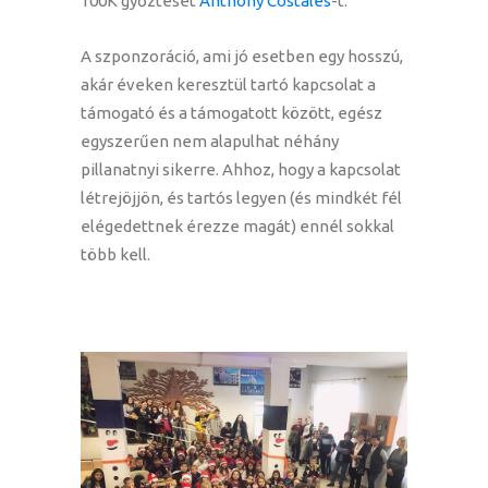
100K győztesét
Anthony Costales
-t.
A szponzoráció, ami jó esetben egy hosszú,
akár éveken keresztül tartó kapcsolat a
támogató és a támogatott között, egész
egyszerűen nem alapulhat néhány
pillanatnyi sikerre. Ahhoz, hogy a kapcsolat
létrejöjjön, és tartós legyen (és mindkét fél
elégedettnek érezze magát) ennél sokkal
több kell.