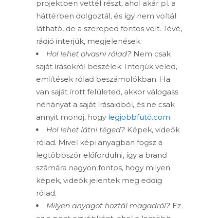
projektben vettél részt, ahol akár pl. a
háttérben dolgoztál, és így nem voltál
látható, de a szereped fontos volt. Tévé,
rádió interjúk, megjelenések.
Hol lehet olvasni rólad?
Nem csak
saját írásokról beszélek. Interjúk veled,
említések rólad beszámolókban. Ha
van saját írott felületed, akkor válogass
néhányat a saját írásaidból, és ne csak
annyit mondj, hogy
legjobbfutó.com
…
Hol lehet látni téged?
Képek, videók
rólad. Mivel képi anyagban fogsz a
legtöbbször előfordulni, így a brand
számára nagyon fontos, hogy milyen
képek, videók jelentek meg eddig
rólad.
Milyen anyagot hoztál magadról?
Ez