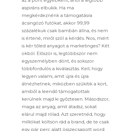
az a pont egyébként, ahol a legtöbb
aspiráns elbukik. Ha ma
megkérdeznénk a támogatásra
ácsingózó futókat, akkor 99,99
százalékuk csak bambán állna, és nem
is értené, miről szól a kérdés. Nos, miért
is kér tőled anyagot a marketinges? Két
okból. Először is, legtöbbször nem
egyszemélyben dönt, és sokszor
többfordulós a kiválasztás. Kell, hogy
legyen valami, amit újra és újra
átnézhetnek, miközben szűkítik a kört,
amiből a leendő támogatottak
kerülnek majd ki győztesen. Másodszor,
maga az anyag, amit átadsz, sokat
elárul majd rólad. Azt szeretnéd, hogy
milliókat költsön rád a brand, de te csak
egy pár perc alatt összecsapott word