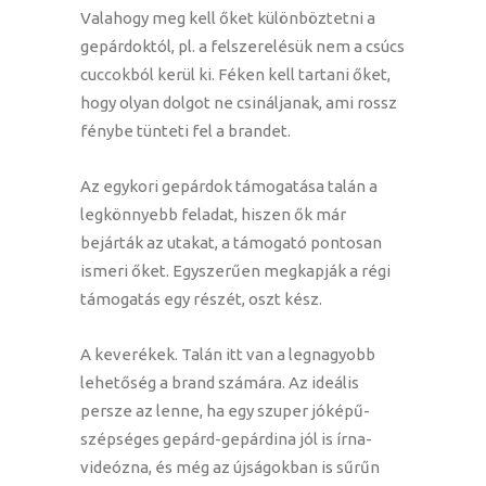
Valahogy meg kell őket különböztetni a
gepárdoktól, pl. a felszerelésük nem a csúcs
cuccokból kerül ki. Féken kell tartani őket,
hogy olyan dolgot ne csináljanak, ami rossz
fénybe tünteti fel a brandet.
Az egykori gepárdok támogatása talán a
legkönnyebb feladat, hiszen ők már
bejárták az utakat, a támogató pontosan
ismeri őket. Egyszerűen megkapják a régi
támogatás egy részét, oszt kész.
A keverékek. Talán itt van a legnagyobb
lehetőség a brand számára. Az ideális
persze az lenne, ha egy szuper jóképű-
szépséges gepárd-gepárdina jól is írna-
videózna, és még az újságokban is sűrűn