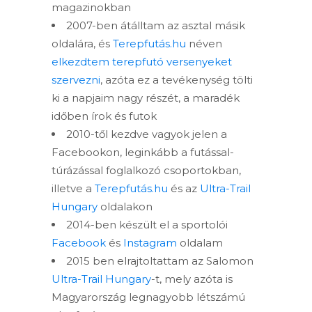
magazinokban
2007-ben átálltam az asztal másik
oldalára, és
Terepfutás.hu
néven
elkezdtem terepfutó versenyeket
szervezni
, azóta ez a tevékenység tölti
ki a napjaim nagy részét, a maradék
időben írok és futok
2010-től kezdve vagyok jelen a
Facebookon, leginkább a futással-
túrázással foglalkozó csoportokban,
illetve a
Terepfutás.hu
és az
Ultra-Trail
Hungary
oldalakon
2014-ben készült el a sportolói
Facebook
és
Instagram
oldalam
2015 ben elrajtoltattam az Salomon
Ultra-Trail Hungary
-t, mely azóta is
Magyarország legnagyobb létszámú