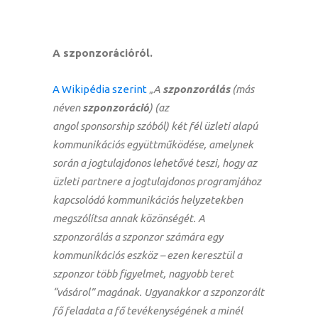
A szponzorációról.
A Wikipédia szerint
„
A
szponzorálás
(más
néven
szponzoráció
) (az
angol
sponsorship
szóból) két fél üzleti alapú
kommunikációs együttműködése, amelynek
során a jogtulajdonos lehetővé teszi, hogy az
üzleti partnere a
jogtulajdonos
programjához
kapcsolódó kommunikációs helyzetekben
megszólítsa annak közönségét. A
szponzorálás a szponzor számára egy
kommunikációs eszköz – ezen keresztül a
szponzor több figyelmet, nagyobb teret
“vásárol” magának. Ugyanakkor a szponzorált
fő feladata a fő tevékenységének a minél