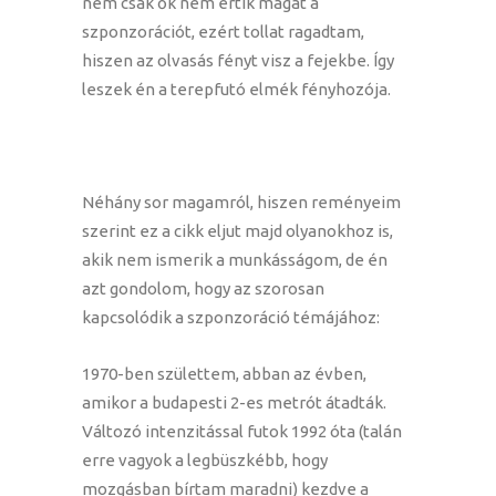
nem csak ők nem értik magát a
szponzorációt, ezért tollat ragadtam,
hiszen az olvasás fényt visz a fejekbe. Így
leszek én a terepfutó elmék fényhozója.
Néhány sor magamról, hiszen reményeim
szerint ez a cikk eljut majd olyanokhoz is,
akik nem ismerik a munkásságom, de én
azt gondolom, hogy az szorosan
kapcsolódik a szponzoráció témájához:
1970-ben születtem, abban az évben,
amikor a budapesti 2-es metrót átadták.
Változó intenzitással futok 1992 óta (talán
erre vagyok a legbüszkébb, hogy
mozgásban bírtam maradni) kezdve a