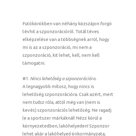
Futókörökben van néhány közszájon forgó
tévhit a szponzorációról. Totál téves
elképzelése van a többségnek arról, hogy
mi is az a szponzoráció, mi nem a
szponzoráció, kit lehet, kell, nem kell
támogatni.
#1.
Nincs lehetőség a szponzorációra.
A legnagyobb mítosz, hogy nincs is
lehetőség szponzorációra. Csak azért, mert
nem tudsz róla, attól még van (nem is
kevés) szponzorációs lehetőség. Ne ragadj
le a sportszer márkáknál! Nézz körül a
környezetedben, lakóhelyeden! Szponzor
lehet akár a lakóhelyed önkormányzata,