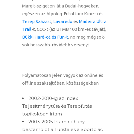
Margit-szigeten, át a Budai-hegyeken,
egészen az Alpokig. Futottam Kinizsi és
Terep Százast
,
Lavaredo
és
Madeira Ultra
Trail
-t, CCC-t (az UTMB 100 km-es távját),
Bükki Hard-ot és Fun-t
, no meg még sok-
sok hosszabb-rövidebb versenyt.
Folyamatosan jelen vagyok az online és
offline szaksajtóban, közösségekben:
2002-2010-ig az Index
Teljesítménytúra és Terepfutás
topikokban írtam
2003-2005 írtam néhány
beszámolót a Turista és a Sportpiac