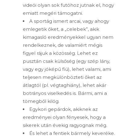
videói olyan sok futóhoz jutnak el, hogy
emiatt megéri támogatni.
A sportág ismert arcai, vagy ahogy
emlegetik őket, a „celebek”, akik
kimagasló eredményekkel ugyan nem
rendelkeznek, de valamiért mégis
figyel rájuk a közösség. Lehet ez
pusztán csak külsőség (egy szép lány,
vagy egy jóképű fiú), lehet valami, ami
teljesen megkülönbözteti őket az
átlagtól (pl. végtaghiány), lehet akár
botrányos viselkedés is. Bármi, ami a
tömegből kilóg.
Egykori gepárdok, akiknek az
eredményei olyan fényesek, hogy a
sikerek után évekig ragyognak még.
És lehet a fentiek bármely keveréke.