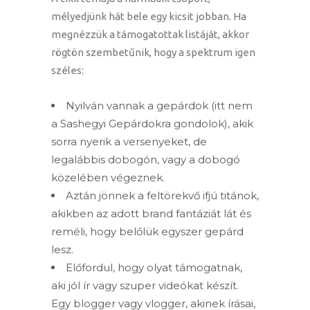
mélyedjünk hát bele egy kicsit jobban. Ha
megnézzük a támogatottak listáját, akkor
rögtön szembetűnik, hogy a spektrum igen
széles:
Nyilván vannak a gepárdok (itt nem
a Sashegyi Gepárdokra gondolok), akik
sorra nyerik a versenyeket, de
legalábbis dobogón, vagy a dobogó
közelében végeznek.
Aztán jönnek a feltörekvő ifjú titánok,
akikben az adott brand fantáziát lát és
reméli, hogy belőlük egyszer gepárd
lesz.
Előfordul, hogy olyat támogatnak,
aki jól ír vagy szuper videókat készít.
Egy blogger vagy vlogger, akinek írásai,