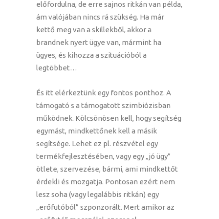
előfordulna, de erre sajnos ritkán van példa,
ám valójában nincs rá szükség. Ha már
kettő meg van a skillekből, akkor a
brandnek nyert ügye van, mármint ha
ügyes, és kihozza a szituációból a
legtöbbet…
És itt elérkeztünk egy fontos ponthoz. A
támogató s a támogatott szimbiózisban
működnek. Kölcsönösen kell, hogy segítség
egymást, mindkettőnek kell a másik
segítsége. Lehet ez pl. részvétel egy
termékfejlesztésében, vagy egy „jó ügy”
ötlete, szervezése, bármi, ami mindkettőt
érdekli és mozgatja. Pontosan ezért nem
lesz soha (vagy legalábbis ritkán) egy
„erőfutóból” szponzorált. Mert amikor az