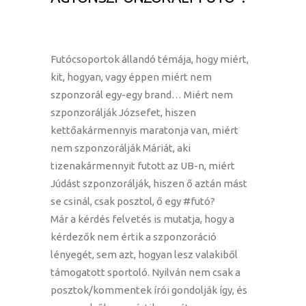
Futócsoportok állandó témája, hogy miért,
kit, hogyan, vagy éppen miért nem
szponzorál egy-egy brand… Miért nem
szponzorálják Józsefet, hiszen
kettőakármennyis maratonja van, miért
nem szponzorálják Máriát, aki
tizenakármennyit futott az UB-n, miért
Júdást szponzorálják, hiszen ő aztán mást
se csinál, csak posztol, ő egy #futó?
Már a kérdés felvetés is mutatja, hogy a
kérdezők nem értik a szponzoráció
lényegét, sem azt, hogyan lesz valakiből
támogatott sportoló. Nyilván nem csak a
posztok/kommentek írói gondolják így, és