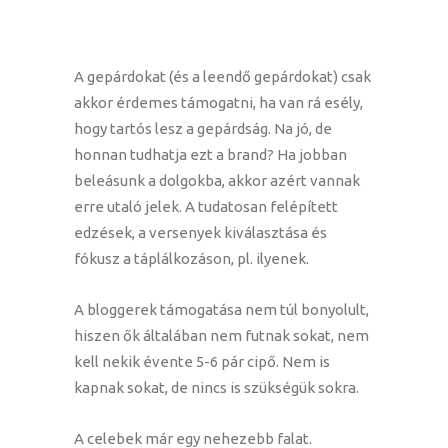
A gepárdokat (és a leendő gepárdokat) csak
akkor érdemes támogatni, ha van rá esély,
hogy tartós lesz a gepárdság. Na jó, de
honnan tudhatja ezt a brand? Ha jobban
beleásunk a dolgokba, akkor azért vannak
erre utaló jelek. A tudatosan felépített
edzések, a versenyek kiválasztása és
fókusz a táplálkozáson, pl. ilyenek.
A bloggerek támogatása nem túl bonyolult,
hiszen ők általában nem futnak sokat, nem
kell nekik évente 5-6 pár cipő. Nem is
kapnak sokat, de nincs is szükségük sokra.
A celebek már egy nehezebb falat.