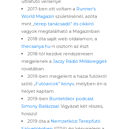
ultrafutó versenye
2017-ben ott voltam a
Runner’s
World Magazin
születésénél, azóta
mint „
terep tanácsadó” és cikkíró
vagyok megtalálható a Magazinban
2018 óta saját web oldalamon, a
thecsanya.hu
-n osztom az észt
2018-tól kezdve rendszeresen
megjelenek a
Jazzy Rádió Millásreggeli
rovatában
2019-ben megjelent a hazai futókról
szóló „
Futóarcok” könyv
, melyben én is
helyet kaptam.
2019-ben
Büntetőkör podcast
Simony Balázzsal
. Vigyázat két részes,
hosszú!
2019 óta a
Nemzetközi Terepfutó
Szövetségben
(ITRA) én képviselem a