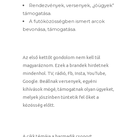
Rendezvények, versenyek, „jóügyek”
támogatása.
A futóközösségben ismert arcok
bevonása, támogatása.
Az első kettőt gondolom nem kell túl
magyaráznom. Ezek a brandek hirdetnek
mindenhol. TV, rádió, Fb, Insta, YouTube,
Google. Beállnak versenyek, egyéni
kihívások mögé, támogatnak olyan ügyeket,
melyek jószínben tüntetik fel őket a
közösség előtt.
A cikk témája a harmadik csoport,