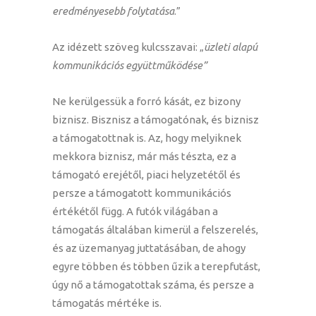
eredményesebb folytatása
.”
Az idézett szöveg kulcsszavai: „
üzleti alapú
kommunikációs együttműködése”
Ne kerülgessük a forró kását, ez bizony
biznisz. Bisznisz a támogatónak, és biznisz
a támogatottnak is. Az, hogy melyiknek
mekkora biznisz, már más tészta, ez a
támogató erejétől, piaci helyzetétől és
persze a támogatott kommunikációs
értékétől függ. A futók világában a
támogatás általában kimerül a felszerelés,
és az üzemanyag juttatásában, de ahogy
egyre többen és többen űzik a terepfutást,
úgy nő a támogatottak száma, és persze a
támogatás mértéke is.