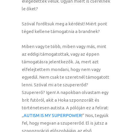
elégedettek velük. Ugyan miért is cserélnék
le őket?
Szóval fordítsuk meg a kérdést! Miért pont
téged kellene támogatnia a brandnek?
Miben vagy te több, miben vagy más, mint
az eddigi támogatottak, vagy az éppen
támogatásra jelentkezők. Ja, mert azt
elfelejtettem mondani, hogy nem vagy
egyedül. Nem csak te szeretnél támogatott
lenni. Szóval mi a te szupererőd?
Szupererő? Igen! A napokban olvastam egy
brit futóról, akit a Hoka szponzorált és
történetesen autista. A pólóján ez a felirat:
„
AUTISM IS MY SUPERPOWER
!” Nos, tegyük
fel, hogy megvan a szupererőd. El is jutsz a
szponzoráció előszobájáig, az első