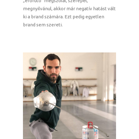
„erőfutó” megszólal, szerepel,
megnyilvánul, akkor már negatív hatást vált
ki a brand számára. Ezt pedig egyetlen
brand sem szereti.