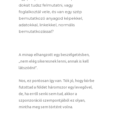
doksit tudsz felmutatni, vagy
foglalkoztál vele, és van egy szép
bemutatkozó anyagod képekkel,
adatokkal, linkekkel, normális
bemutatkozással?
A minap elhangzott egy beszélgetésben,
„nem elég sikeresnek lenni, annak is kell
látszódni!”.
Nos, ez pontosan így van. Tök jó, hogy körbe
futottad a földet háromszor egy levegővel,
de, ha erről senki sem tud, akkor a
szponzoráció szempontjából ez olyan,
mintha meg sem történt volna.