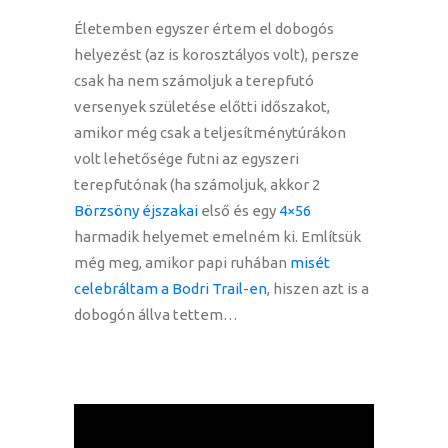
Életemben egyszer értem el dobogós
helyezést (az is korosztályos volt), persze
csak ha nem számoljuk a terepfutó
versenyek születése előtti időszakot,
amikor még csak a teljesítménytúrákon
volt lehetősége futni az egyszeri
terepfutónak (ha számoljuk, akkor 2
Börzsöny éjszakai
első és egy
4×56
harmadik helyemet emelném ki. Említsük
még meg, amikor papi ruhában
misét
celebráltam a Bodri Trail-en
, hiszen azt is a
dobogón állva tettem…