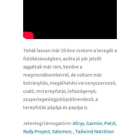
Tehát lassan már 20 éve rontom a levegőt a
futóközösségben, azóta jó pár jelzőt
aggattak már rám, kezdve a
megmondóemberrel, de voltam már
botrányhős, megélhetési versenyszervező,
csaló, mr.terepfutás, lehúzógenyó,
szuperlegeslegjobbjobbrendező, a
terepfutás pápája és papája is.
Jelenlegi támogatóim:
Allrys
,
Garmin
,
Petzl
,
Rudy Project
,
Salomon
,
, Tailwind Nutrition