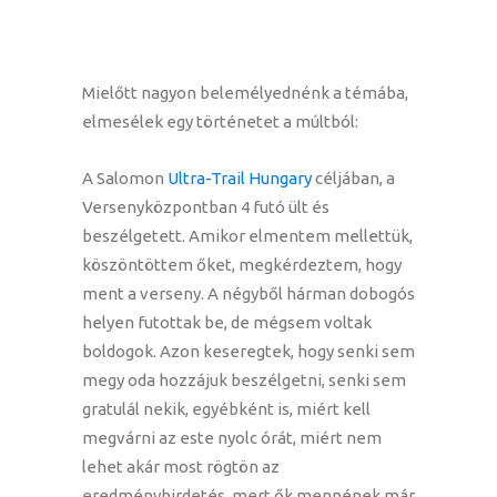
Mielőtt nagyon belemélyednénk a témába,
elmesélek egy történetet a múltból:
A Salomon
Ultra-Trail Hungary
céljában, a
Versenyközpontban 4 futó ült és
beszélgetett. Amikor elmentem mellettük,
köszöntöttem őket, megkérdeztem, hogy
ment a verseny. A négyből hárman dobogós
helyen futottak be, de mégsem voltak
boldogok. Azon keseregtek, hogy senki sem
megy oda hozzájuk beszélgetni, senki sem
gratulál nekik, egyébként is, miért kell
megvárni az este nyolc órát, miért nem
lehet akár most rögtön az
eredményhirdetés, mert ők mennének már