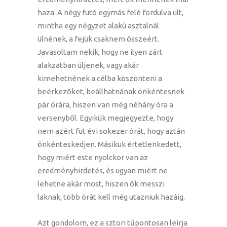
haza. A négy futó egymás felé fordulva ült,
mintha egy négyzet alakú asztalnál
ülnének, a fejük csaknem összeért.
Javasoltam nekik, hogy ne ilyen zárt
alakzatban üljenek, vagy akár
kimehetnének a célba köszönteni a
beérkezőket, beállhatnának önkéntesnek
pár órára, hiszen van még néhány óra a
versenyből. Egyikük megjegyezte, hogy
nem azért fut évi sokezer órát, hogy aztán
önkénteskedjen. Másikuk értetlenkedett,
hogy miért este nyolckor van az
eredményhirdetés, és ugyan miért ne
lehetne akár most, hiszen ők messzi
laknak, több órát kell még utazniuk hazáig.
Azt gondolom, ez a sztori tűpontosan leírja