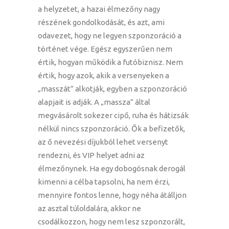
a helyzetet, a hazai élmezőny nagy
részének gondolkodását, és azt, ami
odavezet, hogy ne legyen szponzoráció a
történet vége. Egész egyszerűen nem
értik, hogyan működik a futóbiznisz. Nem
értik, hogy azok, akik a versenyeken a
„masszát” alkotják, egyben a szponzoráció
alapjait is adják. A „massza” által
megvásárolt sokezer cipő, ruha és hátizsák
nélkül nincs szponzoráció. Ők a befizetők,
az ő nevezési díjukból lehet versenyt
rendezni, és VIP helyet adni az
élmezőnynek. Ha egy dobogósnak derogál
kimenni a célba tapsolni, ha nem érzi,
mennyire fontos lenne, hogy néha átálljon
az asztal túloldalára, akkor ne
csodálkozzon, hogy nem lesz szponzorált,