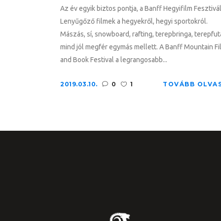
Az év egyik biztos pontja, a Banff Hegyifilm Fesztivál
Lenyűgőző filmek a hegyekről, hegyi sportokról.
Mászás, sí, snowboard, rafting, terepbringa, terepfut
mind jól megfér egymás mellett. A Banff Mountain Fi
and Book Festival a legrangosabb...
2019.03.10.
0
1
TOVÁBB OLVA