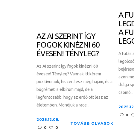
A FU
LEG
A FU
AZ AI SZERINT ÍGY
LEG
FOGOK KINÉZNI 60
ÉVESEN! TÉNYLEG?
A futás 
legolcs
Az AI szerint így fogok kinézni 60
bejáráso
évesen! Tényleg? Vannak itt kérem
azon me
pozitívumok, hiszen lesz még hajam, és a
drága sp
bögrémet is elbírom majd, de a
csomó...
legfontosabb, hogy az erdő ott lesz az
életemben. Mondjuk a race...
2025.12
0
2025.12.05.
TOVÁBB OLVASOK
0
0