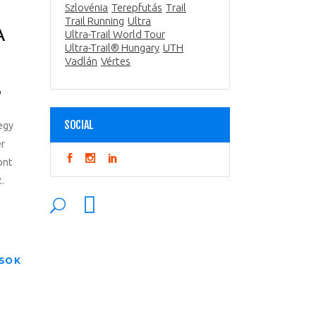
Szlovénia
Terepfutás
Trail
Trail Running
Ultra
A
Ultra-Trail World Tour
Ultra-Trail® Hungary
UTH
Vadlán
Vértes
?
SOCIAL
 egy
er
ont
.
SOK