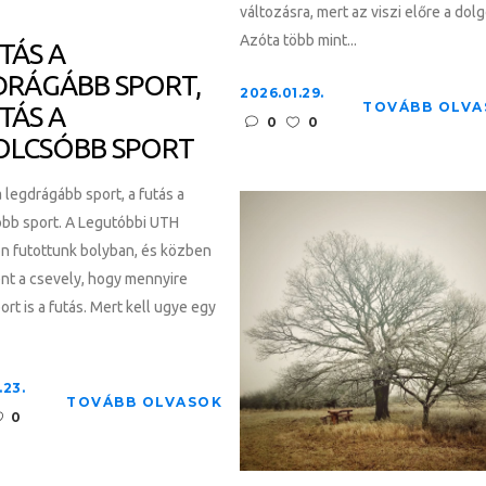
változásra, mert az viszi előre a dolg
Azóta több mint...
TÁS A
DRÁGÁBB SPORT,
2026.01.29.
TOVÁBB OLVA
TÁS A
0
0
OLCSÓBB SPORT
a legdrágább sport, a futás a
óbb sport. A Legutóbbi UTH
n futottunk bolyban, és közben
nt a csevely, hogy mennyire
ort is a futás. Mert kell ugye egy
.23.
TOVÁBB OLVASOK
0