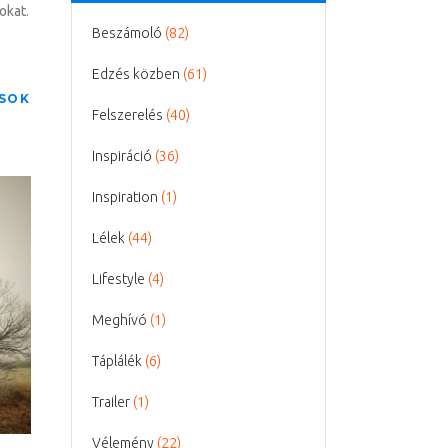
okat.
Beszámoló
(82)
Edzés közben
(61)
SOK
Felszerelés
(40)
Inspiráció
(36)
Inspiration
(1)
Lélek
(44)
Lifestyle
(4)
Meghívó
(1)
Táplálék
(6)
Trailer
(1)
Vélemény
(22)