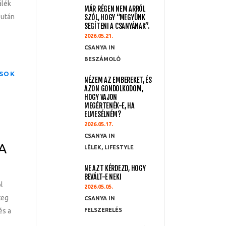
álék
MÁR RÉGEN NEM ARRÓL
t után
SZÓL, HOGY “MEGYÜNK
SEGÍTENI A CSANYÁNAK”.
2026.05.21.
CSANYA
BESZÁMOLÓ
SOK
NÉZEM AZ EMBEREKET, ÉS
AZON GONDOLKODOM,
HOGY VAJON
MEGÉRTENÉK-E, HA
ELMESÉLNÉM?
2026.05.17.
CSANYA
A
LÉLEK
,
LIFESTYLE
NE AZT KÉRDEZD, HOGY
BEVÁLT-E NEKI
ol
2026.05.05.
teg
CSANYA
és a
FELSZERELÉS