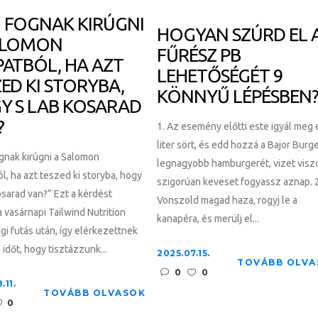
 FOGNAK KIRÚGNI
HOGYAN SZÚRD EL 
ALOMON
FŰRÉSZ PB
PATBÓL, HA AZT
LEHETŐSÉGÉT 9
ED KI STORYBA,
KÖNNYŰ LÉPÉSBEN
Y S LAB KOSARAD
?
1. Az esemény előtti este igyál meg
liter sört, és edd hozzá a Bajor Burg
gnak kirúgni a Salomon
legnagyobb hamburgerét, vizet visz
l, ha azt teszed ki storyba, hogy
szigorúan keveset fogyassz aznap. 2
sarad van?” Ezt a kérdést
Vonszold magad haza, rogyj le a
 vasárnapi Tailwind Nutrition
kanapéra, és merülj el...
i futás után, így elérkezettnek
 időt, hogy tisztázzunk...
2025.07.15.
TOVÁBB OLVA
0
0
.11.
TOVÁBB OLVASOK
0