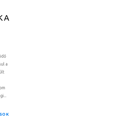
K A
ködő
ul a
últ
rom
i...
SOK