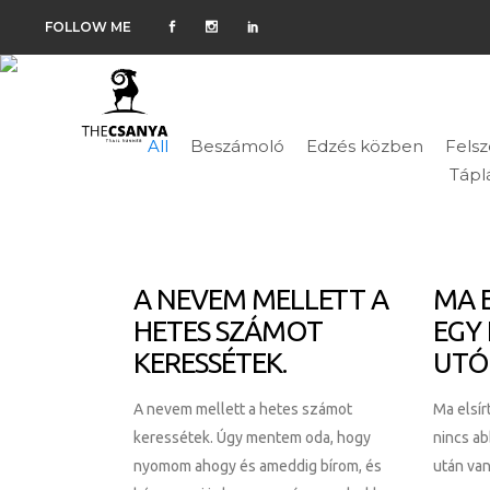
FOLLOW ME
All
Beszámoló
Edzés közben
Felsz
BLOG
Tápl
A NEVEM MELLETT A
MA 
HETES SZÁMOT
EGY
KERESSÉTEK.
UTÓ
A nevem mellett a hetes számot
Ma elsí
keressétek. Úgy mentem oda, hogy
nincs a
nyomom ahogy és ameddig bírom, és
után van