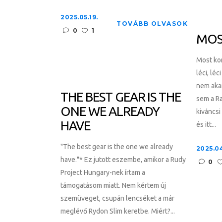
2025.05.19.
TOVÁBB OLVASOK
0
1
MOS
Most kom
léci, lé
nem akar
THE BEST GEAR IS THE
sem a R
ONE WE ALREADY
kiváncsi 
HAVE
és itt...
"The best gear is the one we already
2025.04
have."* Ez jutott eszembe, amikor a Rudy
0
Project Hungary-nek írtam a
támogatásom miatt. Nem kértem új
szemüveget, csupán lencséket a már
meglévő Rydon Slim keretbe. Miért?...