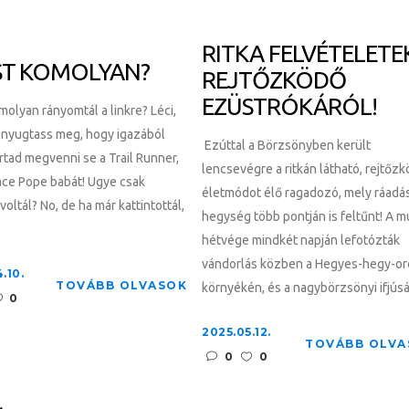
RITKA FELVÉTELETE
T KOMOLYAN?
REJTŐZKÖDŐ
EZÜSTRÓKÁRÓL!
olyan rányomtál a linkre? Léci,
ci nyugtass meg, hogy igazából
Ezúttal a Börzsönyben került
tad megvenni se a Trail Runner,
lencsevégre a ritkán látható, rejtőz
ace Pope babát! Ugye csak
életmódot élő ragadozó, mely ráadás
voltál? No, de ha már kattintottál,
hegység több pontján is feltűnt! A m
hétvége mindkét napján lefotózták
vándorlás közben a Hegyes-hegy-o
.10.
TOVÁBB OLVASOK
környékén, és a nagybörzsönyi ifjúság
0
2025.05.12.
TOVÁBB OLVA
0
0