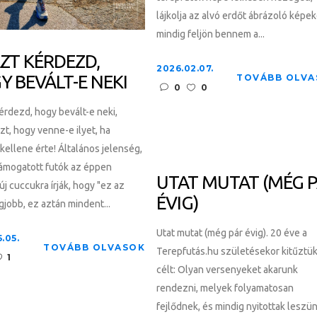
lájkolja az alvó erdőt ábrázoló képek
mindig feljön bennem a...
ZT KÉRDEZD,
2026.02.07.
 BEVÁLT-E NEKI
TOVÁBB OLVA
0
0
érdezd, hogy bevált-e neki,
t, hogy venne-e ilyet, ha
 kellene érte! Általános jelenség,
támogatott futók az éppen
UTAT MUTAT (MÉG 
 új cuccukra írják, hogy "ez az
ÉVIG)
gjobb, ez aztán mindent...
Utat mutat (még pár évig). 20 éve a
.05.
TOVÁBB OLVASOK
Terepfutás.hu születésekor kitűztük
1
célt: Olyan versenyeket akarunk
rendezni, melyek folyamatosan
fejlődnek, és mindig nyitottak leszün