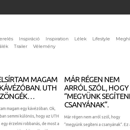
erelés
Inspiráció
Inspiration
Lélek
Lifestyle
Meghí
álék
Trailer
Vélemény
ELSÍRTAM MAGAM
MÁR RÉGEN NEM
 KÁVÉZÓBAN. UTH
ARRÓL SZÓL, HOGY
ZÖNGÉK…
“MEGYÜNK SEGÍTENI
CSANYÁNAK”.
rtam magam egy kávézóban. Ok,
bban semmi különös, hogy az UTH
Már régen nem arról szól, hogy
 egy érzelmi robbanás, de most a
“megyünk segíteni a csanyának”. Ez