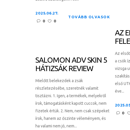
2025.06.27.
TOVÁBB OLVASOK
0
0
AZ 
FEL
Az elsőt
SALOMON ADV SKIN 5
a csók í
HÁTIZSÁK REVIEW
vizsga 
szakítás
Mielőtt belekezdek a zsák
első UTH
részletezésébe, szeretnék valamit
éve...
tisztázni. 1. Igen, a termékek, melyekről
írok, támogatásként kapott cuccok, nem
2025.05
fizetek értük. 2. Nem, nem csak szépeket
0
írok, hanem az őszinte véleményem, és
ha valami nem jó, nem...