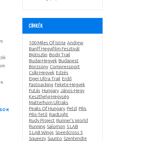
CÍMKÉK
em
100 Miles Of Istria
Andrew
Banff Hegyifilm Fesztivál
Bjútiszlip
Bodri Trail
utók
Budai-Hegyek
Budapest
rom
Börzsöny
Compressport
Csíki-Hegyek
Edzés
Eiger Ultra Trail
Erdő
re.
Fastpacking
Fekete-Hegyek
Futás
Hungary
János-Hegy
Keszthelyi-Hegység
Matterhorn Ultraks
Peaks Of Hungary
Petzl
Pilis
SOK
Pilis-Tető
RaidLight
Rudy Project
Runner's World
Running
Salomon
S LAB
S LAB Wings
Speedcross 5
Squeezy
Suunto
Szentendre