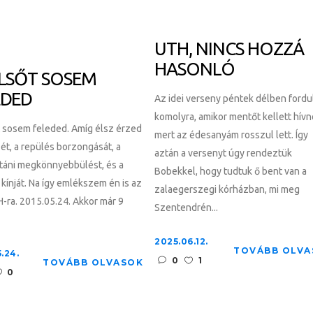
UTH, NINCS HOZZÁ
HASONLÓ
ELSŐT SOSEM
EDED
Az idei verseny péntek délben fordu
komolyra, amikor mentőt kellett hív
 sosem feleded. Amíg élsz érzed
mert az édesanyám rosszul lett. Így
zét, a repülés borzongását, a
aztán a versenyt úgy rendeztük
utáni megkönnyebbülést, és a
Bobekkel, hogy tudtuk ő bent van a
 kínját. Na így emlékszem én is az
zalaegerszegi kórházban, mi meg
-ra. 2015.05.24. Akkor már 9
Szentendrén...
2025.06.12.
TOVÁBB OLVA
.24.
0
1
TOVÁBB OLVASOK
0