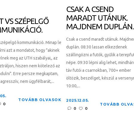
CSAK A CSEND
MARADT UTÁNUK.
T VS SZÉPELGŐ
MAJDNEM DUPLÁN.
MUNIKÁCIÓ.
Csak a csend maradt utánuk. Majdn
 szépelgő kommunikáció. Minap le
duplán. 08:30 lassan elkezdenek
rni azt a mondatot, hogy "akinek
szállingózni a futók, gyűlik a terepf
lnek meg az UTH szabályai,, az
népe. 09:30 lépni alig lehet, mindhá
ztráljon, hiszen nem kötelező az
táv futói a csarnokban, 700+ ember
dulni". Erre persze megkaptam,
öltözik, beszélget, készül a verseny
agresszív, nem ügyfélbarát,...
10:00,...
.05.
TOVÁBB OLVASOK
2025.12.05.
0
TOVÁBB OLVA
0
0