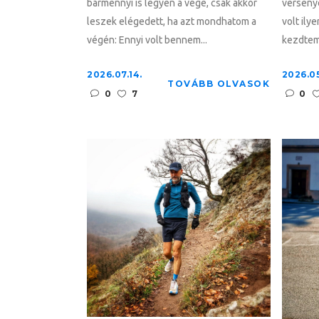
bármennyi is legyen a vége, csak akkor
verseny
leszek elégedett, ha azt mondhatom a
volt ily
végén: Ennyi volt bennem...
kezdtem 
2026.07.14.
2026.05
TOVÁBB OLVASOK
0
7
0