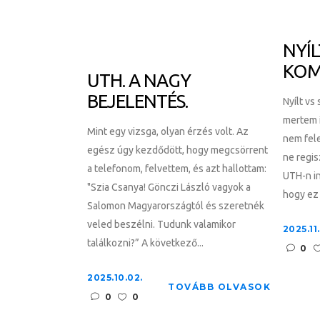
NYÍL
KOM
UTH. A NAGY
BEJELENTÉS.
Nyílt vs
mertem í
Mint egy vizsga, olyan érzés volt. Az
nem fele
egész úgy kezdődött, hogy megcsörrent
ne regis
a telefonom, felvettem, és azt hallottam:
UTH-n in
"Szia Csanya! Gönczi László vagyok a
hogy ez 
Salomon Magyarországtól és szeretnék
veled beszélni. Tudunk valamikor
2025.11
találkozni?” A következő...
0
2025.10.02.
TOVÁBB OLVASOK
0
0