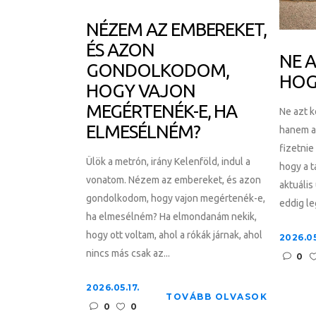
NÉZEM AZ EMBEREKET,
ÉS AZON
NE A
GONDOLKODOM,
HOGY
HOGY VAJON
MEGÉRTENÉK-E, HA
Ne azt k
ELMESÉLNÉM?
hanem az
fizetnie
Ülök a metrón, irány Kelenföld, indul a
hogy a 
vonatom. Nézem az embereket, és azon
aktuális
gondolkodom, hogy vajon megértenék-e,
eddig le
ha elmesélném? Ha elmondanám nekik,
hogy ott voltam, ahol a rókák járnak, ahol
2026.05
nincs más csak az...
0
2026.05.17.
TOVÁBB OLVASOK
0
0