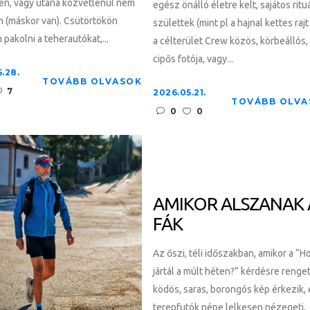
en, vagy utána közvetlenül nem
egész önálló életre kelt, sajátos ritu
en (máskor van). Csütörtökön
születtek (mint pl a hajnal kettes raj
pakolni a teherautókat,...
a célterület Crew közös, körbeállós,
cipős fotója, vagy...
.28.
TOVÁBB OLVASOK
7
2026.05.21.
TOVÁBB OLVA
0
0
AMIKOR ALSZANAK 
FÁK
Az őszi, téli időszakban, amikor a “H
jártál a múlt héten?” kérdésre renge
ködös, saras, borongós kép érkezik, 
terepfutók népe lelkesen nézegeti,