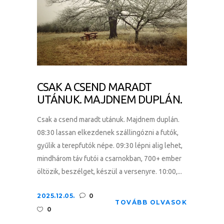
CSAK A CSEND MARADT
UTÁNUK. MAJDNEM DUPLÁN.
Csak a csend maradt utánuk. Majdnem duplán.
08:30 lassan elkezdenek szállingózni a futók,
gyűlik a terepfutók népe. 09:30 lépni alig lehet,
mindhárom táv futói a csarnokban, 700+ ember
öltözik, beszélget, készül a versenyre. 10:00,...
2025.12.05.
0
TOVÁBB OLVASOK
0