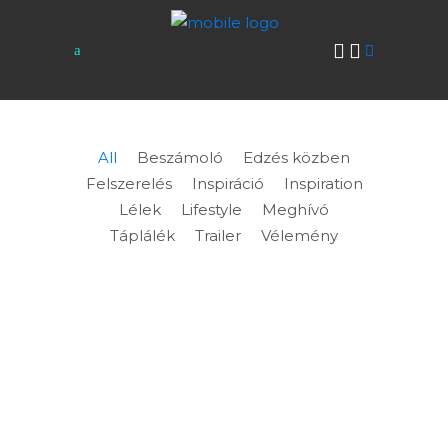
All
Beszámoló
Edzés közben
Felszerelés
Inspiráció
Inspiration
Lélek
Lifestyle
Meghívó
Táplálék
Trailer
Vélemény
PEAKS OF BÖRZSÖNY
POWERED BY SALOMON 2.0
4 Peaks of Börzsöny. Ha nem állunk meg
kétszer fotózni, ha nem állunk meg háromszor