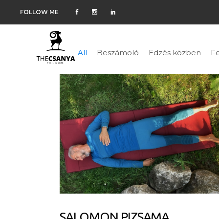
FOLLOW ME
All
Beszámoló
Edzés közben
Fe
SALOMON PIZSAMA