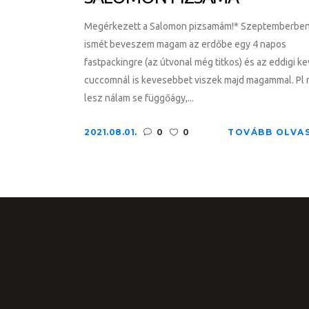
Megérkezett a Salomon pizsamám!* Szeptemberbe
ismét beveszem magam az erdőbe egy 4 napos
fastpackingre (az útvonal még titkos) és az eddigi k
cuccomnál is kevesebbet viszek majd magammal. Pl
lesz nálam se függőágy,...
2021.08.01.
0
0
TOVÁBB OLVA