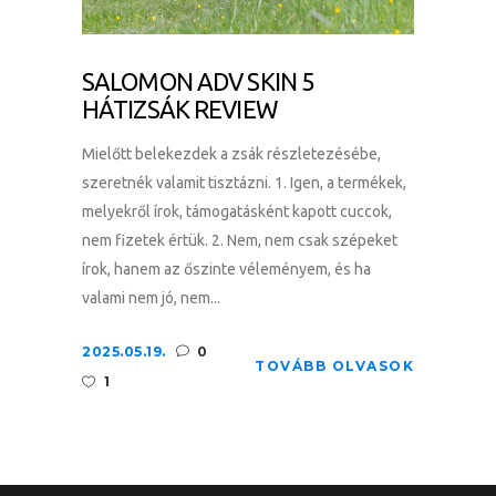
SALOMON ADV SKIN 5
HÁTIZSÁK REVIEW
Mielőtt belekezdek a zsák részletezésébe,
szeretnék valamit tisztázni. 1. Igen, a termékek,
melyekről írok, támogatásként kapott cuccok,
nem fizetek értük. 2. Nem, nem csak szépeket
írok, hanem az őszinte véleményem, és ha
valami nem jó, nem...
2025.05.19.
0
TOVÁBB OLVASOK
1