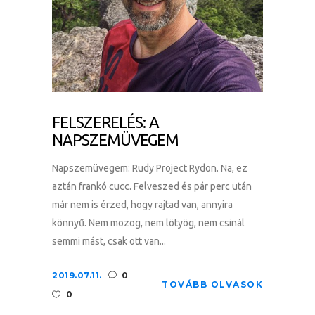
FELSZERELÉS: A
NAPSZEMÜVEGEM
Napszemüvegem: Rudy Project Rydon. Na, ez
aztán frankó cucc. Felveszed és pár perc után
már nem is érzed, hogy rajtad van, annyira
könnyű. Nem mozog, nem lötyög, nem csinál
semmi mást, csak ott van...
2019.07.11.
0
TOVÁBB OLVASOK
0