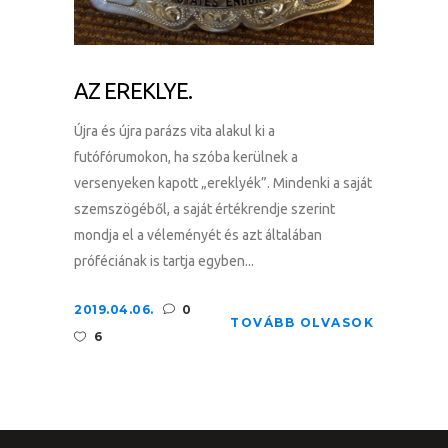
AZ EREKLYE.
Újra és újra parázs vita alakul ki a
futófórumokon, ha szóba kerülnek a
versenyeken kapott „ereklyék”. Mindenki a saját
szemszögéből, a saját értékrendje szerint
mondja el a véleményét és azt általában
próféciának is tartja egyben...
2019.04.06.
0
TOVÁBB OLVASOK
6