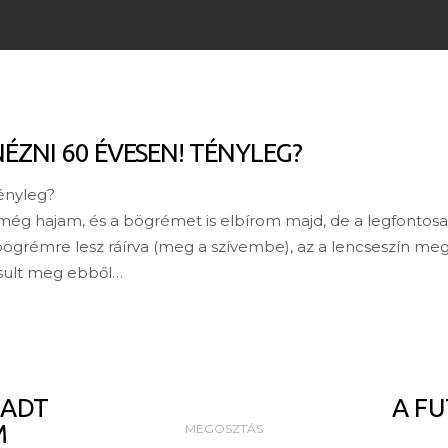
NÉZNI 60 ÉVESEN! TÉNYLEG?
Tényleg?
 még hajam, és a bögrémet is elbírom majd, de a legfontosa
ögrémre lesz ráírva (meg a szívembe), az a lencseszín meg 
sult meg ebből…
RADT
A F
M
MEGOSZTÁS