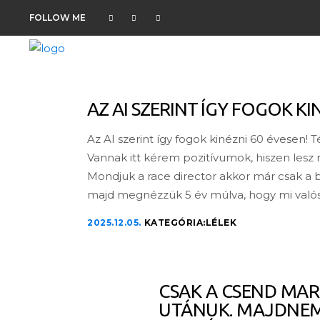
FOLLOW ME
AZ AI SZERINT ÍGY FOGOK KI
Az AI szerint így fogok kinézni 60 évesen! 
Vannak itt kérem pozitívumok, hiszen lesz
Mondjuk a race director akkor már csak a b
majd megnézzük 5 év múlva, hogy mi való
2025.12.05.
KATEGÓRIA:
LÉLEK
CSAK A CSEND MA
UTÁNUK. MAJDNE