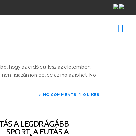
bb, hogy az erdő ott lesz az életemben.
nem igazán jön be, de az ing az jöhet. No
NO COMMENTS
0 LIKES
UTÁS A LEGDRÁGÁBB
SPORT, A FUTÁS A