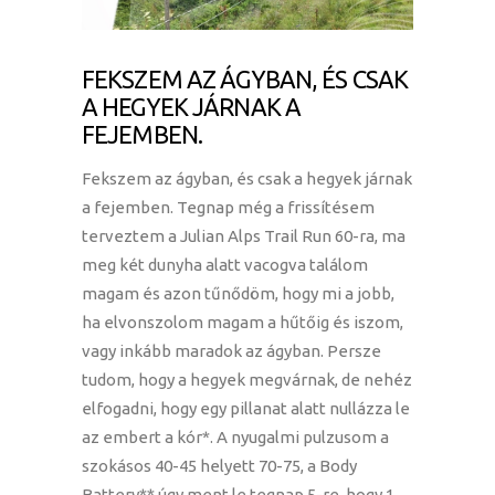
FEKSZEM AZ ÁGYBAN, ÉS CSAK
A HEGYEK JÁRNAK A
FEJEMBEN.
Fekszem az ágyban, és csak a hegyek járnak
a fejemben. Tegnap még a frissítésem
terveztem a Julian Alps Trail Run 60-ra, ma
meg két dunyha alatt vacogva találom
magam és azon tűnődöm, hogy mi a jobb,
ha elvonszolom magam a hűtőig és iszom,
vagy inkább maradok az ágyban. Persze
tudom, hogy a hegyek megvárnak, de nehéz
elfogadni, hogy egy pillanat alatt nullázza le
az embert a kór*. A nyugalmi pulzusom a
szokásos 40-45 helyett 70-75, a Body
Battery** úgy ment le tegnap 5-re, hogy 1