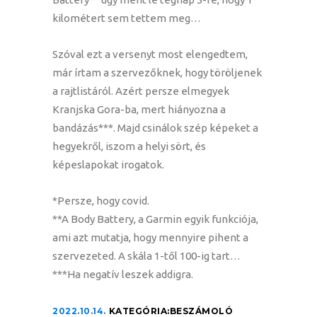
kilométert sem tettem meg…
Szóval ezt a versenyt most elengedtem,
már írtam a szervezőknek, hogy töröljenek
a rajtlistáról. Azért persze elmegyek
Kranjska Gora-ba, mert hiányozna a
bandázás***. Majd csinálok szép képeket a
hegyekről, iszom a helyi sört, és
képeslapokat irogatok.
*Persze, hogy covid.
**A Body Battery, a Garmin egyik funkciója,
ami azt mutatja, hogy mennyire pihent a
szervezeted. A skála 1-től 100-ig tart…
***Ha negatív leszek addigra.
2022.10.14.
KATEGÓRIA:
BESZÁMOLÓ