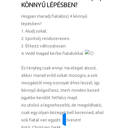
KÖNNYŰ LÉPÉSBEN?
Hogyan maradj fiatal(os) 4 könnyű
lépésben?
1. Aludj sokat.
2. Sportolj rendszeresen.
3. Étkezz változatosan.
4. Vedd magad körbe fiatalokkal.
És tényleg csak ennyi. Ha eleget alszol,
akkor marad erőd sokat mozogni, a sok
mozgástól meg iszonyat éhes leszel, így
könnyű dolgod lesz, mert minden kezed
ügyébe kerülőt felfalsz majd.
Az utolsó a legnehezebb, de megoldható,
csak egy olyan közeget kell keresned, ahol
sok fiatal van együtt. Szívesen!
Fotó: Christian Deák