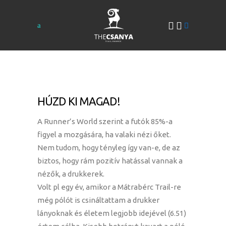
HÚZD KI MAGAD!
A Runner’s World szerint a futók 85%-a
figyel a mozgására, ha valaki nézi őket.
Nem tudom, hogy tényleg így van-e, de az
biztos, hogy rám pozitív hatással vannak a
nézők, a drukkerek.
Volt pl egy év, amikor a Mátrabérc Trail-re
még pólót is csináltattam a drukker
lányoknak és életem legjobb idejével (6.51)