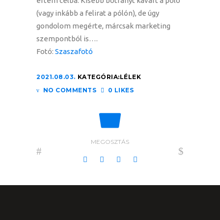
értem célba. Kisebb botrányt kavart a póló
(vagy inkább a felirat a pólón), de úgy
gondolom megérte, márcsak marketing
szempontból is….
Fotó:
Szaszafotó
2021.08.03.
KATEGÓRIA:
LÉLEK
NO COMMENTS
0 LIKES
MEGOSZTÁS