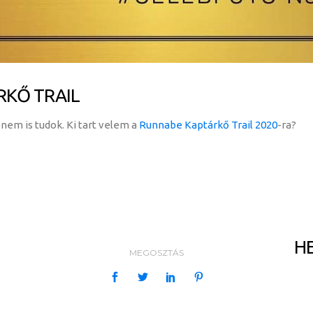
RKŐ TRAIL
 nem is tudok. Ki tart velem a
Runnabe Kaptárkő Trail 2020
-ra?
HE
MEGOSZTÁS