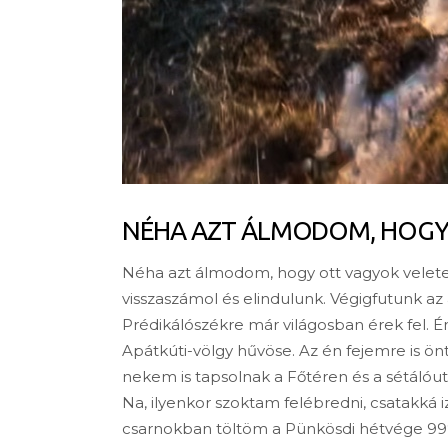
NÉHA AZT ÁLMODOM, HOGY 
Néha azt álmodom, hogy ott vagyok veletek
visszaszámol és elindulunk. Végigfutunk az a
Prédikálószékre már világosban érek fel. É
Apátkúti-völgy hűvöse. Az én fejemre is ö
nekem is tapsolnak a Főtéren és a sétáló
Na, ilyenkor szoktam felébredni, csatakká i
csarnokban töltöm a Pünkösdi hétvége 99%