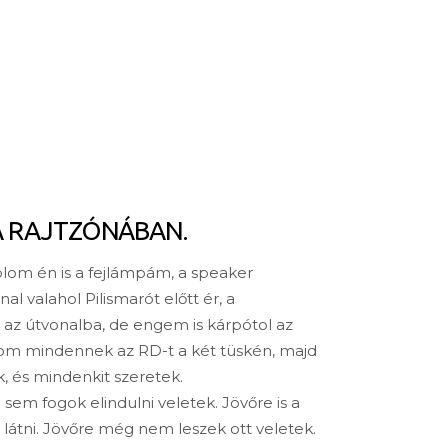
A RAJTZÓNÁBAN.
olom én is a fejlámpám, a speaker
al valahol Pilismarót előtt ér, a
t az útvonalba, de engem is kárpótol az
ndom mindennek az RD-t a két tüskén, majd
 és mindenkit szeretek.
sem fogok elindulni veletek. Jövőre is a
átni. Jövőre még nem leszek ott veletek.