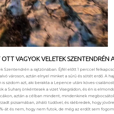
OTT VAGYOK VELETEK SZENTENDRÉN 
 Szentendrén a rajtzónában. Éjfél előtt 1 perccel felkapcs
lvó városon, aztán elnyel minket a sűrű és sötét erdő. A hajn
n is szidom azt, aki berakta a Lepence utáni köves-csalános
ntik a Suhanj önkéntesek a vizet Visegrádon, és én is elmo
utcákon, aztán a célban mindent, mindenkinek megbocsátok,
zzadt pizsamában, ziháló tüdővel, és ráébredek, hogy jövőre 
-át és nem, hogy nem futok, de még az erdőt sem fogom l