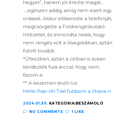
hegyet”, hanem jól érezte magát…
….egészen addig, amíg nem esett egy
ordasat. Akkor előkereste a telefonját,
megcsörgette a Földrengéskutató
Intézetet, és elmondta nekik, hogy
nem rengés volt a Visegrádiban, aztán
futott tovább.
*Útközben, aztán a célban is sokan
kérdezték fura arccal, hogy nem
fázom-e
** A kezemen lévőn túl
Hello Pap-rét Trail futásom a Strava-n
2024.01.30.
KATEGÓRIA:
BESZÁMOLÓ
NO COMMENTS
1 LIKE