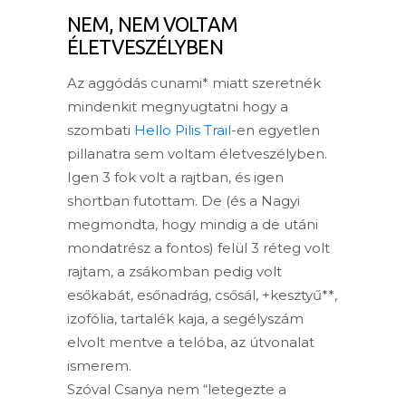
NEM, NEM VOLTAM
ÉLETVESZÉLYBEN
Az aggódás cunami* miatt szeretnék
mindenkit megnyugtatni hogy a
szombati
Hello Pilis Trail
-en egyetlen
pillanatra sem voltam életveszélyben.
Igen 3 fok volt a rajtban, és igen
shortban futottam. De (és a Nagyi
megmondta, hogy mindig a de utáni
mondatrész a fontos) felül 3 réteg volt
rajtam, a zsákomban pedig volt
esőkabát, esőnadrág, csősál, +kesztyű**,
izofólia, tartalék kaja, a segélyszám
elvolt mentve a telóba, az útvonalat
ismerem.
Szóval Csanya nem “letegezte a