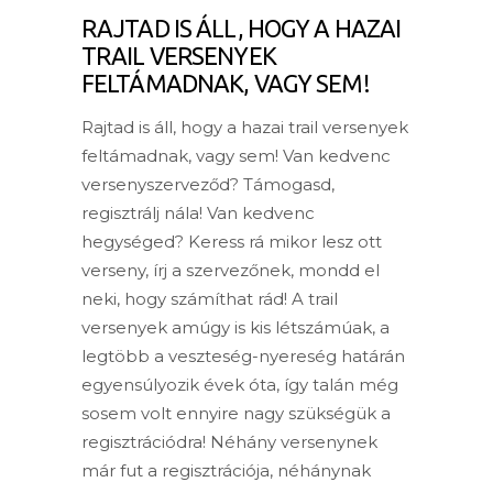
RAJTAD IS ÁLL, HOGY A HAZAI
TRAIL VERSENYEK
FELTÁMADNAK, VAGY SEM!
Rajtad is áll, hogy a hazai trail versenyek
feltámadnak, vagy sem! Van kedvenc
versenyszerveződ? Támogasd,
regisztrálj nála! Van kedvenc
hegységed? Keress rá mikor lesz ott
verseny, írj a szervezőnek, mondd el
neki, hogy számíthat rád! A trail
versenyek amúgy is kis létszámúak, a
legtöbb a veszteség-nyereség határán
egyensúlyozik évek óta, így talán még
sosem volt ennyire nagy szükségük a
regisztrációdra! Néhány versenynek
már fut a regisztrációja, néhánynak