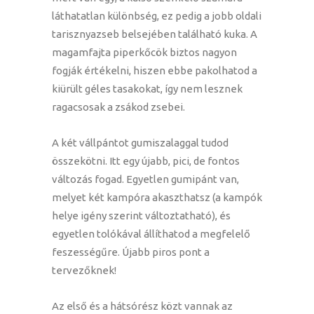
láthatatlan különbség, ez pedig a jobb oldali
tarisznyazseb belsejében található kuka. A
magamfajta piperkőcök biztos nagyon
fogják értékelni, hiszen ebbe pakolhatod a
kiürült géles tasakokat, így nem lesznek
ragacsosak a zsákod zsebei.
A két vállpántot gumiszalaggal tudod
összekötni. Itt egy újabb, pici, de fontos
változás fogad. Egyetlen gumipánt van,
melyet két kampóra akaszthatsz (a kampók
helye igény szerint változtatható), és
egyetlen tolókával állíthatod a megfelelő
feszességűre. Újabb piros pont a
tervezőknek!
Az első és a hátsórész közt vannak az