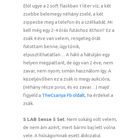
Elöl ugye a 2 soft flaskban 1 liter víz, a két
zsebbe belemegy néhány zselé, a két
zippesbe meg a telefon és a szélkabát. Mi
kell még egy 2-4 órás futáshoz itthon? Ez a
zsák 4 éve van velem, rengeteg órát
futottam benne, úgy tűnik,
elpusztíthatatlan… A háló a hátulján egy
helyen megpattant, de úgy van 2 éve, nem
zavar, nem nyom, simán használom így. A
közeljövőben ez a zsák is megy aukcióra,
(néhány része piros, és ez zavar…) majd
figyeld a
TheCsanya Fb oldalt
, ha érdekel a
zsák.
S LAB Sense 5 Set
. Nem sokáig volt velem,
de nem ám azért, mert bármi baj lett volna
vele. A hiúságomnak esett áldozatul.