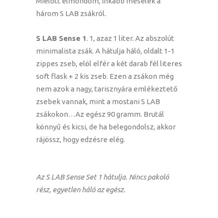
Mielőtt elmondom, inkább mesélek a
három S LAB zsákról.
S LAB Sense 1
. 1, azaz 1 liter. Az abszolút
minimalista zsák. A hátulja háló, oldalt 1-1
zippes zseb, elöl elfér a két darab fél literes
soft flask + 2 kis zseb. Ezen a zsákon még
nem azok a nagy, tarisznyára emlékeztető
zsebek vannak, mint a mostani S LAB
zsákokon…Az egész 90 gramm. Brutál
könnyű és kicsi, de ha belegondolsz, akkor
rájössz, hogy edzésre elég.
Az S LAB Sense Set 1 hátulja. Nincs pakoló
rész, egyetlen háló az egész.