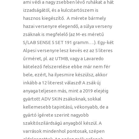
ami védi a nagy zsebben lévő ruhákat a hát
izzadságától, és a kulcstartószem is
hasznos kiegészítő. A mérete bármely
hazai versenyre elegendő, a súlya verseny
zsáknak is megfelelő (az M-es méretű
S/LAB SENSE 5 SET 191 gramm….). Egy-két
Alpesi versenyre lesz kevés ez az 5 literes
űrméret, pl. az UTMB, vagy a Lavaredo
kötelező felszerelése ebbe már nem fér
bele, ezért, ha ilyesmire készülsz, akkor
inkább a 12 literest válaszd! A zsák új
anyaga teljesen más, mint a 2019 elejéig
gyártott ADV SKIN zsákoknak, sokkal
kellemesebb tapintású, vékonyabb, de a
gyártó ígérete szerint nagyobb
szakítószilárdságú anyagból készül. A
varrások mindenhol pontosak, szépen