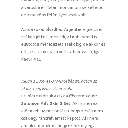
a városba ér. Talán mondanom se kellene,
de a mezőny felén ilyen zsák volt…
Azóta sokat olvadt az Argentiere gleccser,
zsákok jöttek-mentek, a többi brand is
eljutott a méretezett zsákokig, de akkor és
ott, az a zsák maga volt az Innováció, így
nagy I-vel.
Kilian a 2009-es UTMB céljában, hátán az
akkor még ismeretlen zsák.
És végre elértük a cikk a főszereplőjét:
Salomon Adv Skin 5 Set
. Aki ismeri az
elődöket, az rögtön látja, hogy a zsák nem
csak egy ráncfelvarrást kapott. Aki nem,
annak elmondom, hogy ez bizony egy