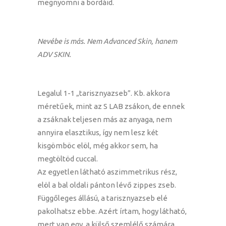
megnyomni a bordáid.
Nevébe is más. Nem Advanced Skin, hanem
ADV SKIN.
Legalul 1-1 „tarisznyazseb”. Kb. akkora
méretűek, mint az S LAB zsákon, de ennek
a zsáknak teljesen más az anyaga, nem
annyira elasztikus, így nem lesz két
kisgömböc elöl, még akkor sem, ha
megtöltöd cuccal.
Az egyetlen látható aszimmetrikus rész,
elöl a bal oldali pánton lévő zippes zseb.
Függőleges állású, a tarisznyazseb elé
pakolhatsz ebbe. Azért írtam, hogy látható,
mert van egy, a külső szemlélő számára