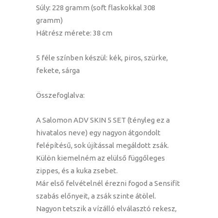
Súly: 228 gramm (soft flaskokkal 308
gramm)
Hátrész mérete: 38 cm
5 féle színben készül: kék, piros, szürke,
fekete, sárga
Összefoglalva:
A Salomon ADV SKIN 5 SET (tényleg ez a
hivatalos neve) egy nagyon átgondolt
felépítésű, sok újítással megáldott zsák.
Külön kiemelném az elülső függőleges
zippes, és a kuka zsebet.
Már első felvételnél érezni fogod a Sensifit
szabás előnyeit, a zsák szinte átölel.
Nagyon tetszik a vízálló elválasztó rekesz,