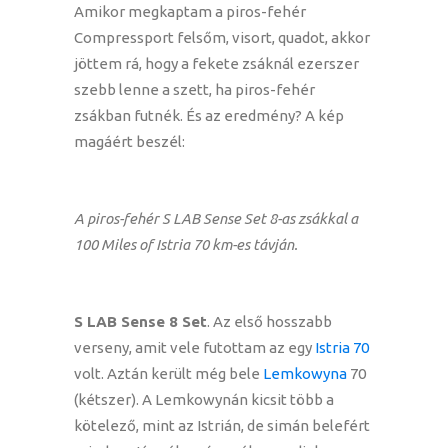
Amikor megkaptam a piros-fehér
Compressport felsőm, visort, quadot, akkor
jöttem rá, hogy a fekete zsáknál ezerszer
szebb lenne a szett, ha piros-fehér
zsákban futnék. És az eredmény? A kép
magáért beszél:
A piros-fehér S LAB Sense Set 8-as zsákkal a
100 Miles of Istria 70 km-es távján.
S LAB Sense 8 Set
. Az első hosszabb
verseny, amit vele futottam az egy
Istria 70
volt. Aztán került még bele
Lemkowyna
70
(kétszer). A Lemkowynán kicsit több a
kötelező, mint az Istrián, de simán belefért