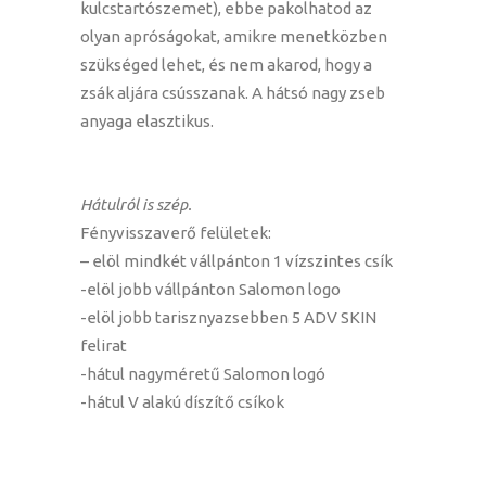
kulcstartószemet), ebbe pakolhatod az
olyan apróságokat, amikre menetközben
szükséged lehet, és nem akarod, hogy a
zsák aljára csússzanak. A hátsó nagy zseb
anyaga elasztikus.
Hátulról is szép.
Fényvisszaverő felületek:
– elöl mindkét vállpánton 1 vízszintes csík
-elöl jobb vállpánton Salomon logo
-elöl jobb tarisznyazsebben 5 ADV SKIN
felirat
-hátul nagyméretű Salomon logó
-hátul V alakú díszítő csíkok