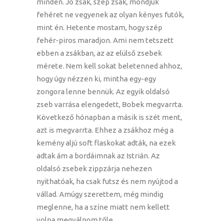
minden. Jó zsák, szép zsák, mondjuk
fehéret ne vegyenek az olyan kényes futók,
mint én. Hetente mostam, hogy szép
fehér-piros maradjon. Ami nem tetszett
ebben a zsákban, az az elülső zsebek
mérete. Nem kell sokat beletenned ahhoz,
hogy úgy nézzen ki, mintha egy-egy
zongora lenne bennük. Az egyik oldalsó
zseb varrása elengedett, Bobek megvarrta.
Következő hónapban a másik is szét ment,
azt is megvarrta. Ehhez a zsákhoz még a
kemény aljú soft flaskokat adták, na ezek
adtak ám a bordáimnak az Istrián. Az
oldalsó zsebek zippzárja nehezen
nyithatóak, ha csak futsz és nem nyújtod a
vállad. Amúgy szerettem, még mindig
meglenne, ha a színe miatt nem kellett
volna megválnom tőle….