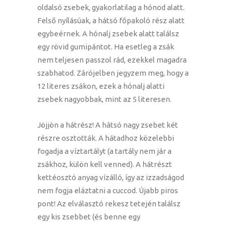
oldalsó zsebek, gyakorlatilag a hónod alatt.
Felső nyílásúak, a hátsó főpakoló rész alatt
egybeérnek. A hónalj zsebek alatt találsz
egy rövid gumipántot. Ha esetleg a zsák
nem teljesen passzol rád, ezekkel magadra
szabhatod. Zárójelben jegyzem meg, hogy a
12 literes zsákon, ezek a hónalj alatti
zsebek nagyobbak, mint az 5 literesen.
Jöjjön a hátrész! A hátsó nagy zsebet két
részre osztották. A hátadhoz közelebbi
fogadja a víztartályt (a tartály nem jár a
zsákhoz, külön kell venned). A hátrészt
kettéosztó anyag vízálló, így az izzadságod
nem fogja eláztatni a cuccod. Újabb piros
pont! Az elválasztó rekesz tetején találsz
egy kis zsebbet (és benne egy