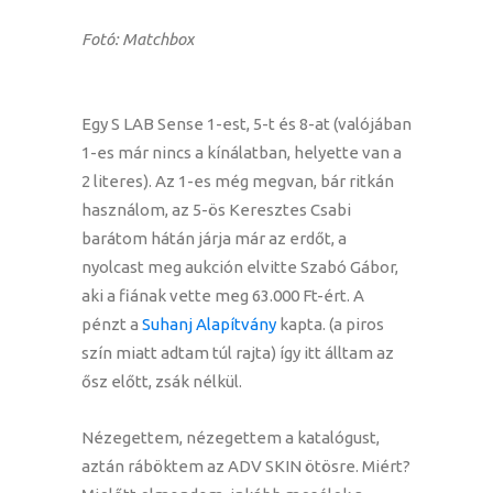
Fotó: Matchbox
Egy S LAB Sense 1-est, 5-t és 8-at (valójában
1-es már nincs a kínálatban, helyette van a
2 literes). Az 1-es még megvan, bár ritkán
használom, az 5-ös Keresztes Csabi
barátom hátán járja már az erdőt, a
nyolcast meg aukción elvitte Szabó Gábor,
aki a fiának vette meg 63.000 Ft-ért. A
pénzt a
Suhanj Alapítvány
kapta. (a piros
szín miatt adtam túl rajta) így itt álltam az
ősz előtt, zsák nélkül.
Nézegettem, nézegettem a katalógust,
aztán ráböktem az ADV SKIN ötösre. Miért?