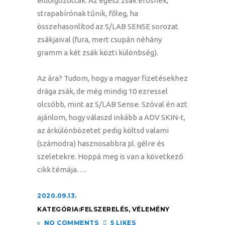
eldolgozottak. Az egész zsák erősnek,
strapabírónak tűnik, főleg, ha
összehasonlítod az S/LAB SENSE sorozat
zsákjaival (fura, mert csupán néhány
gramm a két zsák közti különbség).
Az ára? Tudom, hogy a magyar fizetésekhez
drága zsák, de még mindig 10 ezressel
olcsóbb, mint az S/LAB Sense. Szóval én azt
ajánlom, hogy válaszd inkább a ADV SKIN-t,
az árkülönbözetet pedig költsd valami
(számodra) hasznosabbra pl. gélre és
szeletekre. Hoppá meg is van a következő
cikk témája….
2020.09.13.
KATEGÓRIA:
FELSZERELÉS
,
VÉLEMÉNY
NO COMMENTS
5 LIKES