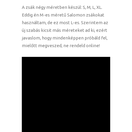
A zsák négy méretben készül: S, M, L, XL.
Eddig én M-es méretű Salomon zsákokat
használtam, de ez most L-es. Szerintem az
új szabás kicsit más méreteket ad ki, ezért
javaslom, hogy mindenképpen próbáld fel,
mielőtt megveszed, ne rendeld online!