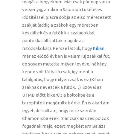
magát a hegyekben. Már csak pár nap van a
versenyig, amikor a Salomon tökéletes
időzítéssel piacra dobja az első méretezett
zsákját (addig a zsákok egy méretben
készültek és a futók kis szalagokkal,
pántokkal állították magukra a
futózsákokat). Persze láttuk, hogy
Kilian
már az előző évben is valami új zsákkal fut,
de sosem mutatta milyen levéve, néhány
képen volt látható csak, így ment a
találgatás, hogy milyen zsák is ez (Kilian
zsáknak nevezték a futók…). Szóval az
UTMB előtt kikerült a boltokba és a
terepfutók megőrültek érte. Én is akartam
egyet, de tudtam, hogy mire szerdán
Chamonixba érek, már csak az üres polcok
fogadnak majd, ezért megkértem Balázs
barátom, hogy vegyen nekem egyet, amint