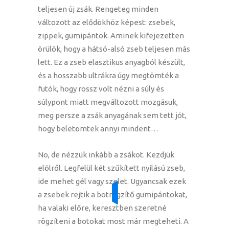
teljesen új zsák. Rengeteg minden
változott az elődökhöz képest: zsebek,
zippek, gumipántok. Aminek kifejezetten
örülök, hogy a hátsó-alsó zseb teljesen más
lett. Ez a zseb elasztikus anyagból készült,
és a hosszabb ultrákra úgy megtömték a
futók, hogy rossz volt nézni a súly és
súlypont miatt megváltozott mozgásuk,
meg persze a zsák anyagának sem tett jót,
hogy beletömtek annyi mindent…
No, de nézzük inkább a zsákot. Kezdjük
elölről. Legfelül két szűkített nyílású zseb,
ide mehet gél vagy szelet. Ugyancsak ezek
a zsebek rejtik a botrögzítő gumipántokat,
ha valaki előre, keresztben szeretné
rögzíteni a botokat most már megteheti. A