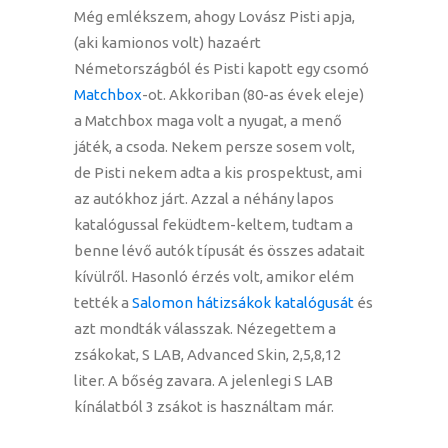
Még emlékszem, ahogy Lovász Pisti apja,
(aki kamionos volt) hazaért
Németországból és Pisti kapott egy csomó
Matchbox
-ot. Akkoriban (80-as évek eleje)
a Matchbox maga volt a nyugat, a menő
játék, a csoda. Nekem persze sosem volt,
de Pisti nekem adta a kis prospektust, ami
az autókhoz járt. Azzal a néhány lapos
katalógussal feküdtem-keltem, tudtam a
benne lévő autók típusát és összes adatait
kívülről. Hasonló érzés volt, amikor elém
tették a
Salomon hátizsákok katalógusát
és
azt mondták válasszak. Nézegettem a
zsákokat, S LAB, Advanced Skin, 2,5,8,12
liter. A bőség zavara. A jelenlegi S LAB
kínálatból 3 zsákot is használtam már.