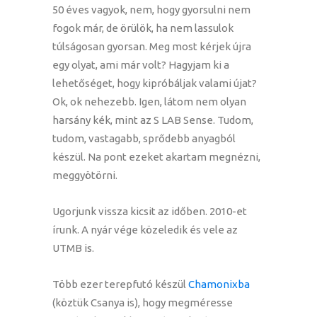
50 éves vagyok, nem, hogy gyorsulni nem
fogok már, de örülök, ha nem lassulok
túlságosan gyorsan. Meg most kérjek újra
egy olyat, ami már volt? Hagyjam ki a
lehetőséget, hogy kipróbáljak valami újat?
Ok, ok nehezebb. Igen, látom nem olyan
harsány kék, mint az S LAB Sense. Tudom,
tudom, vastagabb, sprődebb anyagból
készül. Na pont ezeket akartam megnézni,
meggyötörni.
Ugorjunk vissza kicsit az időben. 2010-et
írunk. A nyár vége közeledik és vele az
UTMB is.
Több ezer terepfutó készül
Chamonixba
(köztük Csanya is), hogy megméresse