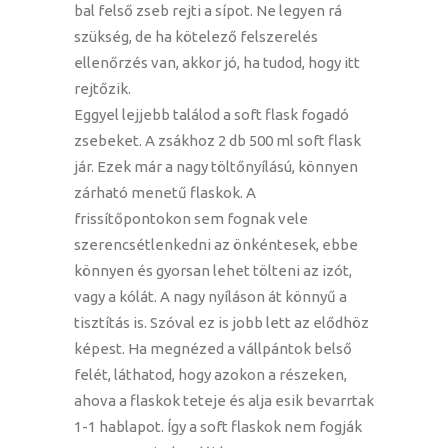
bal felső zseb rejti a sípot. Ne legyen rá
szükség, de ha kötelező felszerelés
ellenőrzés van, akkor jó, ha tudod, hogy itt
rejtőzik.
Eggyel lejjebb találod a soft flask fogadó
zsebeket. A zsákhoz 2 db 500 ml soft flask
jár. Ezek már a nagy töltőnyílású, könnyen
zárható menetű flaskok. A
frissítőpontokon sem fognak vele
szerencsétlenkedni az önkéntesek, ebbe
könnyen és gyorsan lehet tölteni az izót,
vagy a kólát. A nagy nyíláson át könnyű a
tisztítás is. Szóval ez is jobb lett az elődhöz
képest. Ha megnézed a vállpántok belső
felét, láthatod, hogy azokon a részeken,
ahova a flaskok teteje és alja esik bevarrtak
1-1 hablapot. Így a soft flaskok nem fogják