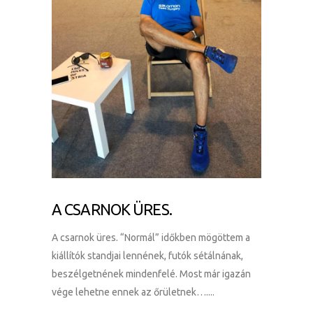
A CSARNOK ÜRES.
A csarnok üres. “Normál” időkben mögöttem a
kiállítók standjai lennének, futók sétálnának,
beszélgetnének mindenfelé. Most már igazán
vége lehetne ennek az őrületnek…....