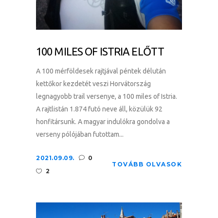
100 MILES OF ISTRIA ELŐTT
A 100 mérföldesek rajtjával péntek délután
kettőkor kezdetét veszi Horvátország
legnagyobb trail versenye, a 100 miles of Istria.
A rajtlistán 1.874 futó neve áll, közülük 92
honfitársunk. A magyar indulókra gondolva a
verseny pólójában futottam...
2021.09.09.
0
TOVÁBB OLVASOK
2