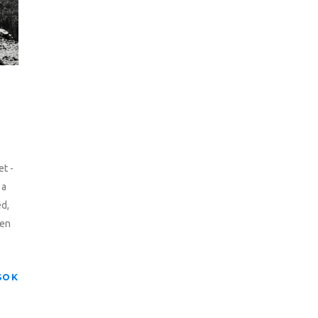
et -
 a
ed,
yen
SOK