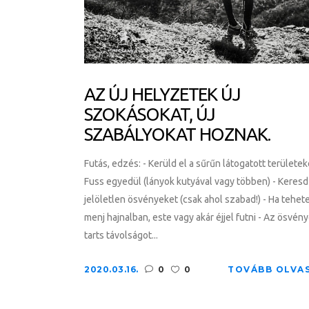
AZ ÚJ HELYZETEK ÚJ
SZOKÁSOKAT, ÚJ
SZABÁLYOKAT HOZNAK.
Futás, edzés: - Kerüld el a sűrűn látogatott területek
Fuss egyedül (lányok kutyával vagy többen) - Keresd
jelöletlen ösvényeket (csak ahol szabad!) - Ha tehet
menj hajnalban, este vagy akár éjjel futni - Az ösvén
tarts távolságot...
2020.03.16.
0
0
TOVÁBB OLVA