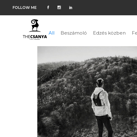
FOLLOW ME
All
Beszámoló
Edzés közben
Fe