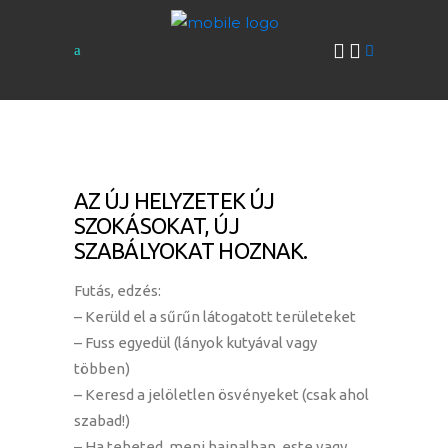
AZ ÚJ HELYZETEK ÚJ
SZOKÁSOKAT, ÚJ
SZABÁLYOKAT HOZNAK.
Futás, edzés:
– Kerüld el a sűrűn látogatott területeket
– Fuss egyedül (lányok kutyával vagy
többen)
– Keresd a jelöletlen ösvényeket (csak ahol
szabad!)
– Ha teheted, menj hajnalban, este vagy