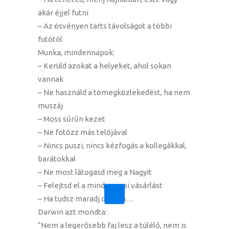
akár éjjel futni
– Az ösvényen tarts távolságot a többi
futótól
Munka, mindennapok:
– Kerüld azokat a helyeket, ahol sokan
vannak
– Ne használd a tömegközlekedést, ha nem
muszáj
– Moss sűrűn kezet
– Ne fotózz más telójával
– Nincs puszi, nincs kézfogás a kollegákkal,
barátokkal
– Ne most látogasd meg a Nagyit
– Felejtsd el a mindennapi vásárlást
– Ha tudsz maradj otthon…
Darwin azt mondta:
“Nem a legerősebb faj lesz a túlélő, nem is