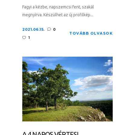
Fagyi a kézbe, napszemcsi fent, szakál
megnyírva. Készülhet az új profilkép...
2021.06.15.
0
TOVÁBB OLVASOK
1
A 4 NAPOS VÉRTESI