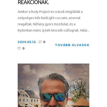
REAKCIÓNAK.
Amikor a Rudy Project-es srácok meglátták a
szépséges kék RaidLight cuccaim, azonnal
reagáltak. Néhány gyors mozdulat, és a
Rydonban máris új kék lencsék csillognak. Hála!...
2020.02.12.
0
TOVÁBB OLVASOK
0