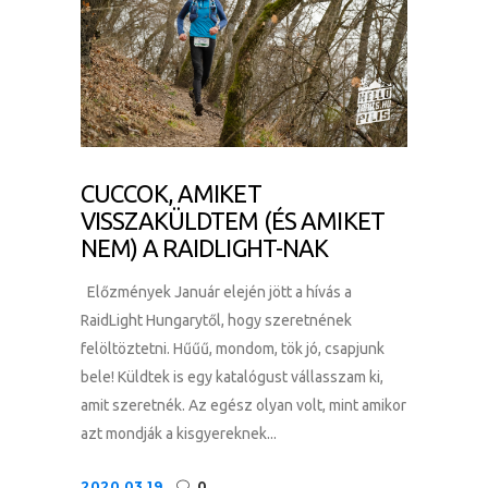
CUCCOK, AMIKET
VISSZAKÜLDTEM (ÉS AMIKET
NEM) A RAIDLIGHT-NAK
Előzmények Január elején jött a hívás a
RaidLight Hungarytől, hogy szeretnének
felöltöztetni. Hűűű, mondom, tök jó, csapjunk
bele! Küldtek is egy katalógust vállasszam ki,
amit szeretnék. Az egész olyan volt, mint amikor
azt mondják a kisgyereknek...
2020.03.19.
0