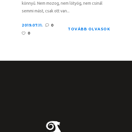
könnyű. Nem mozog, nem lötyög, nem csinál
semmi mást, csak ott van...
2019.07.11.
0
TOVÁBB OLVASOK
0