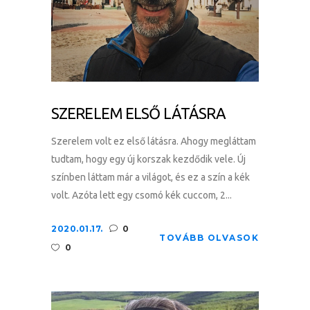
SZERELEM ELSŐ LÁTÁSRA
Szerelem volt ez első látásra. Ahogy megláttam
tudtam, hogy egy új korszak kezdődik vele. Új
színben láttam már a világot, és ez a szín a kék
volt. Azóta lett egy csomó kék cuccom, 2...
2020.01.17.
0
TOVÁBB OLVASOK
0