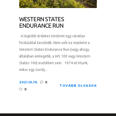
WESTERN STATES
ENDURANCE RUN
A legtöbb érdekes történet egy váratlan
fordulattal kezdődik. Nem volt ez másként a
Western States Endurance Run (vagy ahogy
általában emlegetik, a WS 100 vagy Western
States 100) esetében sem. 1974-et írtunk,
mikor egy Gordy...
2021.10.19.
0
TOVÁBB OLVASOK
0