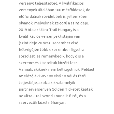
versenyt teljesítetted. A kvalifikációs
versenyek általában 100 mérföldesek, de
előfordulnak rövidebbek is, jellemzően
olyanok, melyeknek szigorú a szintideje.
2019 óta az Ultra-Trail Hungary is a
kvalifikációs versenyek listáján van
(szintideje 20 óra). December első
hétvégéjén több ezer ember figyeli a
sorsolást, és reménykedik, hogy ő is a
szerencsés kisoroltak között lesz.
Vannak, akiknek nem kell izgulniuk. Például
az előző évi WS 100 első 10 női és férfi
teljesítője, azok, akik valamelyik
partnerversenyen Golden Ticketet kaptak,
az Ultra-Trail World Tour elit futói, és a
szervezők közül néhányan.