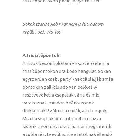
frissítőpontokon pedig jéggel tölt fel.
Sokak szerint Rob Krar nem is fut, hanem
repül! Fotó: WS 100
A frissítőpontok:
A futók beszámolóiban visszatérő elem a
frissítőpontokon uralkodó hangulat. Sokan
egyszerűen csak „party”-nak titulálják ami a
pontokon zajlik (30 db van belőle). A
résztvevőket a csapatuk várja és míg
várakoznak, minden beérkezőnek
drukkolnak. Szólnak a dudák, a kolompok.
Mivel a segítők pontról-pontra utazva
kísérik a versenyzőket, hamar megismerik
a többi résztvevőt is, így a futóknak állandó