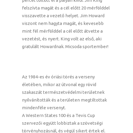
percet töltött el a pályán kívül. Jim King
felszívta magát és a cél előtt 20 mérfölddel
visszavette a vezető helyet. Jim Howard
viszont nem hagyta magát, és kevesebb
mint fél mérfölddel a cél előtt átvette a
vezetést, és nyert. King volt az első, aki
gratulált Howardnak. Micsoda sportember!
Az 1984-es év óriási törés a verseny
életében, mikor az útvonal egy rövid
szakaszát természetvédelmi területnek
nyilvánították és a területen megtiltottak
mindenféle versenyt.
A Western States 100 és a Tevis Cup
szervezői együtt lobbiztak a szövetségi
törvényhozásnál, és végül sikert értek el.