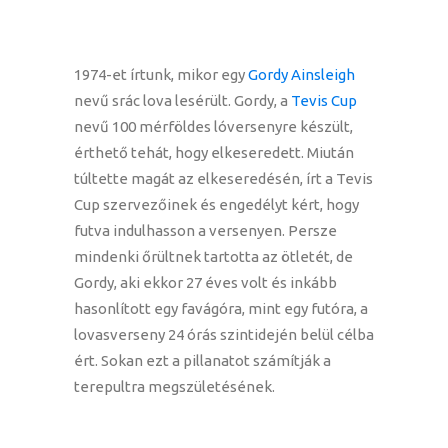
1974-et írtunk, mikor egy
Gordy Ainsleigh
nevű srác lova lesérült. Gordy, a
Tevis Cup
nevű 100 mérföldes lóversenyre készült,
érthető tehát, hogy elkeseredett. Miután
túltette magát az elkeseredésén, írt a Tevis
Cup szervezőinek és engedélyt kért, hogy
futva indulhasson a versenyen. Persze
mindenki őrültnek tartotta az ötletét, de
Gordy, aki ekkor 27 éves volt és inkább
hasonlított egy favágóra, mint egy futóra, a
lovasverseny 24 órás szintidején belül célba
ért. Sokan ezt a pillanatot számítják a
terepultra megszületésének.