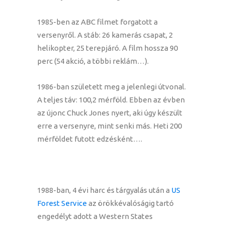
1985-ben az ABC filmet forgatott a
versenyről. A stáb: 26 kamerás csapat, 2
helikopter, 25 terepjáró. A film hossza 90
perc (54 akció, a többi reklám…).
1986-ban született meg a jelenlegi útvonal.
A teljes táv: 100,2 mérföld. Ebben az évben
az újonc Chuck Jones nyert, aki úgy készült
erre a versenyre, mint senki más. Heti 200
mérföldet futott edzésként….
1988-ban, 4 évi harc és tárgyalás után a
US
Forest Service
az örökkévalóságig tartó
engedélyt adott a Western States