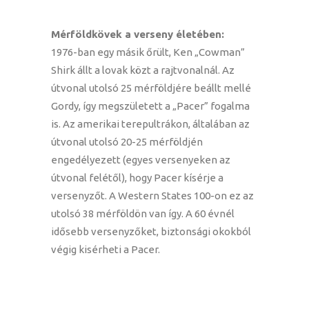
Mérföldkövek a verseny életében:
1976-ban egy másik őrült, Ken „Cowman”
Shirk állt a lovak közt a rajtvonalnál. Az
útvonal utolsó 25 mérföldjére beállt mellé
Gordy, így megszületett a „Pacer” fogalma
is. Az amerikai terepultrákon, általában az
útvonal utolsó 20-25 mérföldjén
engedélyezett (egyes versenyeken az
útvonal felétől), hogy Pacer kísérje a
versenyzőt. A Western States 100-on ez az
utolsó 38 mérföldön van így. A 60 évnél
idősebb versenyzőket, biztonsági okokból
végig kisérheti a Pacer.