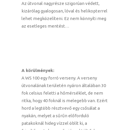
Az útvonal nagyrésze szigorúan védett,
kizárólag gyalogosan, lóval és helikopterrel
lehet megközelíteni. Ez nem könnyíti meg
az esetleges mentést…
A körülmények:
A WS 100 egy forró verseny. A verseny
útvonalának területén nyáron általában 30
fok celsius feletti a hőmérséklet, de nem
ritka, hogy 40 foknál is melegebb van. Ezért
hord a legtöbb résztvevő egy csősálat a
nyakán, melyet a sűrűn előforduló
patakoknál hideg vízzel öblít ki, a