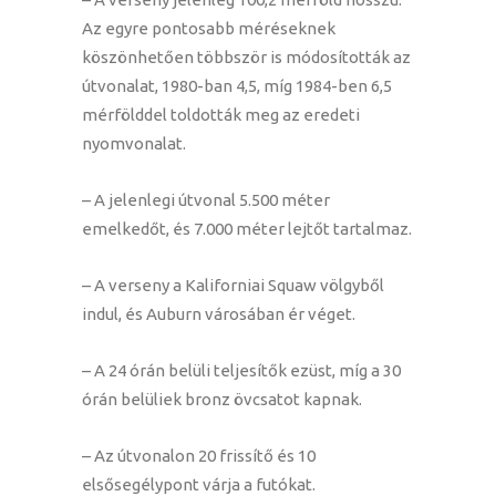
Az egyre pontosabb méréseknek
köszönhetően többször is módosították az
útvonalat, 1980-ban 4,5, míg 1984-ben 6,5
mérfölddel toldották meg az eredeti
nyomvonalat.
– A jelenlegi útvonal 5.500 méter
emelkedőt, és 7.000 méter lejtőt tartalmaz.
– A verseny a Kaliforniai Squaw völgyből
indul, és Auburn városában ér véget.
– A 24 órán belüli teljesítők ezüst, míg a 30
órán belüliek bronz övcsatot kapnak.
– Az útvonalon 20 frissítő és 10
elsősegélypont várja a futókat.