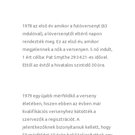
1978 az első év amikor a futóversenyt (63
indulóval), a lóversenytől eltérő napon
rendezték meg. Ez az első év, amikor
megjelennek a nők a versenyen. 5 nő indult,
1 ért célba: Pat Smythe 29:34:21-es idővel.
Ettől az évtől a hivatalos szintidő 30 óra.
1979 egy újabb mérföldkő a verseny
életében, hiszen ebben az évben már
kvalifikációs versenyhez kötötték a
szervezők a regisztrációt. A
jelentkezőknek bizonyítaniuk kellett, hogy
50 mérföldet 10 órán belül teljesítettek egy