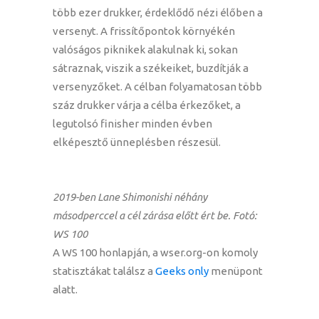
több ezer drukker, érdeklődő nézi élőben a
versenyt. A frissítőpontok környékén
valóságos piknikek alakulnak ki, sokan
sátraznak, viszik a székeiket, buzdítják a
versenyzőket. A célban folyamatosan több
száz drukker várja a célba érkezőket, a
legutolsó finisher minden évben
elképesztő ünneplésben részesül.
2019-ben Lane Shimonishi néhány
másodperccel a cél zárása előtt ért be. Fotó:
WS 100
A WS 100 honlapján, a wser.org-on komoly
statisztákat találsz a
Geeks only
menüpont
alatt.