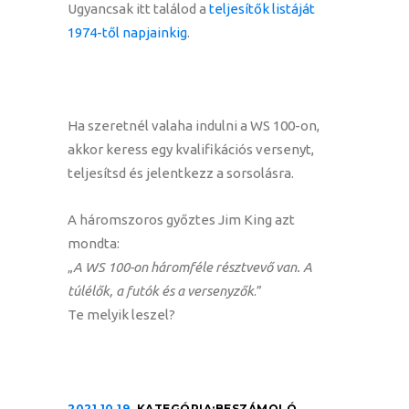
Ugyancsak itt találod a
teljesítők listáját
1974-től napjainkig
.
Ha szeretnél valaha indulni a WS 100-on,
akkor keress egy kvalifikációs versenyt,
teljesítsd és jelentkezz a sorsolásra.
A háromszoros győztes Jim King azt
mondta:
„
A WS 100-on háromféle résztvevő van. A
túlélők, a futók és a versenyzők
.”
Te melyik leszel?
2021.10.19.
KATEGÓRIA:
BESZÁMOLÓ