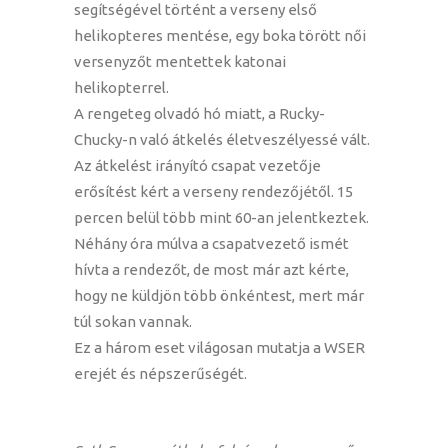
segítségével történt a verseny első
helikopteres mentése, egy boka törött női
versenyzőt mentettek katonai
helikopterrel.
A rengeteg olvadó hó miatt, a Rucky-
Chucky-n való átkelés életveszélyessé vált.
Az átkelést irányító csapat vezetője
erősítést kért a verseny rendezőjétől. 15
percen belül több mint 60-an jelentkeztek.
Néhány óra múlva a csapatvezető ismét
hívta a rendezőt, de most már azt kérte,
hogy ne küldjön több önkéntest, mert már
túl sokan vannak.
Ez a három eset világosan mutatja a WSER
erejét és népszerűségét.