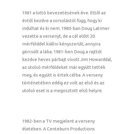
1981 a lottó bevezetésének éve. Ettől az
évtől kezdve a sorsolástól függ, hogy ki
indulhat és ki nem. 1980-ban Doug Latimer
vezette a versenyt, de a cél előtt 20
mérfölddel kiállni kényszerült, annyira
görcsölt a lába. 1981-ben Doug a rajttól
kezdve heves párbajt vívott Jim Howarddal,
az utolsó mérföldeket már együtt tették
meg, és együtt is értek célba. A verseny
történetében eddig ez volt az első és az
utolsó eset is a megosztott első helyre.
1982-ben a TV megjelent a verseny
életében. A Centeburn Productions