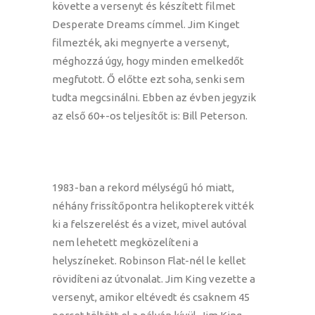
követte a versenyt és készített filmet
Desperate Dreams címmel. Jim Kinget
filmezték, aki megnyerte a versenyt,
méghozzá úgy, hogy minden emelkedőt
megfutott. Ő előtte ezt soha, senki sem
tudta megcsinálni. Ebben az évben jegyzik
az első 60+-os teljesítőt is: Bill Peterson.
1983-ban a rekord mélységű hó miatt,
néhány frissítőpontra helikopterek vitték
ki a felszerelést és a vizet, mivel autóval
nem lehetett megközelíteni a
helyszíneket. Robinson Flat-nél le kellet
rövidíteni az útvonalat. Jim King vezette a
versenyt, amikor eltévedt és csaknem 45