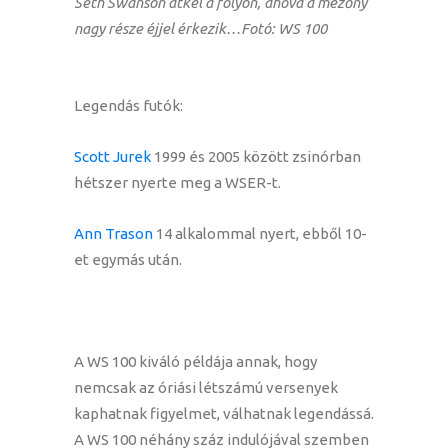
Seth Swanson átkel a folyón, ahova a mezőny
nagy része éjjel érkezik…Fotó: WS 100
Legendás futók:
Scott Jurek
1999 és 2005 között zsinórban
hétszer nyerte meg a WSER-t.
Ann Trason
14 alkalommal nyert, ebből 10-
et egymás után.
A WS 100 kiváló példája annak, hogy
nemcsak az óriási létszámú versenyek
kaphatnak figyelmet, válhatnak legendássá.
A WS 100 néhány száz indulójával szemben