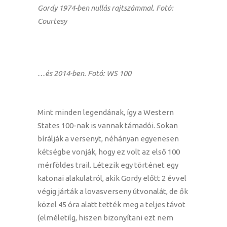
Gordy 1974-ben nullás rajtszámmal. Fotó:
Courtesy
…és 2014-ben. Fotó: WS 100
Mint minden legendának, így a Western
States 100-nak is vannak támadói. Sokan
bírálják a versenyt, néhányan egyenesen
kétségbe vonják, hogy ez volt az első 100
mérföldes trail. Létezik egy történet egy
katonai alakulatról, akik Gordy előtt 2 évvel
végig járták a lovasverseny útvonalát, de ők
közel 45 óra alatt tették meg a teljes távot
(elméletilg, hiszen bizonyítani ezt nem