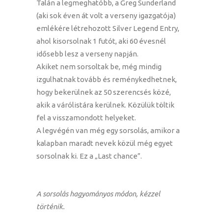
Talán a legmeghatóbb, a Greg Sunderland
(aki sok éven át volt a verseny igazgatója)
emlékére létrehozott Silver Legend Entry,
ahol kisorsolnak 1 futót, aki 60 évesnél
idősebb lesz a verseny napján.
Akiket nem sorsoltak be, még mindig
izgulhatnak tovább és reménykedhetnek,
hogy bekerülnek az 50 szerencsés közé,
akik a várólistára kerülnek. Közülük töltik
fel a visszamondott helyeket.
A legvégén van még egy sorsolás, amikor a
kalapban maradt nevek közül még egyet
sorsolnak ki. Ez a „Last chance”.
A sorsolás hagyományos módon, kézzel
történik.