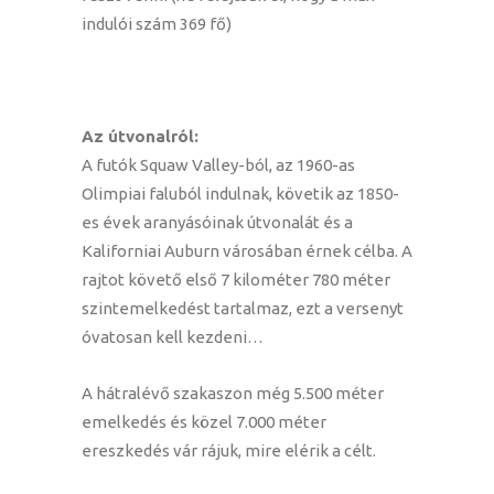
indulói szám 369 fő)
Az útvonalról:
A futók Squaw Valley-ból, az 1960-as
Olimpiai faluból indulnak, követik az 1850-
es évek aranyásóinak útvonalát és a
Kaliforniai Auburn városában érnek célba. A
rajtot követő első 7 kilométer 780 méter
szintemelkedést tartalmaz, ezt a versenyt
óvatosan kell kezdeni…
A hátralévő szakaszon még 5.500 méter
emelkedés és közel 7.000 méter
ereszkedés vár rájuk, mire elérik a célt.