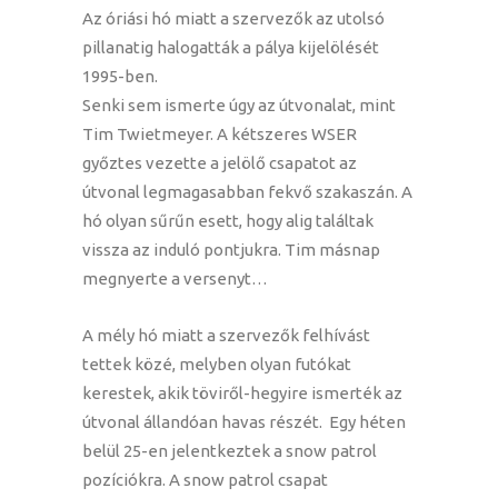
Az óriási hó miatt a szervezők az utolsó
pillanatig halogatták a pálya kijelölését
1995-ben.
Senki sem ismerte úgy az útvonalat, mint
Tim Twietmeyer. A kétszeres WSER
győztes vezette a jelölő csapatot az
útvonal legmagasabban fekvő szakaszán. A
hó olyan sűrűn esett, hogy alig találtak
vissza az induló pontjukra. Tim másnap
megnyerte a versenyt…
A mély hó miatt a szervezők felhívást
tettek közé, melyben olyan futókat
kerestek, akik töviről-hegyire ismerték az
útvonal állandóan havas részét. Egy héten
belül 25-en jelentkeztek a snow patrol
pozíciókra. A snow patrol csapat