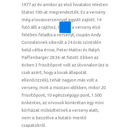
1977 az év amikor az első hivatalos Westen
States 100-at megrendezték. Ez a verseny
még a lovasversennyel együtt zajlott. 14
futó állt a rajthoz, 11 már a verseny első
felében feladta a versenyt, csupán Andy
Gonzalesnek sikerült a 24 órás szintidőn
belül célba érnie, Peter Mattei és Ralph
Paffenbarger 28:36-at futott. Ebben az
évben 3 frissítőpont volt az útvonalon (ez is
csak azért, hogy a lovak állapotát
ellenőrizzék), tehát nagyon más volt a
verseny, mint a mostani időkben, mikor 20
frissítőpont, 10 egészségügyi pont, 1.500
önkéntes, az orvosok konkrétan egy mini
kórházat működtetnek a verseny alatt,
nem is beszélve a kutató-mentő
csapatokról.