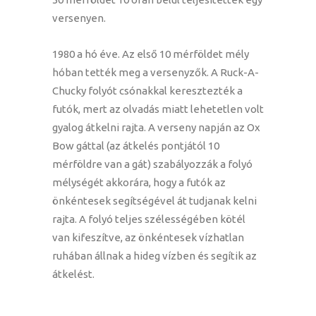
versenyen.
1980 a hó éve. Az első 10 mérföldet mély
hóban tették meg a versenyzők. A Ruck-A-
Chucky folyót csónakkal keresztezték a
futók, mert az olvadás miatt lehetetlen volt
gyalog átkelni rajta. A verseny napján az Ox
Bow gáttal (az átkelés pontjától 10
mérföldre van a gát) szabályozzák a folyó
mélységét akkorára, hogy a futók az
önkéntesek segítségével át tudjanak kelni
rajta. A folyó teljes szélességében kötél
van kifeszítve, az önkéntesek vízhatlan
ruhában állnak a hideg vízben és segítik az
átkelést.