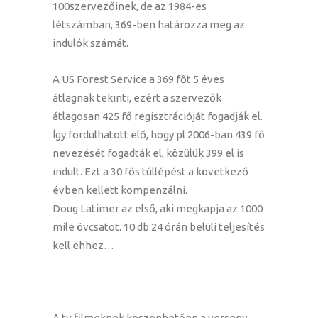
100szervezőinek, de az 1984-es
létszámban, 369-ben határozza meg az
indulók számát.
A US Forest Service a 369 főt 5 éves
átlagnak tekinti, ezért a szervezők
átlagosan 425 fő regisztrációját fogadják el.
Így fordulhatott elő, hogy pl 2006-ban 439 fő
nevezését fogadták el, közülük 399 el is
indult. Ezt a 30 fős túllépést a következő
évben kellett kompenzálni.
Doug Latimer az első, aki megkapja az 1000
mile övcsatot. 10 db 24 órán belüli teljesítés
kell ehhez…
A tv filmeknek köszönhetően a verseny