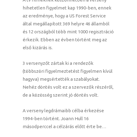
hihetetlen figyelmet kap 1990-ben, ennek
az eredménye, hogy a US Forest Service
által megállapított 369 helyre 46 államból
és 12 országból több mint 1000 regisztráció
érkezik. Ebben az évben történt meg az
első kizárás is.
3 versenyzőt zártak ki a rendezők
(többszöri figyelmeztetést figyelmen kívül
hagyva) megsértették a szabályokat.
Nehéz döntés volt ez a szervezők részéről,
de a közösség szerint jó döntés volt.
A verseny legdrámaibb célba érkezése
1994-ben történt. Joann Hull 16
másodperccel a célzárás előtt érte be…