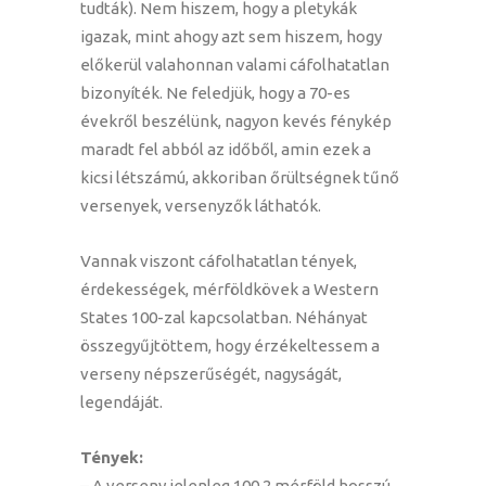
tudták). Nem hiszem, hogy a pletykák
igazak, mint ahogy azt sem hiszem, hogy
előkerül valahonnan valami cáfolhatatlan
bizonyíték. Ne feledjük, hogy a 70-es
évekről beszélünk, nagyon kevés fénykép
maradt fel abból az időből, amin ezek a
kicsi létszámú, akkoriban őrültségnek tűnő
versenyek, versenyzők láthatók.
Vannak viszont cáfolhatatlan tények,
érdekességek, mérföldkövek a Western
States 100-zal kapcsolatban. Néhányat
összegyűjtöttem, hogy érzékeltessem a
verseny népszerűségét, nagyságát,
legendáját.
Tények:
– A verseny jelenleg 100,2 mérföld hosszú.