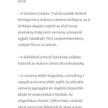
évre.
– A Western States Trail útvonalát Robert
Montgomery Watson vetette térképre, az ő
térképe alapján zajlott az első lovas
esemény (még nem verseny, a lovasok
együtt haladtak) 1932 szeptemberében,
melyet filmre is vettek…
– A külföldről érkező futóknak szállást
biztosít az Auburn városi ultra közösség.
– A verseny előtti eligazítás, a breafing 1
nappal a verseny előtt zajlik. Az aktuális
verseny igazagató és régebbi teljesítők
látják el tanácsokkal a futókat. Az
eligazításon közel 1.000 ember szokott
részt venni (ne felejtsük el, hogy a max