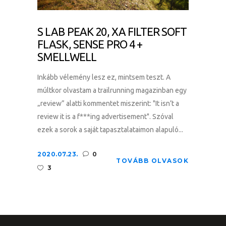
S LAB PEAK 20, XA FILTER SOFT
FLASK, SENSE PRO 4 +
SMELLWELL
Inkább vélemény lesz ez, mintsem teszt. A
múltkor olvastam a trailrunning magazinban egy
„review” alatti kommentet miszerint: "It isn’t a
review it is a f***ing advertisement". Szóval
ezek a sorok a saját tapasztalataimon alapuló...
2020.07.23.
0
TOVÁBB OLVASOK
3