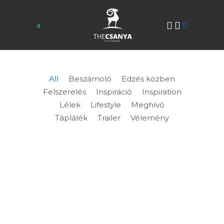
All
Beszámoló
Edzés közben
Felszerelés
Inspiráció
Inspiration
Lélek
Lifestyle
Meghívó
Táplálék
Trailer
Vélemény
MEGÉRKEZTEK A TÉLI
SALOMON CUCCAIM ÉS
KÖNYÖRÖGNEK, HOGY
TESZTELJEM ŐKET!