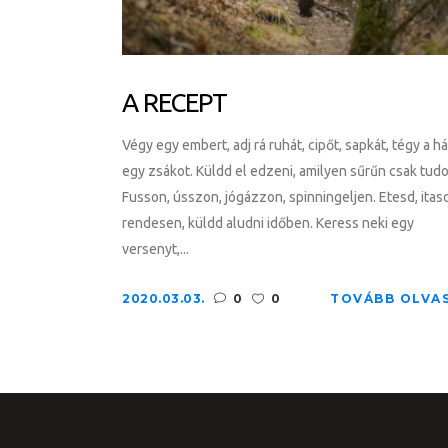
A RECEPT
Végy egy embert, adj rá ruhát, cipőt, sapkát, tégy a h
egy zsákot. Küldd el edzeni, amilyen sűrűn csak tudo
Fusson, ússzon, jógázzon, spinningeljen. Etesd, itas
rendesen, küldd aludni időben. Keress neki egy
versenyt,...
2020.03.03.
0
0
TOVÁBB OLVA