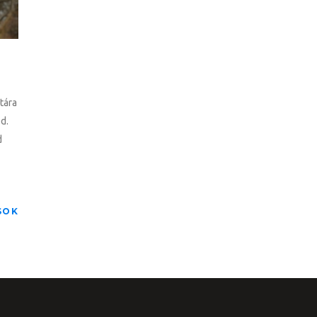
átára
d.
d
SOK