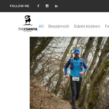
FOLLOW ME
All
Beszámoló
Edzés közben
Fe