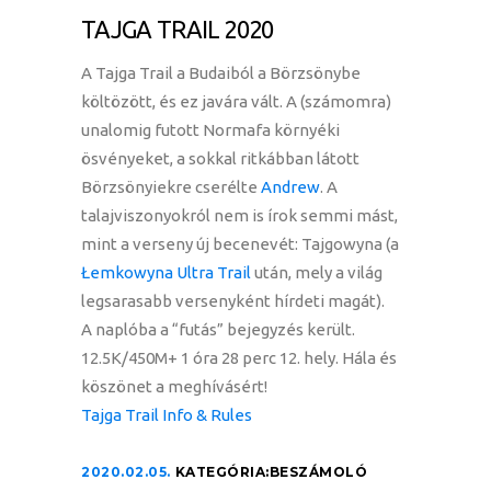
TAJGA TRAIL 2020
A Tajga Trail a Budaiból a Börzsönybe
költözött, és ez javára vált. A (számomra)
unalomig futott Normafa környéki
ösvényeket, a sokkal ritkábban látott
Börzsönyiekre cserélte
Andrew
. A
talajviszonyokról nem is írok semmi mást,
mint a verseny új becenevét: Tajgowyna (a
Łemkowyna Ultra Trail
után, mely a világ
legsarasabb versenyként hírdeti magát).
A naplóba a “futás” bejegyzés került.
12.5K/450M+ 1 óra 28 perc 12. hely. Hála és
köszönet a meghívásért!
Tajga Trail Info & Rules
2020.02.05.
KATEGÓRIA:
BESZÁMOLÓ