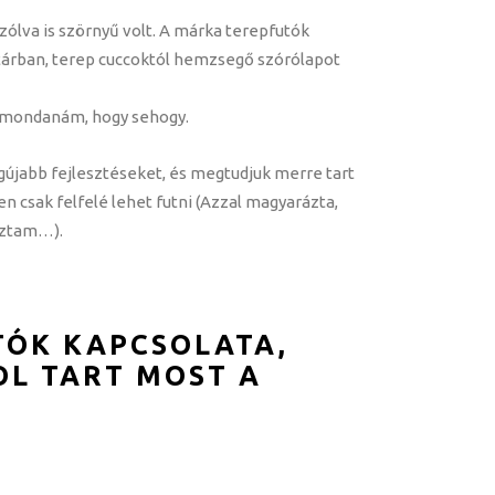
lva is szörnyű volt. A márka terepfutók
tárban, terep cuccoktól hemzsegő szórólapot
zt mondanám, hogy sehogy.
gújabb fejlesztéseket, és megtudjuk merre tart
n csak felfelé lehet futni (Azzal magyarázta,
oztam…).
TÓK KAPCSOLATA,
OL TART MOST A