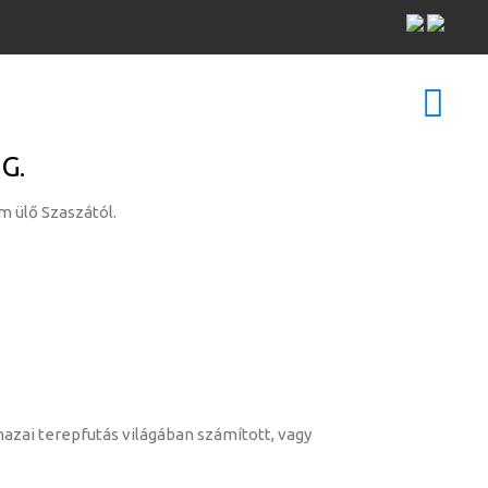
G.
m ülő Szaszától.
azai terepfutás világában számított, vagy