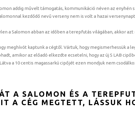
lomon addig művelt támogatás, kommunikáció néven az enyhén szó
Salomonnal kezdődő nevű verseny nem is volt a hazai versenynap
jelen a Salomon abban az időben a terepfutás világában, akkor a
ogy meghívót kaptunk a cégtől. Vártuk, hogy megismerhessük a le
dt, amikor az előadó elkezdte ecsetelni, hogy az új S LAB cipőbe
 Látva a 10 centis magassarkú cipőjét ezen mondjuk nem csodálk
ÁT A SALOMON ÉS A TEREPFU
IT A CÉG MEGTETT, LÁSSUK H