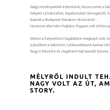
Nagy reményekkel érkeztünk, hiszen amit a Sa
helyett színészeket, kajakosokat támogatott, 
kaptak a Budapest Maraton résztvevői…
Ha össze akarnám foglalni, hogyan volt itthon 
Ebben a helyzetben legalábbis meglepő volt, h
a jövőben a Salomon. Lelkesedésünk hamar leloha
hogy ő felvette és majdnem hátraesett benne.
MÉLYRŐL INDULT TEH
NAGY VOLT AZ ÚT, AM
STORY.