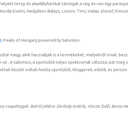
elyett terep és akadályfutókat támogat a cég, és van egy paraspo
orda Evelin, Nedjalkov Balázs, Losonc Timi, Vadas József, Vincze
H
, Peaks of Hungary powered by Salomon.
l megy, akik használják is a termékeket, melyekről írnak, beszé
-ot . A Salomon, a sportolók teljes spektrumát célozza, ezt meg i
ívottak között voltak hobby sportolók, bloggerek, edzők, és persze
ry csapattagok. Balról jobbra: Zarándy András, Vincze Zsófi, Borza He