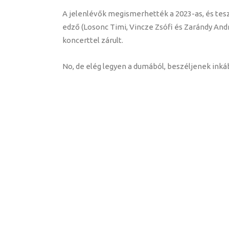
A jelenlévők megismerhették a 2023-as, és tesz
edző (Losonc Timi, Vincze Zsófi és Zarándy Andrá
koncerttel zárult.
No, de elég legyen a dumából, beszéljenek inkább