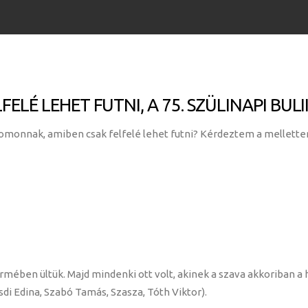
ELÉ LEHET FUTNI, A 75. SZÜLINAPI BULII
lomonnak, amiben csak felfelé lehet futni? Kérdeztem a mellette
ében ültük. Majd mindenki ott volt, akinek a szava akkoriban a h
asdi Edina, Szabó Tamás, Szasza, Tóth Viktor).