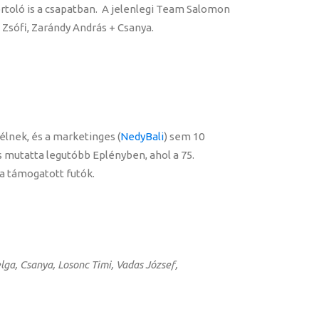
rtoló is a csapatban. A jelenlegi Team Salomon
 Zsófi, Zarándy András + Csanya.
lnek, és a marketinges (
NedyBali
) sem 10
s mutatta legutóbb Eplényben, ahol a 75.
 a támogatott futók.
lga, Csanya, Losonc Timi, Vadas József,