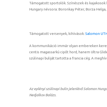
Támogatott sportolók. Színészek és kajakosok h
Hungary névsora: Boronkay Péter, Borza Helga, K
Támogatott versenyek, kihívások:
Salomon UT
A kommunikáció immár olyan embereken keresztü
centis magassarkú cipőt hord, hanem Ultra Glide
szülinapi buliját tartotta a francia cég. A megh
Az eplényi szülinapi bulin jelenlévő Salomon Hunga
Nedjalkov Balázs.