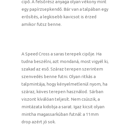
cipő. A felsőrész anyaga olyan vékony mint
egy papírzsepkendő. Bár van a talpában egy
erősítés, a legkisebb kavicsot is érzed
amikor futsz benne.
A Speed Cross a saras terepek cipője. Ha
tudna beszélni, azt mondaná, most vigyél ki,
szakad az eső. Száraz terepen szerintem
szenvedés benne futni. Olyan ritkás a
talpmintája, hogy kényelmetlenül nyom, ha
száraz, köves terepen használod. Sárban
viszont kíválóan teljesít. Nem csúszik, a
mintázata kidobja a sarat. Igaz kicsit olyan
mintha magassarkúban futnál: a 11mm
drop azért jó sok.