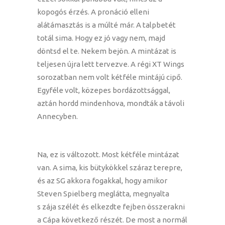
kopogós érzés. A pronáció elleni
alátámasztás is a múlté már. A talpbetét
totál sima. Hogy ez jó vagy nem, majd
döntsd el te. Nekem bejön. A mintázat is
teljesen újra lett tervezve. A régi XT Wings
sorozatban nem volt kétféle mintájú cipő.
Egyféle volt, közepes bordázottsággal,
aztán hordd mindenhova, mondták a távoli
Annecyben.
Na, ez is változott. Most kétféle mintázat
van. A sima, kis bütykökkel száraz terepre,
és az SG akkora fogakkal, hogy amikor
Steven Spielberg meglátta, megnyalta
s zája szélét és elkezdte fejben összerakni
a Cápa következő részét. De most a normál