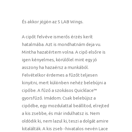
És akkor jöjjön az S LAB Wings.
A cipőt felvéve ismerős érzés kerít
hatalmába. Azt is mondhatnám deja vu.
Mintha hazatértem volna. A cipő elsőre is
igen kényelmes, körülőlel mint egy jó
asszony ha hazaérsz a munkából.
Felvételkor érdemes a fűzőt teljesen
kinyitni, mert különben nehéz belebújni a
cipőbe. A fűző a szokásos Quicklace™
gyorsfűző. Imádom. Csak belebújsz a
cipődbe, egy mozdulattal beállítod, elrejted
a kis zsebbe, és már indulhatsz is. Nem
oldódik ki, nem lazul ki, teszi a dolgát amire
kitalálták. A kis zseb -hivatalos nevén Lace