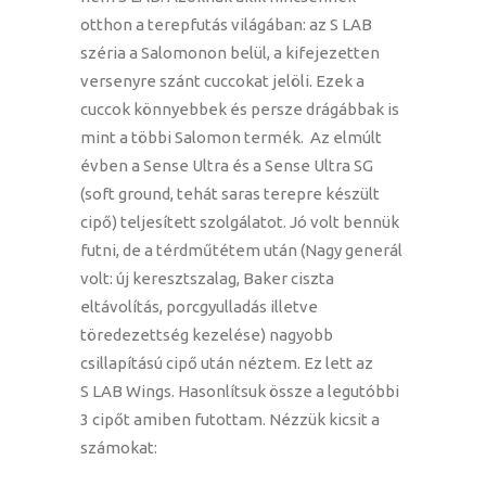
otthon a terepfutás világában: az S LAB
széria a Salomonon belül, a kifejezetten
versenyre szánt cuccokat jelöli. Ezek a
cuccok könnyebbek és persze drágábbak is
mint a többi Salomon termék. Az elmúlt
évben a Sense Ultra és a Sense Ultra SG
(soft ground, tehát saras terepre készült
cipő) teljesített szolgálatot. Jó volt bennük
futni, de a térdműtétem után (Nagy generál
volt: új keresztszalag, Baker ciszta
eltávolítás, porcgyulladás illetve
töredezettség kezelése) nagyobb
csillapítású cipő után néztem. Ez lett az
S LAB Wings. Hasonlítsuk össze a legutóbbi
3 cipőt amiben futottam. Nézzük kicsit a
számokat: