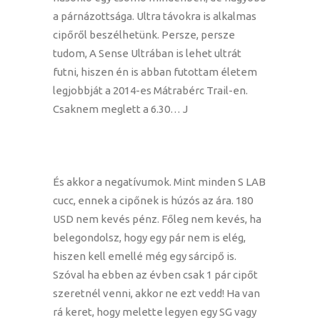
a párnázottsága. Ultra távokra is alkalmas
cipőről beszélhetünk. Persze, persze
tudom, A Sense Ultrában is lehet ultrát
futni, hiszen én is abban futottam életem
legjobbját a 2014-es Mátrabérc Trail-en.
Csaknem meglett a 6.30… J
És akkor a negatívumok. Mint minden S LAB
cucc, ennek a cipőnek is húzós az ára. 180
USD nem kevés pénz. Főleg nem kevés, ha
belegondolsz, hogy egy pár nem is elég,
hiszen kell emellé még egy sárcipő is.
Szóval ha ebben az évben csak 1 pár cipőt
szeretnél venni, akkor ne ezt vedd! Ha van
rá keret, hogy melette legyen egy SG vagy