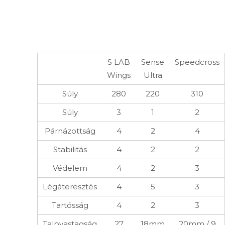
S LAB
Sense
Speedcross
Wings
Ultra
Súly
280
220
310
Súly
3
1
2
Párnázottság
4
2
4
Stabilitás
4
2
2
Védelem
4
2
3
Légáteresztés
4
5
3
Tartósság
4
2
3
Talpvastagság
27
18mm
20mm / 9