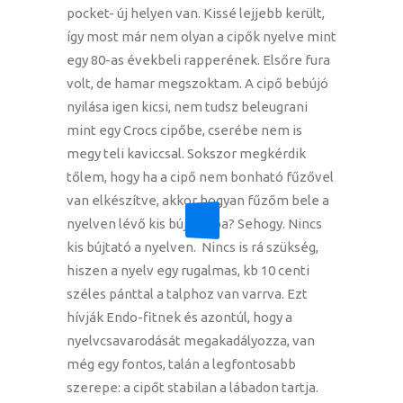
pocket- új helyen van. Kissé lejjebb került,
így most már nem olyan a cipők nyelve mint
egy 80-as évekbeli rapperének. Elsőre fura
volt, de hamar megszoktam. A cipő bebújó
nyilása igen kicsi, nem tudsz beleugrani
mint egy Crocs cipőbe, cserébe nem is
megy teli kaviccsal. Sokszor megkérdik
tőlem, hogy ha a cipő nem bonható fűzővel
van elkészítve, akkor hogyan fűzőm bele a
nyelven lévő kis bújtatóba? Sehogy. Nincs
kis bújtató a nyelven. Nincs is rá szükség,
hiszen a nyelv egy rugalmas, kb 10 centi
széles pánttal a talphoz van varrva. Ezt
hívják Endo-fitnek és azontúl, hogy a
nyelvcsavarodását megakadályozza, van
még egy fontos, talán a legfontosabb
szerepe: a cipőt stabilan a lábadon tartja.