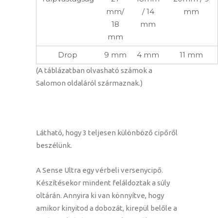
mm/
/ 14
mm
18
mm
mm
Drop
9 mm
4 mm
11 mm
(A táblázatban olvasható számok a
Salomon oldaláról származnak.)
Látható, hogy 3 teljesen különböző cipőről
beszélünk.
A Sense Ultra egy vérbeli versenycipő.
Készítésekor mindent feláldoztak a súly
oltárán. Annyira ki van könnyítve, hogy
amikor kinyitod a dobozát, kirepül belőle a