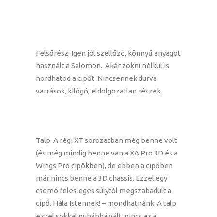
Felsőrész. Igen jól szellőző, könnyű anyagot
használt a Salomon. Akár zokni nélkül is
hordhatod a cipőt. Nincsennek durva
varrások, kilógó, eldolgozatlan részek.
Talp. A régi XT sorozatban még benne volt
(és még mindig benne van a XA Pro 3D és a
Wings Pro cipőkben), de ebben a cipőben
már nincs benne a 3D chassis. Ezzel egy
csomó felesleges súlytól megszabadult a
cipő. Hála Istennek! – mondhatnánk. A talp
ezzel sokkal puhábbá vált, nincs az a