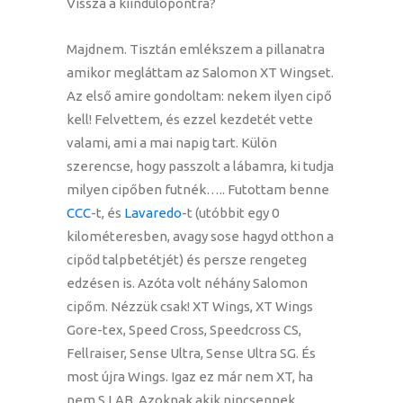
Vissza a kiindulópontra?
Majdnem. Tisztán emlékszem a pillanatra
amikor megláttam az Salomon XT Wingset.
Az első amire gondoltam: nekem ilyen cipő
kell! Felvettem, és ezzel kezdetét vette
valami, ami a mai napig tart. Külön
szerencse, hogy passzolt a lábamra, ki tudja
milyen cipőben futnék….. Futottam benne
CCC
-t, és
Lavaredo
-t (utóbbit egy 0
kilométeresben, avagy sose hagyd otthon a
cipőd talpbetétjét) és persze rengeteg
edzésen is. Azóta volt néhány Salomon
cipőm. Nézzük csak! XT Wings, XT Wings
Gore-tex, Speed Cross, Speedcross CS,
Fellraiser, Sense Ultra, Sense Ultra SG. És
most újra Wings. Igaz ez már nem XT, ha
nem S LAB. Azoknak akik nincsennek