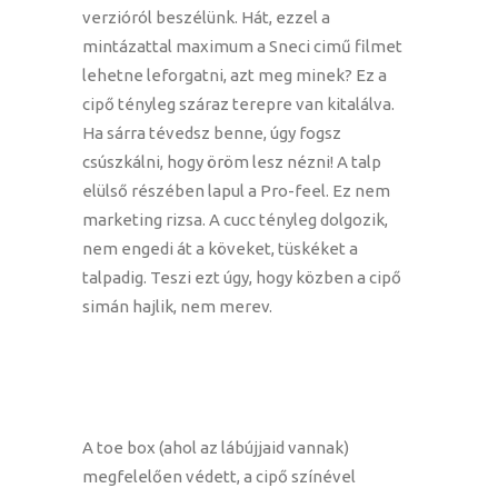
verzióról beszélünk. Hát, ezzel a
mintázattal maximum a Sneci cimű filmet
lehetne leforgatni, azt meg minek? Ez a
cipő tényleg száraz terepre van kitalálva.
Ha sárra tévedsz benne, úgy fogsz
csúszkálni, hogy öröm lesz nézni! A talp
elülső részében lapul a Pro-feel. Ez nem
marketing rizsa. A cucc tényleg dolgozik,
nem engedi át a köveket, tüskéket a
talpadig. Teszi ezt úgy, hogy közben a cipő
simán hajlik, nem merev.
A toe box (ahol az lábújjaid vannak)
megfelelően védett, a cipő színével