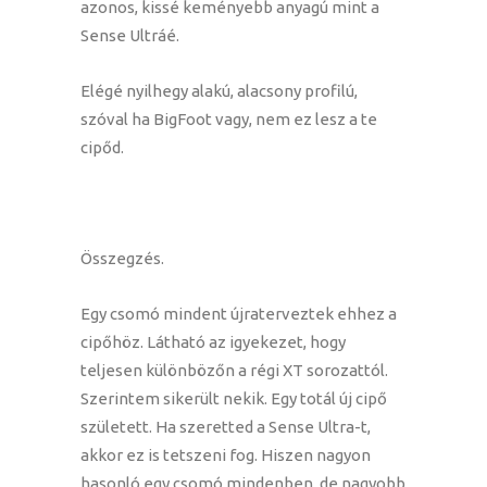
azonos, kissé keményebb anyagú mint a
Sense Ultráé.
Elégé nyilhegy alakú, alacsony profilú,
szóval ha BigFoot vagy, nem ez lesz a te
cipőd.
Összegzés.
Egy csomó mindent újraterveztek ehhez a
cipőhöz. Látható az igyekezet, hogy
teljesen különbözőn a régi XT sorozattól.
Szerintem sikerült nekik. Egy totál új cipő
született. Ha szeretted a Sense Ultra-t,
akkor ez is tetszeni fog. Hiszen nagyon
hasonló egy csomó mindenben, de nagyobb