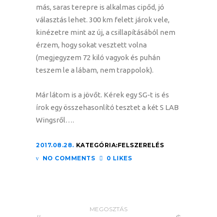
más, saras terepre is alkalmas cipőd, jó
választás lehet. 300 km felett járok vele,
kinézetre mint az új, a csillapításából nem
érzem, hogy sokat vesztett volna
(megjegyzem 72 kiló vagyok és puhán
teszem le a lábam, nem trappolok).
Már látom is a jövőt. Kérek egy SG-t is és
írok egy összehasonlító tesztet a két S LAB
Wingsről….
2017.08.28.
KATEGÓRIA:
FELSZERELÉS
NO COMMENTS
0 LIKES
MEGOSZTÁS