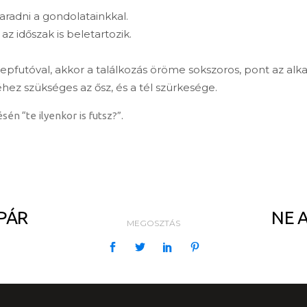
aradni a gondolatainkkal.
az időszak is beletartozik.
epfutóval, akkor a találkozás öröme sokszoros, pont az alka
hez szükséges az ősz, és a tél szürkesége.
n “te ilyenkor is futsz?”.
PÁR
NE 
MEGOSZTÁS