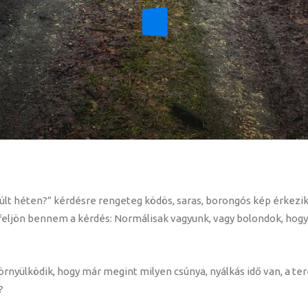
a múlt héten?” kérdésre rengeteg ködös, saras, borongós kép érkezi
g feljön bennem a kérdés: Normálisak vagyunk, vagy bolondok, hogy
rnyülködik, hogy már megint milyen csúnya, nyálkás idő van, a te
?