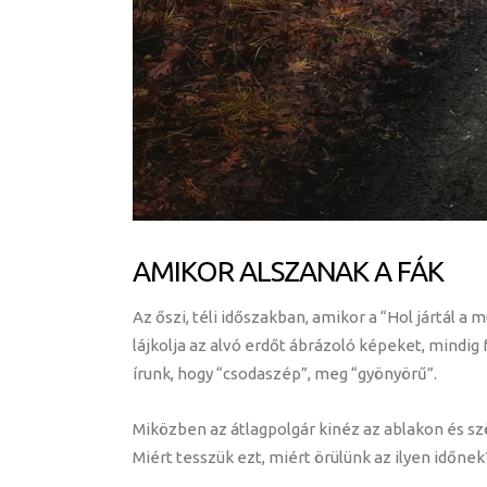
AMIKOR ALSZANAK A FÁK
Az őszi, téli időszakban, amikor a “Hol jártál 
lájkolja az alvó erdőt ábrázoló képeket, mindi
írunk, hogy “csodaszép”, meg “gyönyörű”.
Miközben az átlagpolgár kinéz az ablakon és szö
Miért tesszük ezt, miért örülünk az ilyen időnek