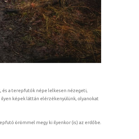
k, és a terepfutók népe lelkesen nézegeti,
 ilyen képek láttán elérzékenyülünk, olyanokat
repfutó örömmel megy ki ilyenkor (is) az erdőbe.