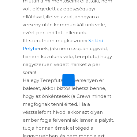
miután a mi mentőseink ellátták), nem
volt elégedett az egészségügyi
ellátással, illetve azzal, ahogyan a
verseny után kommunikáltunk vele,
ezért pert indított ellenünk.
Itt szeretném megköszönni
Szilárd
Pelyhe
nek, (aki nem csupán ügyvéd,
hanem közülünk való, terepfutó) hogy
nagyszerűen védett minket a per
során!
Ha egy
Terepfutas.hu
versenyen ér
baleset, akkor biztos lehetsz benne,
hogy az önkéntesek (a Crew) mindent
megfognak tenni érted. Ha a
vésztelefont hívod, akkor azt olyan
ember fogja felvenni aki ismeri a pályát,
tudja honnan érnek el téged a
leggyorsabban, és nem mondja azt,