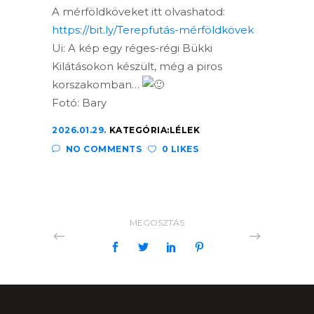
A mérföldköveket itt olvashatod:
https://bit.ly/Terepfutás-mérföldkövek
Ui: A kép egy réges-régi Bükki
Kilátásokon készült, még a piros
korszakomban…
Fotó: Bary
2026.01.29.
KATEGÓRIA:
LÉLEK
NO COMMENTS
0 LIKES
MEGOSZTÁS