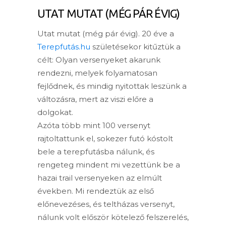
UTAT MUTAT (MÉG PÁR ÉVIG)
Utat mutat (még pár évig). 20 éve a
Terepfutás.hu
születésekor kitűztük a
célt: Olyan versenyeket akarunk
rendezni, melyek folyamatosan
fejlődnek, és mindig nyitottak leszünk a
változásra, mert az viszi előre a
dolgokat.
Azóta több mint 100 versenyt
rajtoltattunk el, sokezer futó kóstolt
bele a terepfutásba nálunk, és
rengeteg mindent mi vezettünk be a
hazai trail versenyeken az elmúlt
években. Mi rendeztük az első
előnevezéses, és teltházas versenyt,
nálunk volt először kötelező felszerelés,