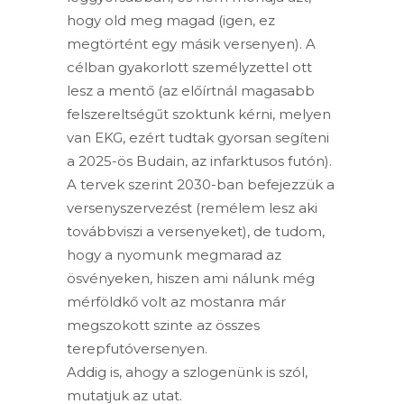
hogy old meg magad (igen, ez
megtörtént egy másik versenyen). A
célban gyakorlott személyzettel ott
lesz a mentő (az előírtnál magasabb
felszereltségűt szoktunk kérni, melyen
van EKG, ezért tudtak gyorsan segíteni
a 2025-ös Budain, az infarktusos futón).
A tervek szerint 2030-ban befejezzük a
versenyszervezést (remélem lesz aki
továbbviszi a versenyeket), de tudom,
hogy a nyomunk megmarad az
ösvényeken, hiszen ami nálunk még
mérföldkő volt az mostanra már
megszokott szinte az összes
terepfutóversenyen.
Addig is, ahogy a szlogenünk is szól,
mutatjuk az utat.