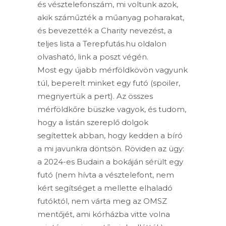
és vésztelefonszám, mi voltunk azok,
akik száműzték a műanyag poharakat,
és bevezették a Charity nevezést, a
teljes lista a
Terepfutás.hu
oldalon
olvasható, link a poszt végén.
Most egy újabb mérföldkövön vagyunk
túl, beperelt minket egy futó (spoiler,
megnyertük a pert). Az összes
mérföldkőre büszke vagyok, és tudom,
hogy a listán szereplő dolgok
segítettek abban, hogy kedden a bíró
a mi javunkra döntsön. Röviden az ügy:
a 2024-es Budain a bokáján sérült egy
futó (nem hívta a vésztelefont, nem
kért segítséget a mellette elhaladó
futóktól, nem várta meg az OMSZ
mentőjét, ami kórházba vitte volna