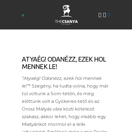
ATYAÉG! ODANÉZZ, EZEK HOL
MENNEK LE!
“Atyaég! Odanézz, ezek hol mennek
le!”
* Szegény, ha tudta volna, hogy már
túl voltunk a Som-tetőn, és még
előttünk volt a Gyökeres-tető és az
Orosz Mátyás vára közti kötelező
szakasz, akkor lehet, hogy inkább egy
Miatyánkot mormol el a lelki
üdvünkért. Emlékek még a mai Peaks