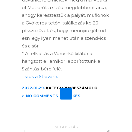
of Mátráról: a sízők megdöbbent arca,
ahogy kereszteztük a pályát, muflonok
a Gyökeres-tetőn, találkozás kb 20
píkszezővel, és, hogy mennyire jól tud
esni egy ilyen menet után a szendvics
és a sör.
* A felkiáltás a Vörös-kő kilátónál
hangzott el, amikor leborítottunk a
Szántás-bérc felé.
Track a Strava-n.
2022.01.29.
KATEGÓRIA:
BESZÁMOLÓ
NO COMMENTS
0 LIKES
MEGOSZTÁS