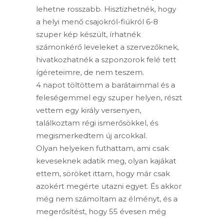
lehetne rosszabb. Hisztizhetnék, hogy
a helyi menő csajokról-fiúkról 6-8
szuper kép készült, írhatnék
számonkérő leveleket a szervezőknek,
hivatkozhatnék a szponzorok felé tett
ígéreteimre, de nem teszem.
4 napot töltöttem a barátaimmal és a
feleségemmel egy szuper helyen, részt
vettem egy király versenyen,
találkoztam régi ismerősökkel, és
megismerkedtem új arcokkal.
Olyan helyeken futhattam, ami csak
keveseknek adatik meg, olyan kajákat
ettem, söröket ittam, hogy már csak
azokért megérte utazni egyet. És akkor
még nem számoltam az élményt, és a
megerősítést, hogy 55 évesen még