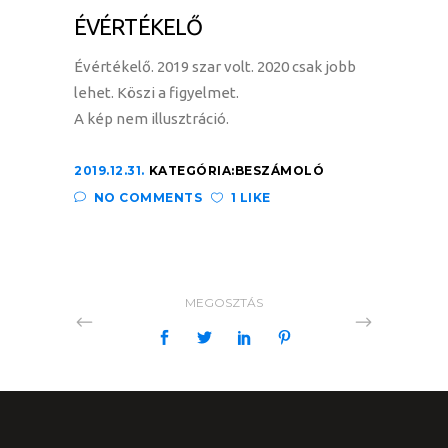
ÉVÉRTÉKELŐ
Évértékelő. 2019 szar volt. 2020 csak jobb
lehet. Köszi a figyelmet.
A kép nem illusztráció.
2019.12.31.
KATEGÓRIA:
BESZÁMOLÓ
NO COMMENTS
1 LIKE
MEGOSZTÁS