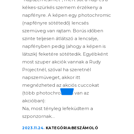
kékes-szürkés szemem érzékeny a
napfényre. A képen egy photochromic
(napfényre sötétedő) lencsés
szemüveg van rajtam. Borús időben
szinte teljesen átlátszó a lencséje,
napfényben pedig (ahogy a képen is
látszik) feketére sötétedik. Egyébként
most szuper akciók vannak a Rudy
Projectnél, szóval ha szeretnél
napszemüveget, akkor itt
megnézheted az akciós cuccokat
(több photochromic is van az
akcióban):
Na, most tényleg lefeküdtem a
szponzornak…
2023.11.24.
KATEGÓRIA:
BESZÁMOLÓ