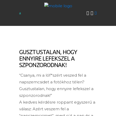
GUSZTUSTALAN, HOGY
ENNYIRE LEFEKSZEL A
SZPONZORODNAK!
“Csanya, mi a lóf*szért veszed fel a
napszemcsidet a fotókhoz télen?
Gusztustalan, hogy ennyire lefekszel a
szponzorodnak!”
A kedves kérdésre roppant egyszerű a
válasz: Azért veszem fel a
“napszemcsimet”, mert süt a nap és a