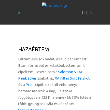
HAZAÉRTEM
Láttam sok-sok vadat, és alig pár embert.
Ittam forrásból és kutakból, ettem amit
cipeltem. Teszteltem a
Salomon S LAB
Peak 20-as
zsákot, az
XA Filter Soft Falskot
és a
Pro 4
cipőt, ezekről véleményt
hamarosan írok. 4 nap, 3 éjszaka
függőágyban, 125 Km (ennek kb 30% futás a
többi gyaloglás) Hála és köszönet