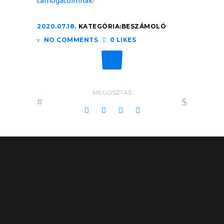
támogatóimnak
!
2020.07.18.
KATEGÓRIA:
BESZÁMOLÓ
NO COMMENTS
0 LIKES
MEGOSZTÁS