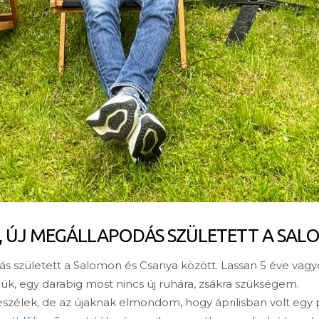
 ÚJ MEGÁLLAPODÁS SZÜLETETT A SALO
 született a Salomon és Csanya között. Lassan 5 éve vagy
, egy darabig most nincs új ruhára, zsákra szükségem.
 beszélek, de az újaknak elmondom, hogy áprilisban volt egy