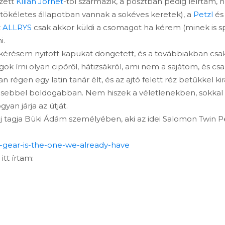
ézett
Kilian Jornet
-tól származik, a posztban pedig leírtam, 
tökéletes állapotban vannak a sokéves keretek), a
Petzl
é
z
ALLRYS
csak akkor küldi a csomagot ha kérem (minek is s
i.
ésem nyitott kapukat döngetett, és a továbbiakban csak a
ok írni olyan cipőről, hátizsákról, ami nem a sajátom, és csak
 régen egy latin tanár élt, és az ajtó felett réz betűkkel k
vesebbel boldogabban. Nem hiszek a véletlenekben, sokk
yan járja az útját.
 új tagja Büki Ádám személyében, aki az idei Salomon Twin P
st-gear-is-the-one-we-already-have
itt írtam: