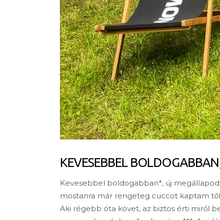
KEVESEBBEL BOLDOGABBAN,
Kevesebbel boldogabban*, új megállapodás
mostanra már rengeteg cuccot kaptam tőlük
Aki régebb óta követ, az biztos érti miről