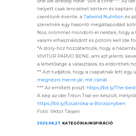
one we already have
” volt a címe***. Az id
helyett csak lencséket kértem és kaptam (
cserélünk évente, a
Tailwind Nutrition
és a
szeretnék egy hasonló megállapodást kötn
Nos, örömmel mondom el nektek, hogy a kér
valami elhasználódott és pótolni kell (de fog
*A story-hoz hozzátartozik, hogy a házamban
VIVITUR PARVO BENE, ami azt jelenti: ke
a lehetősége a választásra, és eldöntheti hog
** Azt tudjátok, hogy a csapatnak lett egy
megnézni merre jár, mit csinál.
*** Az említett poszt:
https://bit.ly/The-be
A kép az idei Triton Trail-en készült, melyről 
https://bit.ly/Ezüstróka-a-Börzsönyben
Fotó: Viktor Tarjani
2025.06.27.
KATEGÓRIA:
INSPIRÁCIÓ