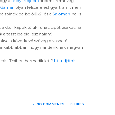
hogy a
Rudy Project
-t
ől idén szemüveg
s
Garmin
olyan felszerelést gyárt, amit nem
pájzolnék be belőlük?) és a
Salomon
-nal is
kkor kapok tőlük ruhát, cipőt, zsákot, ha
 a teszt idejéig lesz nálam).
irakva a következő szöveg olvasható:
al inkább abban, hogy mindenkinek megvan
eaks Trail-en harmadik lett?
Itt tudjátok
NO COMMENTS
0 LIKES