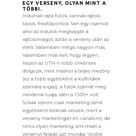
EGY VERSENY, OLYAN MINT A
TÖBBI.
Indulnak rajta futók, vannak rajtok,
távok, frissítőpontok. Van egy csarnok
ahol az indulók megkapják a
rajtcsomagot, aztán a verseny után az
ételt. Valamiben mégis nagyon más.
Valamiben más kell, hogy legyen,
hiszen az UTH-n több önkéntes
dolgozik, mint máshol a teljes mezőny
(ez a több egyébként a külföldiek
számára is igaz), a futók számát meg
mindenki tudja, idén is 1.500+ volt.
Sokak szerint csak marketing (amit
egyébként bóknak veszek, mert a
verseny marketingjét én csinálom), de
nincs olyan marketing, ami miatt a
versenyt feladó azt mondja: “jövőre