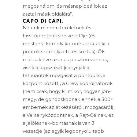
megcsinálom, és másnap beállok az
asztal másik oldalára”.
CAPO DI CAPI.
Nálunk minden területnek és
frissítőpontnak van vezetője (és
mostanra komoly kötödés alakult ki a
pontok személyzete és köztük). Ők
már sok éve azonos poszton vannak,
viszik a logisztikát (irányítják a
teherautók mozgását a pontok és a
központ között), a Crew koordinátorok
(nem csak, hogy ki, mikor, hogyan jön-
megy, de gondoskodnak ennek a 300+
embernek az étkezéséről, mozgásáról),
a Versenyközpontnak, a Rajt-Célnak, és
a jelölésnek-bontásnak is van 3
vezetője (az egyik legbonyolultabb