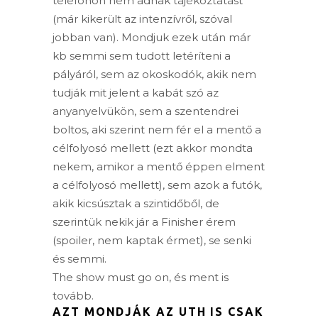
telefonon nem adnak tájékoztatást
(már kikerült az intenzívről, szóval
jobban van). Mondjuk ezek után már
kb semmi sem tudott letéríteni a
pályáról, sem az okoskodók, akik nem
tudják mit jelent a kabát szó az
anyanyelvükön, sem a szentendrei
boltos, aki szerint nem fér el a mentő a
célfolyosó mellett (ezt akkor mondta
nekem, amikor a mentő éppen elment
a célfolyosó mellett), sem azok a futók,
akik kicsúsztak a szintidőből, de
szerintük nekik jár a Finisher érem
(spoiler, nem kaptak érmet), se senki
és semmi.
The show must go on, és ment is
tovább.
AZT MONDJÁK AZ UTH IS CSAK