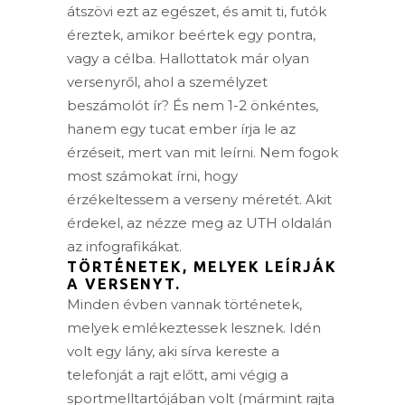
átszövi ezt az egészet, és amit ti, futók
éreztek, amikor beértek egy pontra,
vagy a célba. Hallottatok már olyan
versenyről, ahol a személyzet
beszámolót ír? És nem 1-2 önkéntes,
hanem egy tucat ember írja le az
érzéseit, mert van mit leírni. Nem fogok
most számokat írni, hogy
érzékeltessem a verseny méretét. Akit
érdekel, az nézze meg az UTH oldalán
az infografikákat.
TÖRTÉNETEK, MELYEK LEÍRJÁK
A VERSENYT.
Minden évben vannak történetek,
melyek emlékeztessek lesznek. Idén
volt egy lány, aki sírva kereste a
telefonját a rajt előtt, ami végig a
sportmelltartójában volt (mármint rajta