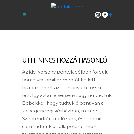
UTH, NINCS HOZZÁ HASONLÓ
Az idei verseny péntek délben fordult
komolyra, amikor mentőt kellett
hívnom, mert az édesanyám rosszul
lett. Így aztán a versenyt úgy rendeztük
Bobekkel, hogy tudtuk ő bent van a
zalaegerszegi kórházban, mi meg
Szentendrén melózunk, és semmit
sem tudtunk az állapotáról, mert