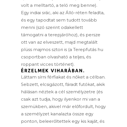
volt a melltartó, a teló meg benne).
Egy indiai srác, aki az Álló-réten feladta,
és egy tapodtat sem tudott tovább
menni (szó szerint odakellett
támogatni a terepjáróhoz), és persze
ott van az elveszett, majd megtalált
plüss majmos sztori is (a Terepfutás hu
csoportban olvasható a teljes, és
roppant vicces történet).
ÉRZELMEK VIHARÁBAN.
Láttam sírni férfiakat és nőket a célban.
Sebzett, elcsigázott, fáradt futókat, akik
hálásan néztek a cél személyzetre (és
csak azt tudja, hogy ilyenkor mi van a
szemükben, akivel már előfordult, hogy
a személyzet kanalazta össze egy
ponton, beleerőltettek egy kis kaját, és