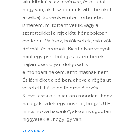
kiküldték újra az ösvényre, és a tudat
hogy van, aki hisz bennük, vitte be őket
a célba). Sok-sok ember történetét
ismerem, mi történt velük, vagy a
szeretteikkel a rajt előtti hónapokban,
években. Válások, halálesetek, esküvők,
drámák és örömök. Kicsit olyan vagyok
mint egy pszichológus, az emberek
hajlamosak olyan dolgokat is
elmondani nekem, amit másnak nem.
És látni őket a célban, ahova a rögös út
vezetett, hát elég felemelő érzés.
Szóval csak azt akartam mondani, hogy
ha úgy kezdek egy posztot, hogy “UTH,
nincs hozzá hasonló”, akkor nyugodtan
higgyétek el, hogy így van…..
2025.06.12.