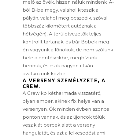
meló az övék, hiszen náluk mindenki A-
ból B-be megy, valahol kiteszik a
pályán, valahol meg beszedik, szóval
többszáz kilométert autóznak a
hétvégén). A területvezetők teljes
kontrollt tartanak, és bár Bobek meg
én vagyunk a főnökök, de nem szólunk
bele a döntéseikbe, megbízunk
bennük, és csak nagyon ritkán
avatkozunk közbe.
A VERSENY SZEMÉLYZETE, A
CREW.
A Crew kb kétharmada visszatérő,
olyan ember, akinek fix helye van a
versenyen. Ők minden évben azonos
ponton vannak, és az újoncok tőlük
veszik át percek alatt a verseny
hangulatát, és azt a lelkesedést ami