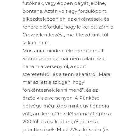
futóknak, vagy éppen pályát jelölne,
bontana. Aztán volt egy fordulópont,
elkezdtek özönleni az önkéntesek, és
rendre előfordult, hogy le kellett zárni a
Crew jelentkezést, mert kezdtünk túl
sokan lenni.
Mostanra minden félelmem elmúlt.
Szerencsére ez már nem rólam szól,
hanem a versenyről, a sport
szeretetéről, és a tenni akarásról. Mára
már az lett a szlogen, hogy
“önkéntesnek lenni menő”, és ez
érződik is a versenyen. A Pünkösdi
hétvége még több mint egy hónapra
volt, amikor a Crew létszáma átlépte a
200 főt, és csak jöttek, és jöttek a
jelentkezések. Most 275 a létszám (és