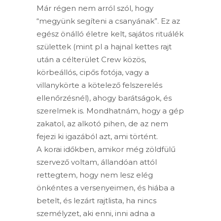
Már régen nem arról szól, hogy
“megyünk segíteni a csanyának”. Ez az
egész önálló életre kelt, sajátos rituálék
születtek (mint pl a hajnal kettes rajt
után a célterület Crew közös,
körbeállós, cipős fotója, vagy a
villanykörte a kötelező felszerelés
ellenőrzésnél), ahogy barátságok, és
szerelmek is. Mondhatnám, hogy a gép
zakatol, az alkotó pihen, de az nem
fejezi ki igazából azt, ami történt.
A korai időkben, amikor még zöldfülű
szervező voltam, állandóan attól
rettegtem, hogy nem lesz elég
önkéntes a versenyeimen, és hiába a
betelt, és lezárt rajtlista, ha nincs
személyzet, aki enni, inni adna a