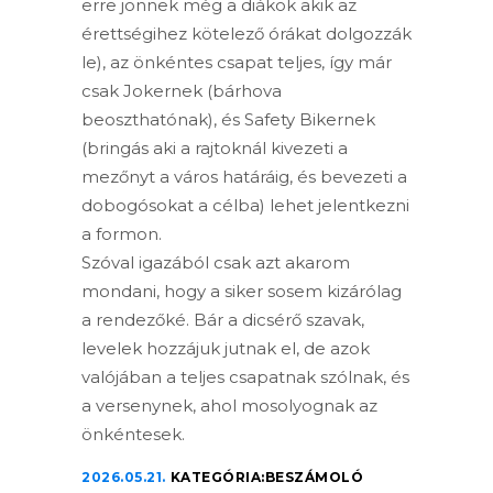
erre jönnek még a diákok akik az
érettségihez kötelező órákat dolgozzák
le), az önkéntes csapat teljes, így már
csak Jokernek (bárhova
beoszthatónak), és Safety Bikernek
(bringás aki a rajtoknál kivezeti a
mezőnyt a város határáig, és bevezeti a
dobogósokat a célba) lehet jelentkezni
a formon.
Szóval igazából csak azt akarom
mondani, hogy a siker sosem kizárólag
a rendezőké. Bár a dicsérő szavak,
levelek hozzájuk jutnak el, de azok
valójában a teljes csapatnak szólnak, és
a versenynek, ahol mosolyognak az
önkéntesek.
2026.05.21.
KATEGÓRIA:
BESZÁMOLÓ