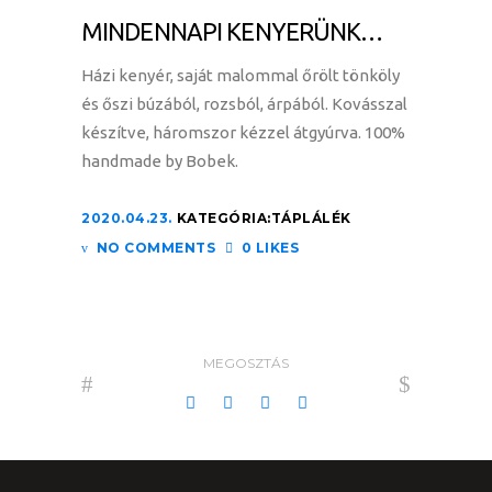
MINDENNAPI KENYERÜNK…
Házi kenyér, saját malommal őrölt tönköly
és őszi búzából, rozsból, árpából. Kovásszal
készítve, háromszor kézzel átgyúrva. 100%
handmade by Bobek.
2020.04.23.
KATEGÓRIA:
TÁPLÁLÉK
NO COMMENTS
0 LIKES
MEGOSZTÁS