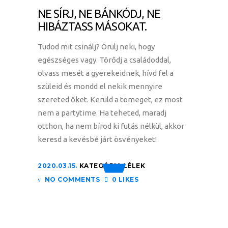
NE SÍRJ, NE BÁNKÓDJ, NE
HIBÁZTASS MÁSOKAT.
Tudod mit csinálj? Örülj neki, hogy
egészséges vagy. Törődj a családoddal,
olvass mesét a gyerekeidnek, hívd fel a
szüleid és mondd el nekik mennyire
szereted őket. Kerüld a tömeget, ez most
nem a partytime. Ha teheted, maradj
otthon, ha nem bírod ki futás nélkül, akkor
keresd a kevésbé járt ösvényeket!
2020.03.15.
KATEGÓRIA:
LÉLEK
NO COMMENTS
0 LIKES