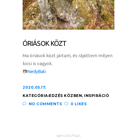
ÓRIÁSOK KÖZT
Ma óriások közt jártam, és rájöttem milyen
kicsi is vagyok.
📷
NedyBali
2020.05.17.
KATEGÓRIA:
EDZÉS KÖZBEN
,
INSPIRÁCIÓ
NO COMMENTS
0 LIKES
MEGOSZTÁS