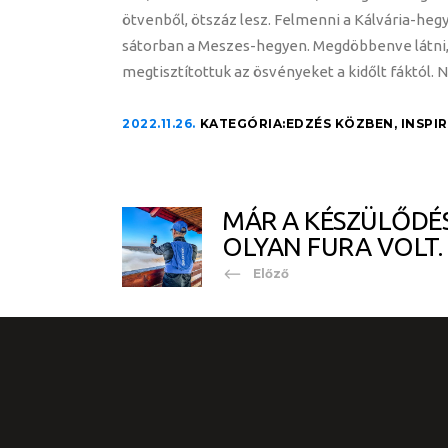
ötvenből, ötszáz lesz. Felmenni a Kálvária-hegyr
sátorban a Meszes-hegyen. Megdöbbenve látni, ah
megtisztítottuk az ösvényeket a kidőlt fáktól
2022.11.26.
KATEGÓRIA:
EDZÉS KÖZBEN
,
INSPI
MÁR A KÉSZÜLŐDÉS
OLYAN FURA VOLT.
Előző