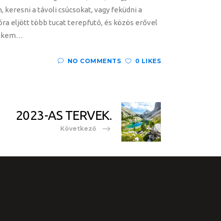
 keresni a távoli csúcsokat, vagy feküdni a
ra eljött több tucat terepfutó, és közös erővel
 nekem…
NO COMMENTS
0 LIKES
2023-AS TERVEK.
Következő