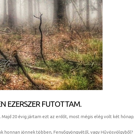
EN EZERSZER FUTOTTAM.
Majd 20 évig jártam ezt az erdőt, most mégis elég volt két hónap
nk honnan jönnek többen, Fenyőgyöngyétől, vagy Hűvösvölgyből? B