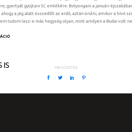
e, gyertyát gyújtani SC emlékére. Bolyongani a januári éjszakában,
ogy a jég alatt összedőlt az erdő, aztán örülni, amikor a hívó szó
. Nem tudom lesz-e más hegység olyan, mint amilyen a Budai volt
RÁCIÓ
 IS
MEGOSZTÁS