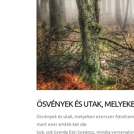
ÖSVÉNYEK ÉS UTAK, MELYEK
Ösvények és utak, melyeken ezerszer futottam. 
mert ezer emlék köt ide.
Sok, sok Szerda Esti Szeánsz, mindig versengtü