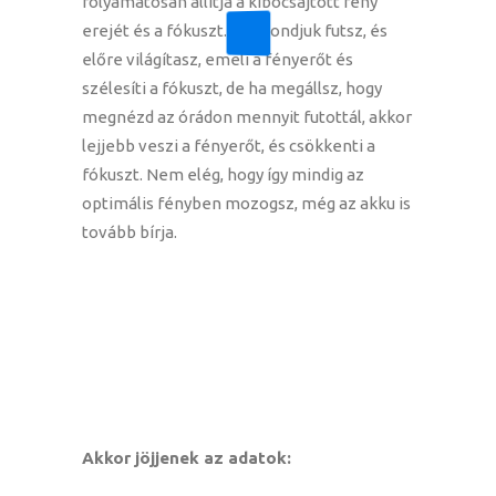
folyamatosan állítja a kibocsájtott fény
erejét és a fókuszt. Ha mondjuk futsz, és
előre világítasz, emeli a fényerőt és
szélesíti a fókuszt, de ha megállsz, hogy
megnézd az órádon mennyit futottál, akkor
lejjebb veszi a fényerőt, és csökkenti a
fókuszt. Nem elég, hogy így mindig az
optimális fényben mozogsz, még az akku is
tovább bírja.
Akkor jöjjenek az adatok: