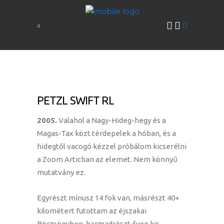
PETZL SWIFT RL
2005.
Valahol a Nagy-Hideg-hegy és a
Magas-Tax közt térdepelek a hóban, és a
hidegtől vacogó kézzel próbálom kicserélni
a Zoom Articban az elemet. Nem könnyű
mutatvány ez.
Egyrészt mínusz 14 fok van, másrészt 40+
kilométert futottam az éjszakai
Börzsönyben, harmadrészt ilyen kis