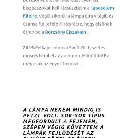
biszbaszokat kell rácsúsztatni a
laposelem
füleire
. Végül sikerül, a lámpa újra világít, és
Csanya fut lefelé Királyrétre, hogy elsőnek
érjen be a
Börzsöny Éjszakain
…
2019.
Felkapcsolom a Swift RL-t, széles
mosoly terül el az arcomon. Hűűűűűű! Ez
még csak az egyes fokozat…
A LÁMPA NEKEM MINDIG IS
PETZL
VOLT. SOK-SOK TÍPUS
MEGFORDULT A FEJEMEN,
SZÉPEN VÉGIG KÖVETTEM A
LÁMPÁK FEJLŐDÉSÉT AZ