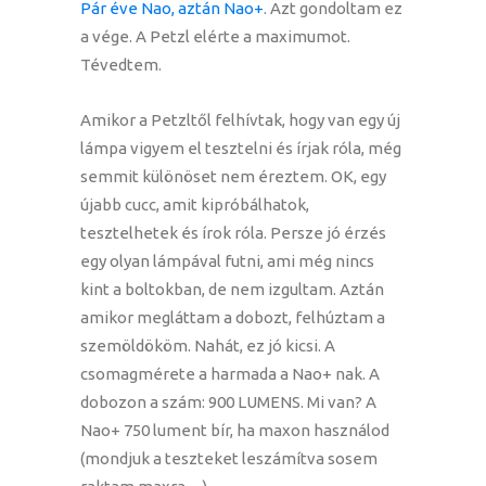
Pár éve Nao, aztán Nao+
. Azt gondoltam ez
a vége. A Petzl elérte a maximumot.
Tévedtem.
Amikor a Petzltől felhívtak, hogy van egy új
lámpa vigyem el tesztelni és írjak róla, még
semmit különöset nem éreztem. OK, egy
újabb cucc, amit kipróbálhatok,
tesztelhetek és írok róla. Persze jó érzés
egy olyan lámpával futni, ami még nincs
kint a boltokban, de nem izgultam. Aztán
amikor megláttam a dobozt, felhúztam a
szemöldököm. Nahát, ez jó kicsi. A
csomagmérete a harmada a Nao+ nak. A
dobozon a szám: 900 LUMENS. Mi van? A
Nao+ 750 lument bír, ha maxon használod
(mondjuk a teszteket leszámítva sosem