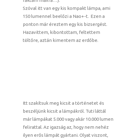
raktam maxra…).
Szóval itt van egy kis kompakt lámpa, ami
150 lumennel beelőzi a Nao+-t. Ezen a
ponton már éreztem egy kis bizsergést.
Hazavittem, kibontottam, feltettem
töltőre, aztán kimentem az erdőbe.
Itt szakítsuk meg kicsit a történetet és
beszéljünk kicsit a lámpákról. Tuti láttál
már lámpákat 5.000 vagy akár 10.000 lumen
felirattal. Az igazság az, hogy nem nehéz
ilyen erős lámpát gyártani. Olyat viszont,