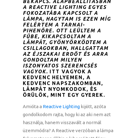
BEKAPCS. ALAPBEÁLLÍTÁSBAN
A REACTIVE LIGHTING EGYES
FOKOZATÁBA KAPCSOLT A
LÁMPA, HAGYTAM IS EZEN MÍG
FELÉRTEM A TARNAI-
PIHENŐRE. OTT LEÜLTEM A
FŰBE, KIKAPCSOLTAM A
LÁMPÁT, GYÖNYÖRKÖDTEM A
CSILLAGOKBAN, HALLGATTAM
AZ ÉJSZAKAI ERDŐT ÉS ARRA
GONDOLTAM MILYEN
ISZONYATOS SZERENCSÉS
VAGYOK.
ITT VAGYOK A
KEDVENC HELYEMEN, A
KEDVENC NAPSZAKOMBAN,
LÁMPÁT NYOMKODOK, ÉS
ÖRÜLÖK, MINT EGY GYEREK.
Amióta a
Reactive Lighting
kijött, azóta
gondolkodom rajta, hogy ki az aki nem azt
használja, hanem visszavált a normál
üzemmódra? A Reactive verzóban a lámpa