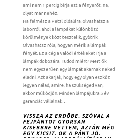
ami nem 1 percig bírja ezt a fényerőt, na,
olyat már nehéz.
Ha felmész a Petzl oldalára, olvashatsz a
laborról, ahol a lámpákat különböző
körülmények közt tesztelik, gyötrik.
Olvashatsz róla, hogyan mérik a lámpák
fényét. Ez a cég a valódi értékeket írja a
lámpák dobozára. Tudod miért? Mert ők
nem egyszerűen egy lámpát akarnak neked
eladni. Azt akarják, hogy egy olyan eszköz
legyen nálad, amire, ha szükséged van,
akkor működjön. Minden lámpájukra 5 év
garanciát vállalnak…
VISSZA AZ ERDŐBE. SZÓVAL A
FEJPÁNTOT GYORSAN
KISEBBRE VETTEM, AZTÁN MÉG
EGY KICSIT. OK A PÁNT JÓ.