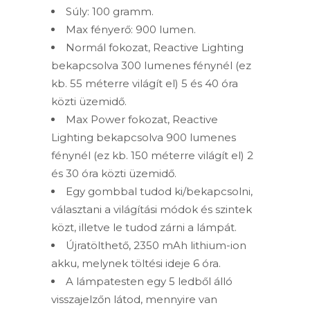
Súly: 100 gramm.
Max fényerő: 900 lumen.
Normál fokozat, Reactive Lighting
bekapcsolva 300 lumenes fénynél (ez
kb. 55 méterre világít el) 5 és 40 óra
közti üzemidő.
Max Power fokozat, Reactive
Lighting bekapcsolva 900 lumenes
fénynél (ez kb. 150 méterre világít el) 2
és 30 óra közti üzemidő.
Egy gombbal tudod ki/bekapcsolni,
választani a világítási módok és szintek
közt, illetve le tudod zárni a lámpát.
Újratölthető, 2350 mAh lithium-ion
akku, melynek töltési ideje 6 óra.
A lámpatesten egy 5 ledből álló
visszajelzőn látod, mennyire van