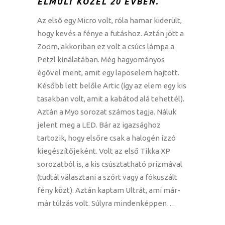
ELMÚLT KÖZEL 20 ÉVBEN.
Az első egy Micro volt, róla hamar kiderült,
hogy kevés a fénye a futáshoz. Aztán jött a
Zoom, akkoriban ez volt a csúcs lámpa a
Petzl kínálatában. Még hagyományos
égővel ment, amit egy laposelem hajtott.
Később lett belőle Artic (így az elem egy kis
tasakban volt, amit a kabátod alá tehettél).
Aztán a Myo sorozat számos tagja. Náluk
jelent meg a LED. Bár az igazsághoz
tartozik, hogy elsőre csak a halogén izzó
kiegészítőjeként. Volt az első Tikka XP
sorozatból is, a kis csúsztatható prizmával
(tudtál választani a szórt vagy a fókuszált
fény közt). Aztán kaptam Ultrát, ami már-
már túlzás volt. Súlyra mindenképpen…