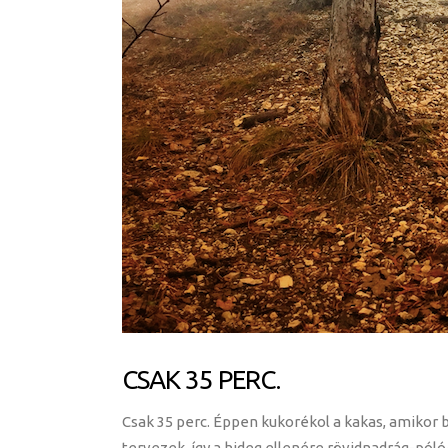
CSAK 35 PERC.
Csak 35 perc. Éppen kukorékol a kakas, amikor b
tervezek, így a hideg ellenére rövidnadrág-póló