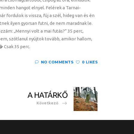
 minden hangot elnyel. Felérek a Tarnai-
fordulok is vissza, fúj a szél, hideg van és én
nek ilyen gyorsan futni, de nem maradnak le.
ozzám: „Mennyi volt a mai futás?” 35 perc,
em, szótlanul nyújtok tovább, amikor hallom,
� Csak 35 perc.
NO COMMENTS
0 LIKES
A HATÁRKŐ
Következő