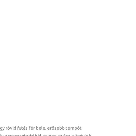
egy rövid futás fér bele, erősebb tempót
i a csomagtartóból, csipog az óra, elindulok.