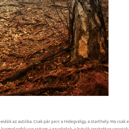
eülök az autóba. Csak pár perc a Hidegvölgy, a starthely. Ma csak 
-karmelegítő van rajtam. Leparkolok, a kutyák izgatottan ugranak k