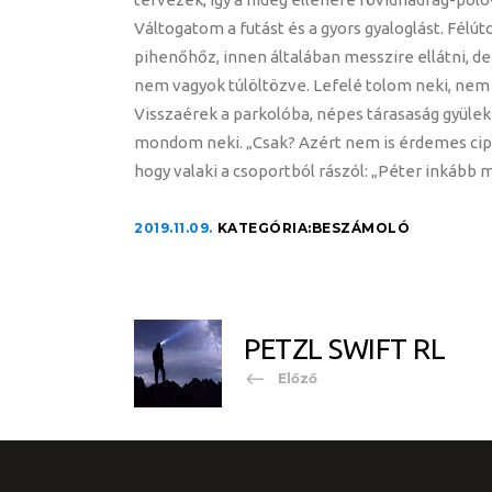
Váltogatom a futást és a gyors gyaloglást. Félút
pihenőhőz, innen általában messzire ellátni, de 
nem vagyok túlöltözve. Lefelé tolom neki, nem
Visszaérek a parkolóba, népes tárasaság gyüleke
mondom neki. „Csak? Azért nem is érdemes cipő
hogy valaki a csoportból rászól: „Péter inkább 
2019.11.09.
KATEGÓRIA:
BESZÁMOLÓ
PETZL SWIFT RL
Előző