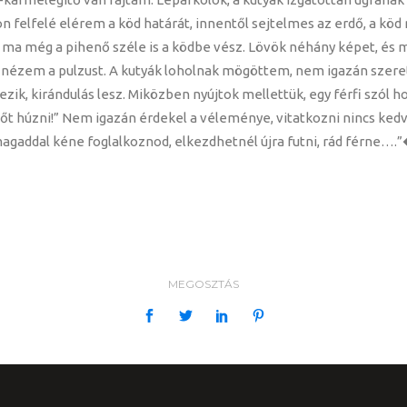
on felfelé elérem a köd határát, innentől sejtelmes az erdő, a köd
ma még a pihenő széle is a ködbe vész. Lövök néhány képet, és már 
 nézem a pulzust. A kutyák loholnak mögöttem, nem igazán szeret
zik, kirándulás lesz. Miközben nyújtok mellettük, egy férfi szól h
t húzni!” Nem igazán érdekel a véleménye, vitatkozni nincs kedv
magaddal kéne foglalkoznod, elkezdhetnél újra futni, rád férne….”
MEGOSZTÁS