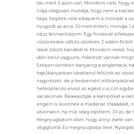
táv, mert ő azon van. Mondom neki, hogy ne
órája világosan mutatja, hogy nem a track
távja. Segítek neki elkaparni a mobilját a 
nyugodt az arca. Jönnek értem, mondja. Lass
nézz fel,mantrázom. Egy forrásnál lefekszem
vízszintesbe vált,és utolérek 3 vidám fick
rakat zászló kandikál ki. Mondom nekik, 
időn belül vagyunk, másrészt vannak mögö
Szépen szintben kanyarog a singletrack, ha
hajtűkanyarban váratlanul feltűnik az utols
nagyrészét, de a kedvemért előbányásznak n
helikopter,és elviszi az egész cuccot egybe
vacakolnak. Beakasztják a kampókat a rakl
engem is levisznek a madárral. Háááááát,
útvonalon, ha már idáig eljöttem. Jó-jó, de
Megnyugtatom őket, hogy annyi zselé van 
végigtolná. Ez megnyugtatja őket. Nyargalo