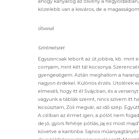
ahogy kanyarog az ösvény a hegyoldalban,é
közelebb van a kisváros, de a magasságomból
Útvonal
Szintmetszet
Egyszercsak leborít az út jobbra, kb. mint 
comjaim, mint két tál kocsonya. Szerencsé
gyengeségem. Aztán meghallom a harangok
nagyon érdekel. Különös érzés. Utolérek egy
elmeséli, hogy itt él Svájcban, és a versen
vagyunk a táblák szerint, nincs szívem itt 
kicsúsztam, Zoli megvár, az idő szép. Egy
A célban az érmet igen, a pólót nem fogado
de jó, gyors fehérje pótlás, jaj ez most majd
követve a kantinba. Sajnos műanyagtányérba a