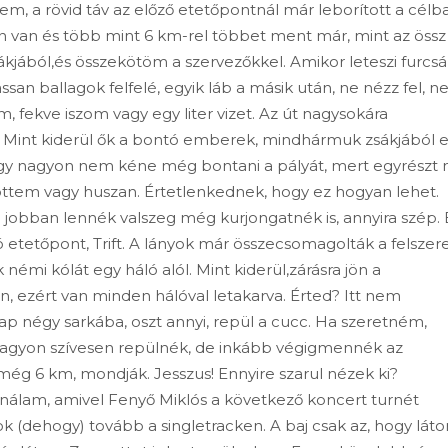
m, a rövid táv az előző etetőpontnál már leborított a célba
en van és több mint 6 km-rel többet ment már, mint az össz
zsákjából,és összekötöm a szervezőkkel. Amikor leteszi furcs
an ballagok felfelé, egyik láb a másik után, ne nézz fel, n
, fekve iszom vagy egy liter vizet. Az út nagysokára
ót. Mint kiderül ők a bontó emberek, mindhármuk zsákjából 
hogy nagyon nem kéne még bontani a pályát, mert egyrészt
ttem vagy huszan. Értetlenkednek, hogy ez hogyan lehet.
 jobban lennék valszeg még kurjongatnék is, annyira szép.
ó etetőpont, Trift. A lányok már összecsomagolták a felszer
émi kólát egy háló alól. Mint kiderül,zárásra jön a
n, ezért van minden hálóval letakarva. Érted? Itt nem
ap négy sarkába, oszt annyi, repül a cucc. Ha szeretném,
 nagyon szívesen repülnék, de inkább végigmennék az
 még 6 km, mondják. Jesszus! Ennyire szarul nézek ki?
nálam, amivel Fenyő Miklós a következő koncert turnét
k (dehogy) tovább a singletracken. A baj csak az, hogy lát