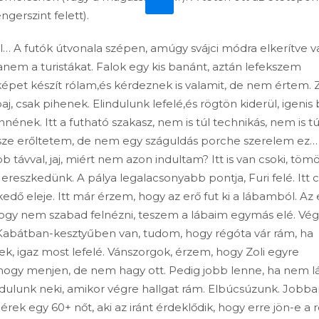
gerszint felett).
tal… A futók útvonala szépen, amúgy svájci módra elkerítve v
nem a turistákat. Falok egy kis banánt, aztán lefekszem
képet készít rólam,és kérdeznek is valamit, de nem értem. Z
 csak pihenek. Elindulunk lefelé,és rögtön kiderül, igenis 
nének. Itt a futható szakasz, nem is túl technikás, nem is tú
sze erőltetem, de nem egy száguldás porche szerelem ez…
 távval, jaj, miért nem azon indultam? Itt is van csoki, tö
 ereszkedünk. A pálya legalacsonyabb pontja, Furi felé. Itt 
dő eleje. Itt már érzem, hogy az erő fut ki a lábamból. Az 
hogy nem szabad felnézni, teszem a lábaim egymás elé. Vég
. Kabátban-kesztyűben van, tudom, hogy régóta vár rám, ha
k, igaz most lefelé. Vánszorgok, érzem, hogy Zoli egyre
ogy menjen, de nem hagy ott. Pedig jobb lenne, ha nem l
ulunk neki, amikor végre hallgat rám. Elbúcsúzunk. Jobban
olérek egy 60+ nőt, aki az iránt érdeklődik, hogy erre jön-e a 