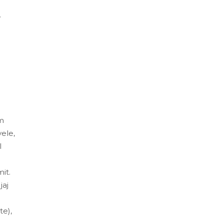
.
m
vele,
l
it.
jaj
te),