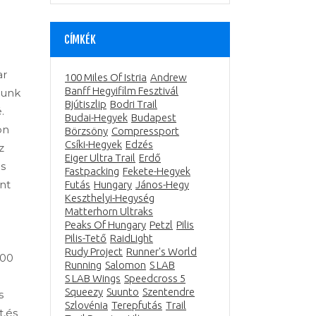
CÍMKÉK
ar
100 Miles Of Istria
Andrew
Banff Hegyifilm Fesztivál
gunk
Bjútiszlip
Bodri Trail
.
Budai-Hegyek
Budapest
on
Börzsöny
Compressport
Csíki-Hegyek
Edzés
z
Eiger Ultra Trail
Erdő
is
Fastpacking
Fekete-Hegyek
nt
Futás
Hungary
János-Hegy
Keszthelyi-Hegység
Matterhorn Ultraks
Peaks Of Hungary
Petzl
Pilis
Pilis-Tető
RaidLight
Rudy Project
Runner's World
000
Running
Salomon
S LAB
S LAB Wings
Speedcross 5
Squeezy
Suunto
Szentendre
s
Szlovénia
Terepfutás
Trail
t,és