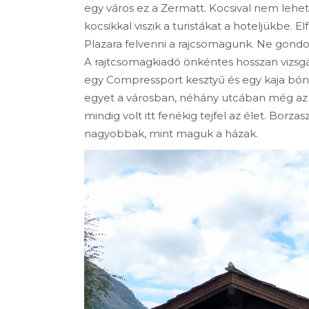
egy város ez a Zermatt. Kocsival nem lehet 
kocsikkal viszik a turistákat a hoteljükbe. 
Plazara felvenni a rajcsomagunk. Ne gondolj
A rajtcsomagkiadó önkéntes hosszan vizsg
egy Compressport kesztyű és egy kaja bón 
egyet a városban, néhány utcában még az 
mindig volt itt fenékig tejfel az élet. Borza
nagyobbak, mint maguk a házak.