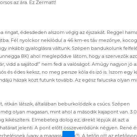
orsos az ára. Ez Zermatt!
ba ringat, édesdeden alszom végig az éjszakát. Reggel ham
ajtba. Fél nyolckor nekilódul a 46 km-es táv mezőnye, koco
ogy inkább gyaloglásra váltunk. Szépen bandukolunk felfelé
 (Sunnegga 8K) ahol meglepődve látom, hogy a szervezők az
, vidd a sajátod!” nem fedi a valóságot. Amúgy nagyon jó a
 sós és édes keksz, no meg persze kóla és izó is. Iszom egy k
ndájú házak közt futunk tovább. Az egész falucska olyan mi
 ritkán látszik, általában beburkolódzik a csúcs. Szépen
még olyan magasan, mint ahol a második kajapont van. 3.
 kikészíteni. Elmebeteg dolog ez, direkt lépjük át azt a
atárait jelenti. A pont előtt összeverődünk négyen. René é
rhelésnek (vagy a magasságnak?). A tetőn ott az etetőpon