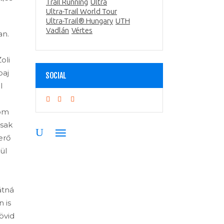
Trail Running
Ultra
Ultra-Trail World Tour
Ultra-Trail® Hungary
UTH
Vadlán
Vértes
an.
oli
baj
SOCIAL
l
möm
csak
erő
ül
átná
 is
rövid