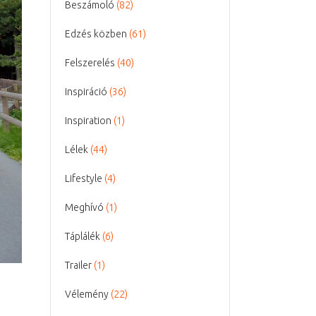
Beszámoló
(82)
Edzés közben
(61)
Felszerelés
(40)
Inspiráció
(36)
Inspiration
(1)
Lélek
(44)
Lifestyle
(4)
Meghívó
(1)
Táplálék
(6)
Trailer
(1)
Vélemény
(22)