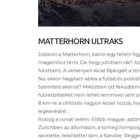
MATTERHORN ULTRAKS
Jobbról a Matterhorn, balról egy tehén f
magamhoz térni. De hogy jutottam ide? Az e
futottam). A versenyen kicsit fájdogált a t
Na, ekkor hagytam abba a futást,és próbált
Szerinted sikerült? Miközben ott feküdtem 
futóedzéseket nem lehet semmivel sem pót
8 km-re a céltól,és nagyon közel hozzá, ho
legkevésbé…
Robog a vonat velem. Előbb magyar, aztán os
Zürichben az állomáson, a tömeg hömpöly
racelette, tekintettel rám, a fűevőre. Reg