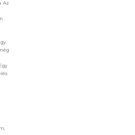
. Az
án
e
egy
 még
 Egy
elés
om,