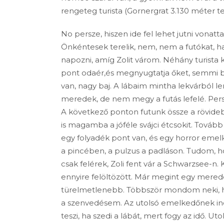
rengeteg turista (Gornergrat 3.130 méter ten
No persze, hiszen ide fel lehet jutni vonat
Önkéntesek terelik, nem, nem a futókat, ha
napozni, amíg Zolit várom. Néhány turista 
pont odaér,és megnyugtatja őket, semmi baj,
van, nagy baj. A lábaim mintha lekvárból len
meredek, de nem megy a futás lefelé. Per
A következő ponton futunk össze a rövidebb
is magamba a jóféle svájci étcsokit. Tovább
egy folyadék pont van, és egy horror emelke
a pincében, a pulzus a padláson. Tudom, 
csak felérek, Zoli fent vár a Schwarzsee-n
ennyire felöltözött. Már megint egy merede
türelmetlenebb. Többször mondom neki, h
a szenvedésem. Az utolsó emelkedőnek ind
teszi, ha szedi a lábát, mert fogy az idő. Ut