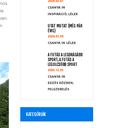
2026.02.07.
omos
CSANYA
ra
INSPIRÁCIÓ
,
LÉLEK
van.
n
UTAT MUTAT (MÉG PÁR
ÉVIG)
2026.01.29.
CSANYA
LÉLEK
A FUTÁS A LEGDRÁGÁBB
SPORT, A FUTÁS A
LEGOLCSÓBB SPORT
2025.12.23.
CSANYA
EDZÉS KÖZBEN
,
FELSZERELÉS
KATEGÓRIÁK