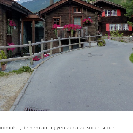
 bónunkat, de nem ám ingyen van a vacsora. Csupán