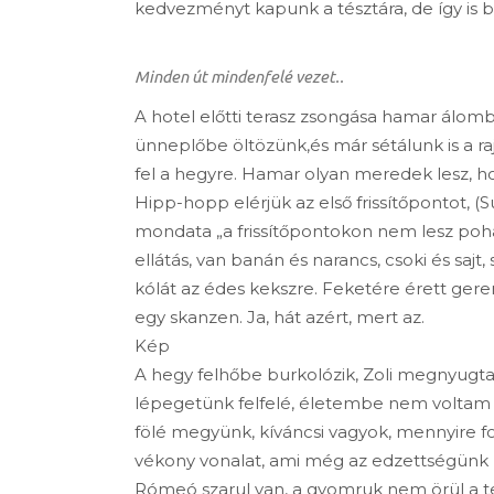
kedvezményt kapunk a tésztára, de így is b
Minden út mindenfelé vezet..
A hotel előtti terasz zsongása hamar álom
ünneplőbe öltözünk,és már sétálunk is a r
fel a hegyre. Hamar olyan meredek lesz, h
Hipp-hopp elérjük az első frissítőpontot,
mondata „a frissítőpontokon nem lesz pohár
ellátás, van banán és narancs, csoki és sajt,
kólát az édes kekszre. Feketére érett gere
egy skanzen. Ja, hát azért, mert az.
Kép
A hegy felhőbe burkolózik, Zoli megnyugtat,
lépegetünk felfelé, életembe nem voltam 
fölé megyünk, kíváncsi vagyok, mennyire fog
vékony vonalat, ami még az edzettségünk h
Rómeó szarul van, a gyomruk nem örül a te