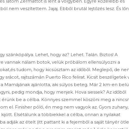
s látom Zermattot is lent a völgyben. Egyre közelebb és
 nem veszítettem. Jajaj. Ebből brutál lejtőzés lesz. És lőn
egy szánkópálya. Lehet, hogy az? Lehet. Talán. Biztos! A
re vannak nálam botok, velük próbálom ellensúlyozni a
at,és tudom, hogy kicsúsztam az időből. Meglepő, de ne
 srácot, rajtszámán Puerto Rico felirat. Kicsit beszélgetek 
yt a Mamájának ajánlotta, aki súlyos beteg. Már 2 km-en belü
hagyni, pedig mondja, hogy menjek. Hova siessek? Az időből
ütt érünk be a célba. Könnyes szemmel köszöni meg a nincsm
m el. Finisher póló, én meg nem vagyok az. Gyors zuhany, 
’ kijött. Elsétálunk a többiekkel a célba, onnan a nyilakat
dják az ételt (itt pattant ki a fejemből a saját tányér ötle