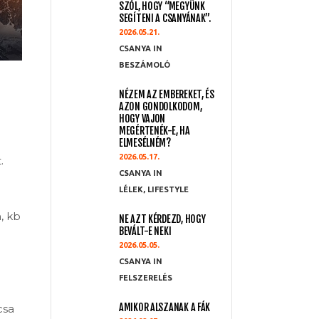
SZÓL, HOGY “MEGYÜNK
SEGÍTENI A CSANYÁNAK”.
2026.05.21.
CSANYA
BESZÁMOLÓ
NÉZEM AZ EMBEREKET, ÉS
AZON GONDOLKODOM,
HOGY VAJON
MEGÉRTENÉK-E, HA
ELMESÉLNÉM?
2026.05.17.
.
CSANYA
LÉLEK
,
LIFESTYLE
, kb
NE AZT KÉRDEZD, HOGY
BEVÁLT-E NEKI
2026.05.05.
CSANYA
FELSZERELÉS
AMIKOR ALSZANAK A FÁK
csa