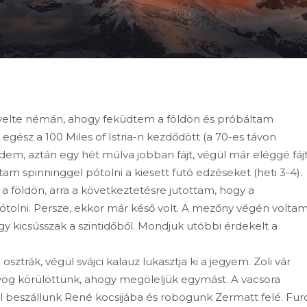
igyelte némán, ahogy feküdtem a földön és próbáltam
gész a 100 Miles of Istria-n kezdődött (a 70-es távon
érdem, aztán egy hét múlva jobban fájt, végül már eléggé fájt
am spinninggel pótolni a kiesett futó edzéseket (heti 3-4).
a földön, arra a következtetésre jutottam, hogy a
olni. Persze, ekkor már késő volt. A mezőny végén voltam
gy kicsússzak a szintidőből. Mondjuk utóbbi érdekelt a
ztrák, végül svájci kalauz lukasztja ki a jegyem. Zoli vár
ög körülöttünk, ahogy megöleljük egymást. A vacsora
gel beszállunk René kocsijába és robogunk Zermatt felé. Fur