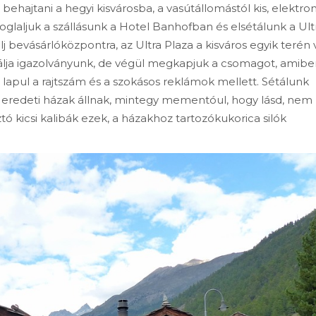
behajtani a hegyi kisvárosba, a vasútállomástól kis, elektr
Elfoglaljuk a szállásunk a Hotel Banhofban és elsétálunk a Ult
 bevásárlóközpontra, az Ultra Plaza a kisváros egyik terén 
álja igazolványunk, de végül megkapjuk a csomagot, amibe
lapul a rajtszám és a szokásos reklámok mellett. Sétálunk
eredeti házak állnak, mintegy mementóul, hogy lásd, nem
sztó kicsi kalibák ezek, a házakhoz tartozókukorica silók