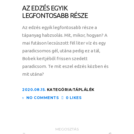
AZ EDZÉS EGYIK
LEGFONTOSABB RÉSZE
Az edzés egyik legfontosabb része a
tápanyag habzsolás. Mit, mikor, hogyan? A
mai futáson lecsúszott fél liter víz és egy
paradicsomos gél, utána pedig ez a tál,
Bobek kertjéből frissen szedett
paradicsom. Te mit eszel edzés közben és
mit utána?
2020.08.15.
KATEGÓRIA:
TÁPLÁLÉK
NO COMMENTS
0 LIKES
MEGOSZTÁS