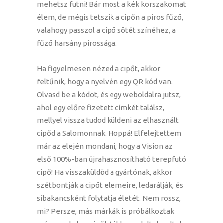
mehetsz futni! Bár most a kék korszakomat
élem, de mégis tetszik a cipőn a piros fűző,
valahogy passzol a cipő sötét színéhez, a
fűző harsány pirossága.
Ha figyelmesen nézed a cipőt, akkor
feltűnik, hogy a nyelvén egy QR kód van.
Olvasd be a kódot, és egy weboldalra jutsz,
ahol egy előre fizetett címkét találsz,
mellyel vissza tudod küldeni az elhasznált
cipőd a Salomonnak. Hoppá! Elfelejtettem
már az elején mondani, hogy a Vision az
első 100%-ban újrahasznosítható terepfutó
cipő! Ha visszaküldöd a gyártónak, akkor
szétbontják a cipőt elemeire, ledarálják, és
síbakancsként folytatja életét. Nem rossz,
mi? Persze, más márkák is próbálkoztak