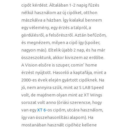
cipőt kérdést. Általában 1-2 napig fűzés
nélkül használom az új cipőket, otthon
mászkálva a házban. Így kialakul bennem
egy vélemény, egy érzés a talpról, a
gördülésről, a felsőrészről. Aztán befűzőm,
és megnézem, milyen a cipő így (spoiler,
nagyon más). Eltelik újabb 2 nap, és ha már
összeszoktunk, akkor kiviszem az erdőbe.
A Vision elsőre is szuper, comin’ home
érzést nyújtott. Hasonló a kaptafája, mint a
2000-es évek elején gyártott cipőknek. Na
jó, nem annyira szűk, mint az S LAB Speed
volt, de majdnem olyan mint az XT Wings
sorozat volt anno (óriási szerencse, hogy
van egy
XT 6-
os cipőm, utcára használom,
így van összehasonlítási alapom). Ha
mostanában használt cipőhöz kellene