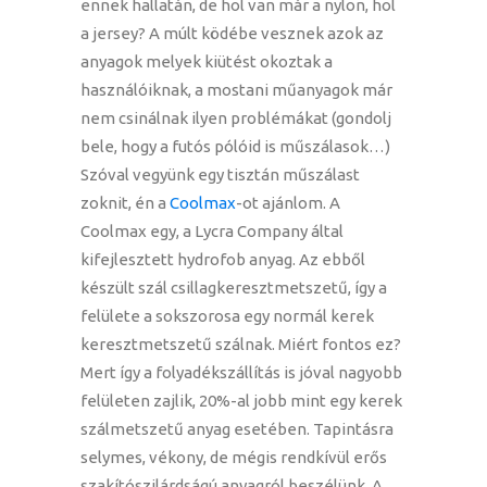
ennek hallatán, de hol van már a nylon, hol
a jersey? A múlt ködébe vesznek azok az
anyagok melyek kiütést okoztak a
használóiknak, a mostani műanyagok már
nem csinálnak ilyen problémákat (gondolj
bele, hogy a futós pólóid is műszálasok…)
Szóval vegyünk egy tisztán műszálast
zoknit, én a
Coolmax
-ot ajánlom. A
Coolmax egy, a Lycra Company által
kifejlesztett hydrofob anyag. Az ebből
készült szál csillagkeresztmetszetű, így a
felülete a sokszorosa egy normál kerek
keresztmetszetű szálnak. Miért fontos ez?
Mert így a folyadékszállítás is jóval nagyobb
felületen zajlik, 20%-al jobb mint egy kerek
szálmetszetű anyag esetében. Tapintásra
selymes, vékony, de mégis rendkívül erős
szakítószilárdságú anyagról beszélünk. A