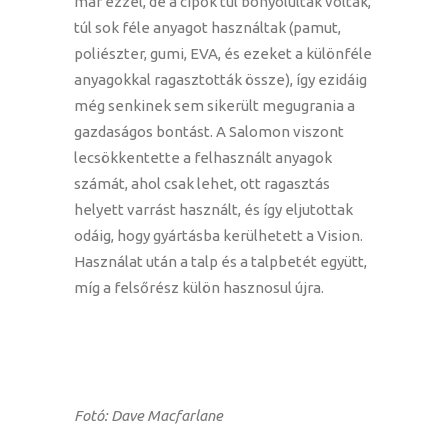
már ezzel, de a cipők túl bonyolultak voltak,
túl sok féle anyagot használtak (pamut,
poliészter, gumi, EVA, és ezeket a különféle
anyagokkal ragasztották össze), így ezidáig
még senkinek sem sikerült megugrania a
gazdaságos bontást. A Salomon viszont
lecsökkentette a felhasznált anyagok
számát, ahol csak lehet, ott ragasztás
helyett varrást használt, és így eljutottak
odáig, hogy gyártásba kerülhetett a Vision.
Használat után a talp és a talpbetét együtt,
míg a felsőrész külön hasznosul újra.
Fotó: Dave Macfarlane