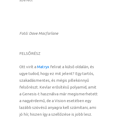
Fotó: Dave Macfarlane
FELSŐRÉSZ
Ott virít a
Matryx
felirat a külső oldalán, és
ugye tudod, hogy ez mit jelent? Egy tartós,
szakadásmentes, és mégis pillekönnyű
felsőrészt. Kevlar erősítésű polyamid, amit
a Genesis-t használva már megismerhetett
a nagyérdemű, de a Vision esetében egy
lazább szövésű anyagra kell számítani, ami
jó hír, hiszen így a szellőzése is jobb lesz.