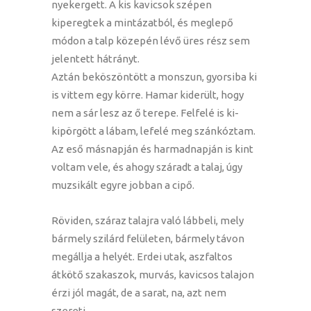
nyekergett. A kis kavicsok szépen
kiperegtek a mintázatból, és meglepő
módon a talp közepén lévő üres rész sem
jelentett hátrányt.
Aztán beköszöntött a monszun, gyorsiba ki
is vittem egy körre. Hamar kiderült, hogy
nem a sár lesz az ő terepe. Felfelé is ki-
kipörgött a lábam, lefelé meg szánkóztam.
Az eső másnapján és harmadnapján is kint
voltam vele, és ahogy száradt a talaj, úgy
muzsikált egyre jobban a cipő.
Röviden, száraz talajra való lábbeli, mely
bármely szilárd felületen, bármely távon
megállja a helyét. Erdei utak, aszfaltos
átkötő szakaszok, murvás, kavicsos talajon
érzi jól magát, de a sarat, na, azt nem
szereti.