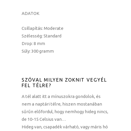
ADATOK
Csillapítás: Moderate
Szélesség: Standard
Drop: 8 mm
Súly: 300 gramm
SZÓVAL MILYEN ZOKNIT VEGYÉL
FEL TÉLRE?
A tél alatt itt a mínuszokra gondolok, és
nem a naptári télre, hiszen mostanában
sűrűn előfordul, hogy nemhogy hideg nincs,
de 10-15 Celsius van…
Hideg van, csapadék várható, vagy máris hó