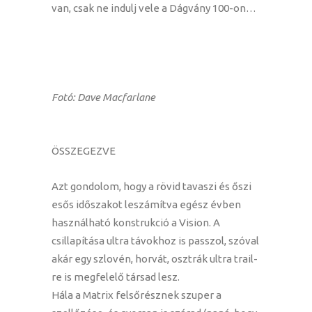
van, csak ne indulj vele a Dágvány 100-on…
Fotó: Dave Macfarlane
ÖSSZEGEZVE
Azt gondolom, hogy a rövid tavaszi és őszi
esős időszakot leszámítva egész évben
használható konstrukció a Vision. A
csillapítása ultra távokhoz is passzol, szóval
akár egy szlovén, horvát, osztrák ultra trail-
re is megfelelő társad lesz.
Hála a Matrix felsőrésznek szuper a