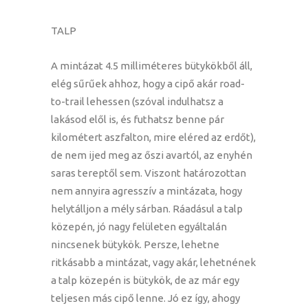
TALP
A mintázat 4.5 milliméteres bütykökből áll,
elég sűrűek ahhoz, hogy a cipő akár road-
to-trail lehessen (szóval indulhatsz a
lakásod elől is, és futhatsz benne pár
kilométert aszfalton, mire eléred az erdőt),
de nem ijed meg az őszi avartól, az enyhén
saras tereptől sem. Viszont határozottan
nem annyira agresszív a mintázata, hogy
helytálljon a mély sárban. Ráadásul a talp
közepén, jó nagy felületen egyáltalán
nincsenek bütykök. Persze, lehetne
ritkásabb a mintázat, vagy akár, lehetnének
a talp közepén is bütykök, de az már egy
teljesen más cipő lenne. Jó ez így, ahogy