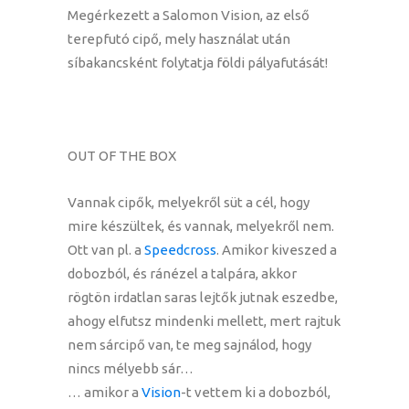
Megérkezett a Salomon Vision, az első
terepfutó cipő, mely használat után
síbakancsként folytatja földi pályafutását!
OUT OF THE BOX
Vannak cipők, melyekről süt a cél, hogy
mire készültek, és vannak, melyekről nem.
Ott van pl. a
Speedcross
. Amikor kiveszed a
dobozból, és ránézel a talpára, akkor
rögtön irdatlan saras lejtők jutnak eszedbe,
ahogy elfutsz mindenki mellett, mert rajtuk
nem sárcipő van, te meg sajnálod, hogy
nincs mélyebb sár…
… amikor a
Vision
-t vettem ki a dobozból,