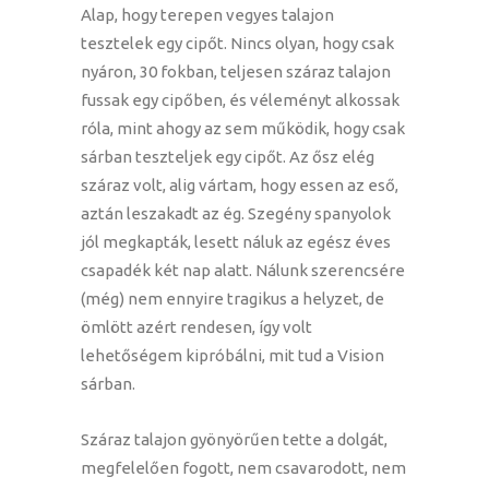
Alap, hogy terepen vegyes talajon
tesztelek egy cipőt. Nincs olyan, hogy csak
nyáron, 30 fokban, teljesen száraz talajon
fussak egy cipőben, és véleményt alkossak
róla, mint ahogy az sem működik, hogy csak
sárban teszteljek egy cipőt. Az ősz elég
száraz volt, alig vártam, hogy essen az eső,
aztán leszakadt az ég. Szegény spanyolok
jól megkapták, lesett náluk az egész éves
csapadék két nap alatt. Nálunk szerencsére
(még) nem ennyire tragikus a helyzet, de
ömlött azért rendesen, így volt
lehetőségem kipróbálni, mit tud a Vision
sárban.
Száraz talajon gyönyörűen tette a dolgát,
megfelelően fogott, nem csavarodott, nem