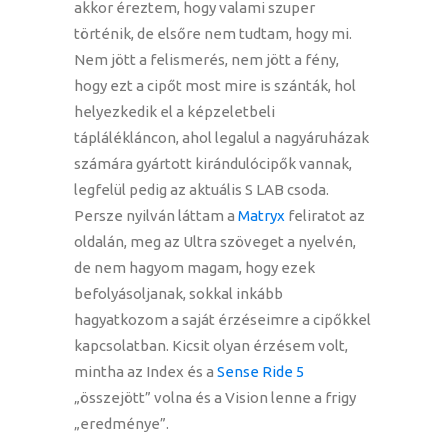
akkor éreztem, hogy valami szuper
történik, de elsőre nem tudtam, hogy mi.
Nem jött a felismerés, nem jött a fény,
hogy ezt a cipőt most mire is szánták, hol
helyezkedik el a képzeletbeli
táplálékláncon, ahol legalul a nagyáruházak
számára gyártott kirándulócipők vannak,
legfelül pedig az aktuális S LAB csoda.
Persze nyilván láttam a
Matryx
feliratot az
oldalán, meg az Ultra szöveget a nyelvén,
de nem hagyom magam, hogy ezek
befolyásoljanak, sokkal inkább
hagyatkozom a saját érzéseimre a cipőkkel
kapcsolatban. Kicsit olyan érzésem volt,
mintha az Index és a
Sense Ride 5
„összejött” volna és a Vision lenne a frigy
„eredménye”.