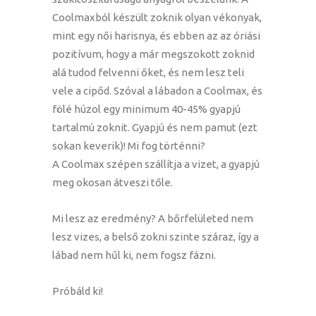
Coolmaxból készült zoknik olyan vékonyak,
mint egy női harisnya, és ebben az az óriási
pozitívum, hogy a már megszokott zoknid
alá tudod felvenni őket, és nem lesz teli
vele a cipőd. Szóval a lábadon a Coolmax, és
fölé húzol egy minimum 40-45% gyapjú
tartalmú zoknit. Gyapjú és nem pamut (ezt
sokan keverik)! Mi fog történni?
A Coolmax szépen szállítja a vizet, a gyapjú
meg okosan átveszi tőle.
Mi lesz az eredmény? A bőrfelületed nem
lesz vizes, a belső zokni szinte száraz, így a
lábad nem hűl ki, nem fogsz fázni.
Próbáld ki!