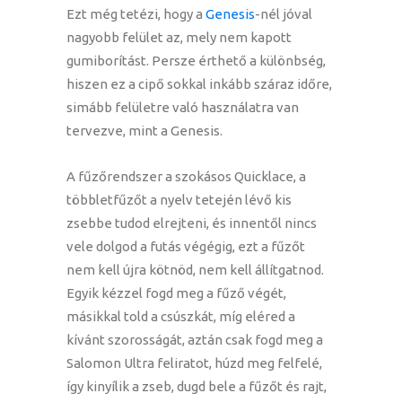
Ezt még tetézi, hogy a
Genesis
-nél jóval
nagyobb felület az, mely nem kapott
gumiborítást. Persze érthető a különbség,
hiszen ez a cipő sokkal inkább száraz időre,
simább felületre való használatra van
tervezve, mint a Genesis.
A fűzőrendszer a szokásos Quicklace, a
többletfűzőt a nyelv tetején lévő kis
zsebbe tudod elrejteni, és innentől nincs
vele dolgod a futás végégig, ezt a fűzőt
nem kell újra kötnöd, nem kell állítgatnod.
Egyik kézzel fogd meg a fűző végét,
másikkal told a csúszkát, míg eléred a
kívánt szorosságát, aztán csak fogd meg a
Salomon Ultra feliratot, húzd meg felfelé,
így kinyílik a zseb, dugd bele a fűzőt és rajt,