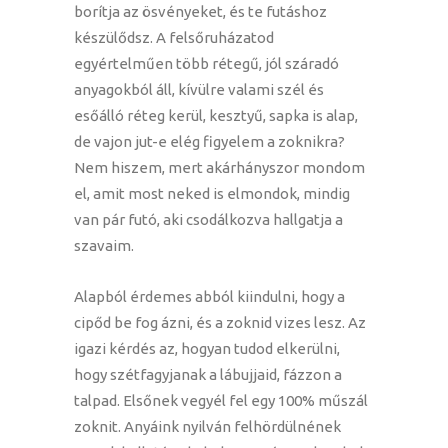
borítja az ösvényeket, és te futáshoz
készülődsz. A felsőruházatod
egyértelműen több rétegű, jól száradó
anyagokból áll, kívülre valami szél és
esőálló réteg kerül, kesztyű, sapka is alap,
de vajon jut-e elég figyelem a zoknikra?
Nem hiszem, mert akárhányszor mondom
el, amit most neked is elmondok, mindig
van pár futó, aki csodálkozva hallgatja a
szavaim.
Alapból érdemes abból kiindulni, hogy a
cipőd be fog ázni, és a zoknid vizes lesz. Az
igazi kérdés az, hogyan tudod elkerülni,
hogy szétfagyjanak a lábujjaid, fázzon a
talpad. Elsőnek vegyél fel egy 100% műszál
zoknit. Anyáink nyilván felhördülnének