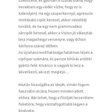
szellőzése, és gyorsan is szárad (naná, hogy
beraktam egy vödör vízbe, hogy ez is
kiderüljön). Ha egy szuperkönnyű, agresszív
mintázatú cipőt keresel, akkor nézelődj
tovább, de ha egy nem grammvadász
sárcipőt keresel, akkor a Vision jó választás
lesz magashegyi versenyre, vagy itthon
bárhova száraz időben.
Az újrahasznosíthatósága hatalmas lépés a
cipőipar számára, és persze kihívás a többi
gyártó felé. Kíváncsi is vagyok ki lesz a
következő, aki ezt meglépi…
Miután kiszolgálta az idejét, simán fogom
használni utcára, hiszen minden adott
ehhez. Bár lehet, hogy a fűzőjét lecserélem
feketére, hogy visszafogottabb legyen a
kinézete.