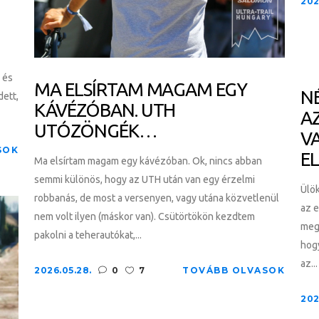
202
 és
MA ELSÍRTAM MAGAM EGY
N
dett,
KÁVÉZÓBAN. UTH
A
UTÓZÖNGÉK…
V
SOK
E
Ma elsírtam magam egy kávézóban. Ok, nincs abban
semmi különös, hogy az UTH után van egy érzelmi
Ülök
robbanás, de most a versenyen, vagy utána közvetlenül
az 
nem volt ilyen (máskor van). Csütörtökön kezdtem
meg
pakolni a teherautókat,...
hogy
az...
2026.05.28.
0
7
TOVÁBB OLVASOK
202