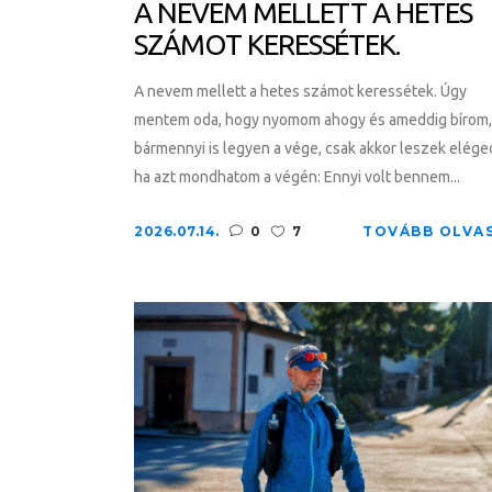
A NEVEM MELLETT A HETES
SZÁMOT KERESSÉTEK.
A nevem mellett a hetes számot keressétek. Úgy
mentem oda, hogy nyomom ahogy és ameddig bírom,
bármennyi is legyen a vége, csak akkor leszek elége
ha azt mondhatom a végén: Ennyi volt bennem...
2026.07.14.
0
7
TOVÁBB OLVA