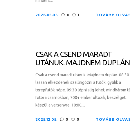
mindent...
2026.05.05.
0
1
TOVÁBB OLVA
CSAK A CSEND MARADT
UTÁNUK. MAJDNEM DUPLÁN
Csak a csend maradt utánuk. Majdnem duplán. 08:30
lassan elkezdenek szállingózni a futók, gyűlik a
terepfutók népe. 09:30 lépni alig lehet, mindhárom t
futói a csarnokban, 700+ ember öltözik, beszélget,
készül a versenyre. 10:00,...
2025.12.05.
0
0
TOVÁBB OLVA