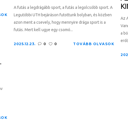
KI
A futás a legdrágább sport, a futás a legolcsóbb sport. A
SOK
Legutóbbi UTH bejáráson futottunk bolyban, és közben
Az A
azon ment a csevely, hogy mennyire drága sport is a
Vann
futás. Mert kell ugye egy csomó...
a bö
erdő
2025.12.23.
0
0
TOVÁBB OLVASOK
202
.
áv
SOK