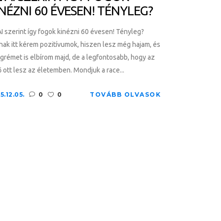
NÉZNI 60 ÉVESEN! TÉNYLEG?
I szerint így fogok kinézni 60 évesen! Tényleg?
ak itt kérem pozitívumok, hiszen lesz még hajam, és
grémet is elbírom majd, de a legfontosabb, hogy az
 ott lesz az életemben. Mondjuk a race...
5.12.05.
0
0
TOVÁBB OLVASOK