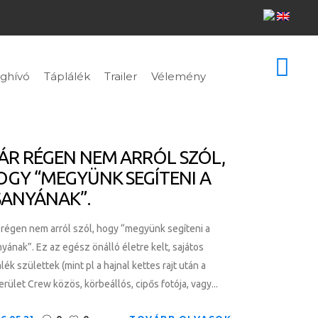
ghívó
Táplálék
Trailer
Vélemény
ÁR RÉGEN NEM ARRÓL SZÓL,
OGY “MEGYÜNK SEGÍTENI A
SANYÁNAK”.
régen nem arról szól, hogy “megyünk segíteni a
yának”. Ez az egész önálló életre kelt, sajátos
álék születtek (mint pl a hajnal kettes rajt után a
erület Crew közös, körbeállós, cipős fotója, vagy...