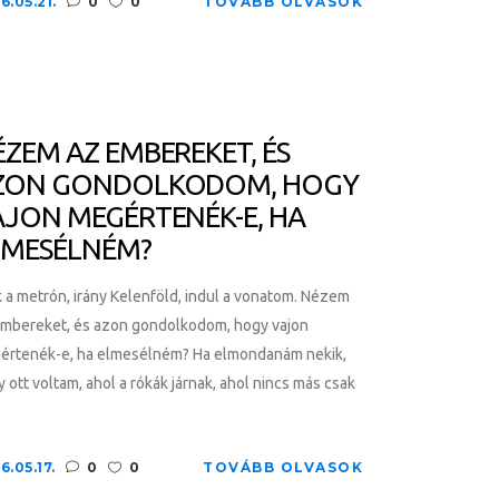
6.05.21.
0
0
TOVÁBB OLVASOK
ÉZEM AZ EMBEREKET, ÉS
ZON GONDOLKODOM, HOGY
AJON MEGÉRTENÉK-E, HA
LMESÉLNÉM?
 a metrón, irány Kelenföld, indul a vonatom. Nézem
embereket, és azon gondolkodom, hogy vajon
értenék-e, ha elmesélném? Ha elmondanám nekik,
 ott voltam, ahol a rókák járnak, ahol nincs más csak
6.05.17.
0
0
TOVÁBB OLVASOK