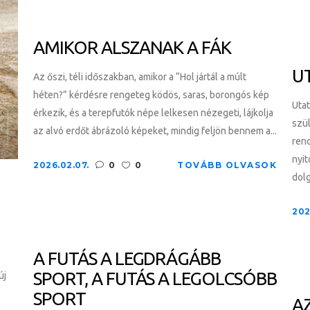
AMIKOR ALSZANAK A FÁK
UT
Az őszi, téli időszakban, amikor a “Hol jártál a múlt
héten?” kérdésre rengeteg ködös, saras, borongós kép
Utat
érkezik, és a terepfutók népe lelkesen nézegeti, lájkolja
szül
az alvó erdőt ábrázoló képeket, mindig feljön bennem a...
rend
nyit
2026.02.07.
0
0
TOVÁBB OLVASOK
dolg
202
A FUTÁS A LEGDRÁGÁBB
SPORT, A FUTÁS A LEGOLCSÓBB
új
SPORT
AZ