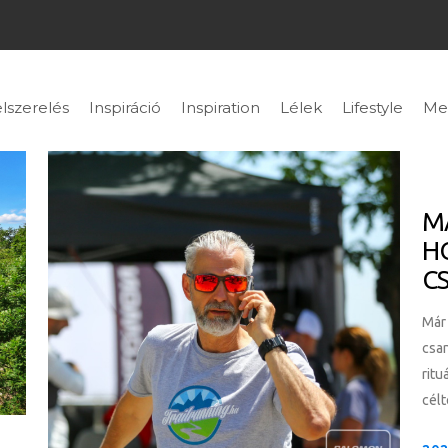
lszerelés
Inspiráció
Inspiration
Lélek
Lifestyle
Me
M
H
C
Már 
csan
ritu
célt