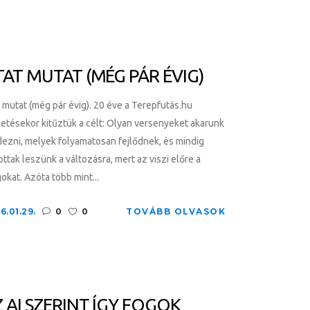
AT MUTAT (MÉG PÁR ÉVIG)
 mutat (még pár évig). 20 éve a Terepfutás.hu
etésekor kitűztük a célt: Olyan versenyeket akarunk
ezni, melyek folyamatosan fejlődnek, és mindig
ottak leszünk a változásra, mert az viszi előre a
okat. Azóta több mint...
6.01.29.
0
0
TOVÁBB OLVASOK
 AI SZERINT ÍGY FOGOK